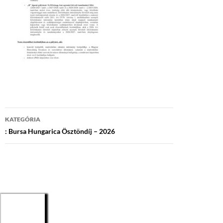
Bejegyzés
KATEGÓRIA
navigáció
: Bursa Hungarica Ösztöndíj – 2026