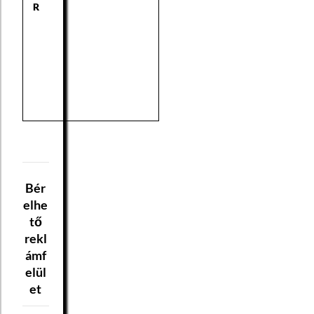
R
Bér
elhe
tő
rekl
ámf
elül
et