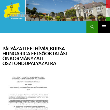
Keresés
Szécsény a fejedelmi Város
KILÉPÉS
Els
A
TARTALOMBA
me
PÁLYÁZATI FELHÍVÁS_BURSA
HUNGARICA FELSŐOKTATÁSI
ÖNKORMÁNYZATI
ÖSZTÖNDÍJPÁLYÁZATRA