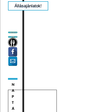
Állásajánlatok!
N
A
P
T
Á