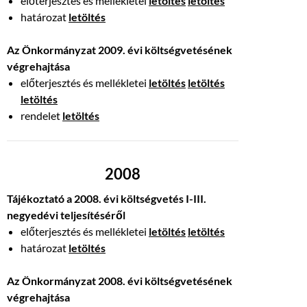
előterjesztés és mellékletei
letöltés
letöltés
határozat
letöltés
Az Önkormányzat 2009. évi költségvetésének
végrehajtása
előterjesztés és mellékletei
letöltés
letöltés
letöltés
rendelet
letöltés
2008
Tájékoztató a 2008. évi költségvetés I-III.
negyedévi teljesítéséről
előterjesztés és mellékletei
letöltés
letöltés
határozat
letöltés
Az Önkormányzat 2008. évi költségvetésének
végrehajtása