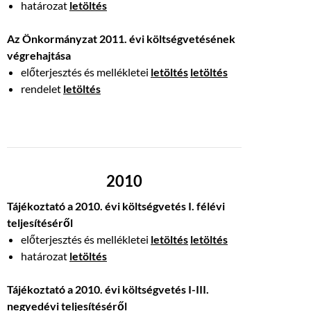
határozat
letöltés
Az Önkormányzat 2011. évi költségvetésének
végrehajtása
előterjesztés és mellékletei
letöltés
letöltés
rendelet
letöltés
2010
Tájékoztató a 2010. évi költségvetés I. félévi
teljesítéséről
előterjesztés és mellékletei
letöltés
letöltés
határozat
letöltés
Tájékoztató a 2010. évi költségvetés I-III.
negyedévi teljesítéséről