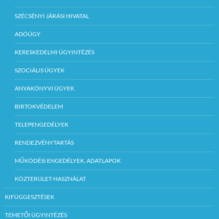
SZÉCSÉNYI JÁRÁSI HIVATAL
ADÓÜGY
KERESKEDELMI ÜGYINTÉZÉS
SZOCIÁLIS ÜGYEK
ANYAKÖNYVI ÜGYEK
BIRTOKVÉDELEM
TELEPENGEDÉLYEK
RENDEZVÉNYTARTÁS
MŰKÖDÉSI ENGEDÉLYEK, ADATLAPOK
KÖZTERÜLET-HASZNÁLAT
KIFÜGGESZTÉSEK
TEMETŐI ÜGYINTÉZÉS