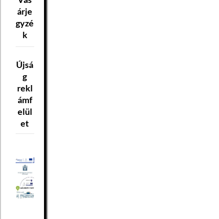
árje
gyzé
k
Újsá
g
rekl
ámf
elül
et