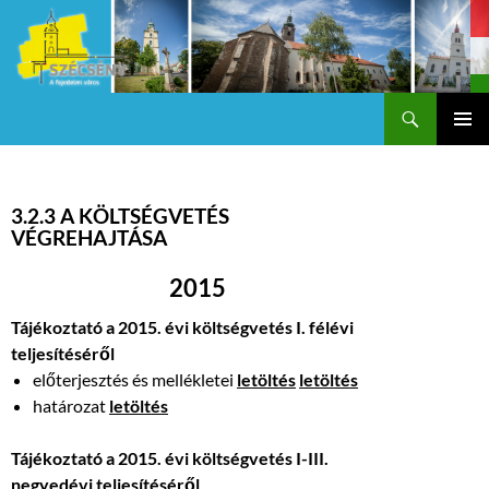
Keresés
Szécsény a fejedelmi Város
KILÉPÉS
Els
A
TARTALOMBA
me
3.2.3 A KÖLTSÉGVETÉS
VÉGREHAJTÁSA
2015
Tájékoztató a 2015. évi költségvetés I. félévi
teljesítéséről
előterjesztés és mellékletei
letöltés
letöltés
határozat
letöltés
Tájékoztató a 2015. évi költségvetés I-III.
negyedévi teljesítéséről