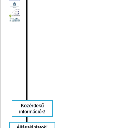
Közérdekű
információk!
Állásajánlatok!