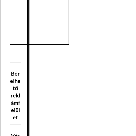
Bér
elhe
tő
rekl
ámf
elül
et
Vás