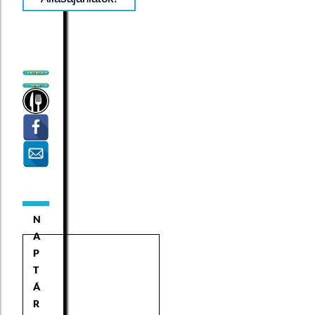
N
A
P
T
Á
R