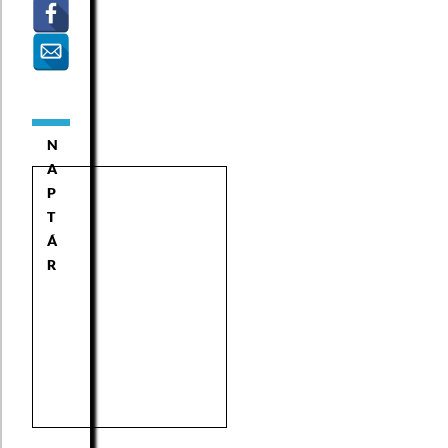
N
A
P
T
Á
R