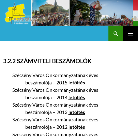
Keresés
Szécsény a fejedelmi Város
KILÉPÉS
Els
A
TARTALOMBA
me
3.2.2 SZÁMVITELI BESZÁMOLÓK
Szécsény Város Önkormányzatának éves
beszámolója – 2015
letöltés
Szécsény Város Önkormányzatának éves
beszámolója – 2014
letöltés
Szécsény Város Önkormányzatának éves
beszámolója – 2013
letöltés
Szécsény Város Önkormányzatának éves
beszámolója – 2012
letöltés
Szécsény Város Önkormányzatának éves