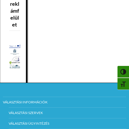
rekl
ámf
elül
et
NAGY
BETŰ
VÁLASZTÁSI INFORMÁCIÓK
VÁLASZTÁSI SZERVEK
VÁLASZTÁSI ÜGYINTÉZÉS