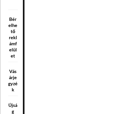
Bér
elhe
tő
rekl
ámf
elül
et
Vás
árje
gyzé
k
Újsá
g