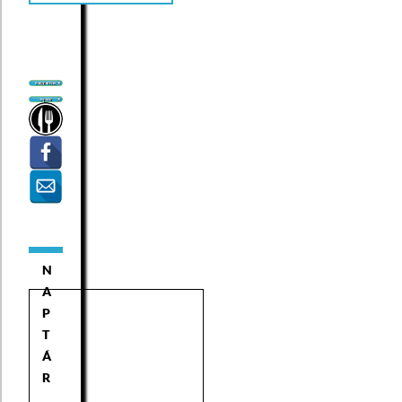
N
A
P
T
Á
R