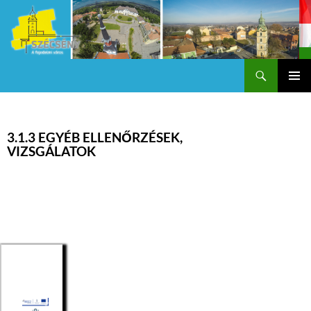
Keresés
Szécsény a fejedelmi Város
KILÉPÉS
Els
A
TARTALOMBA
me
3.1.3 EGYÉB ELLENŐRZÉSEK,
VIZSGÁLATOK