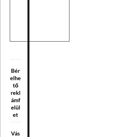
Bér
elhe
tő
rekl
ámf
elül
et
Vás