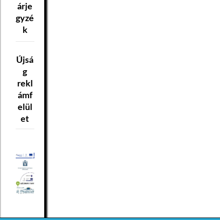
árje
gyzé
k
Újsá
g
rekl
ámf
elül
et