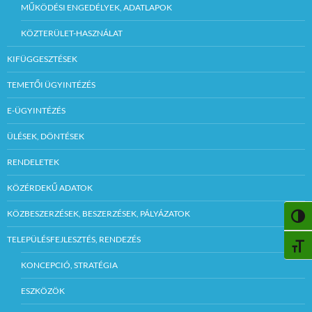
MŰKÖDÉSI ENGEDÉLYEK, ADATLAPOK
KÖZTERÜLET-HASZNÁLAT
KIFÜGGESZTÉSEK
TEMETŐI ÜGYINTÉZÉS
E-ÜGYINTÉZÉS
ÜLÉSEK, DÖNTÉSEK
RENDELETEK
KÖZÉRDEKŰ ADATOK
KÖZBESZERZÉSEK, BESZERZÉSEK, PÁLYÁZATOK
NAGY
TELEPÜLÉSFEJLESZTÉS, RENDEZÉS
BETŰ
KONCEPCIÓ, STRATÉGIA
ESZKÖZÖK