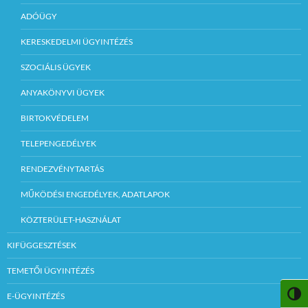
ADÓÜGY
KERESKEDELMI ÜGYINTÉZÉS
SZOCIÁLIS ÜGYEK
ANYAKÖNYVI ÜGYEK
BIRTOKVÉDELEM
TELEPENGEDÉLYEK
RENDEZVÉNYTARTÁS
MŰKÖDÉSI ENGEDÉLYEK, ADATLAPOK
KÖZTERÜLET-HASZNÁLAT
KIFÜGGESZTÉSEK
TEMETŐI ÜGYINTÉZÉS
NAGY
E-ÜGYINTÉZÉS