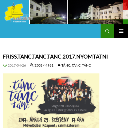
Keresés
Szécsény a fejedelmi Város
KILÉPÉS
Els
A
TARTALOMBA
me
FRISS.TANC.TANC.TANC.2017.NYOMTATNI
2017-04-26
3508 × 4961
TÁNC, TÁNC, TÁNC