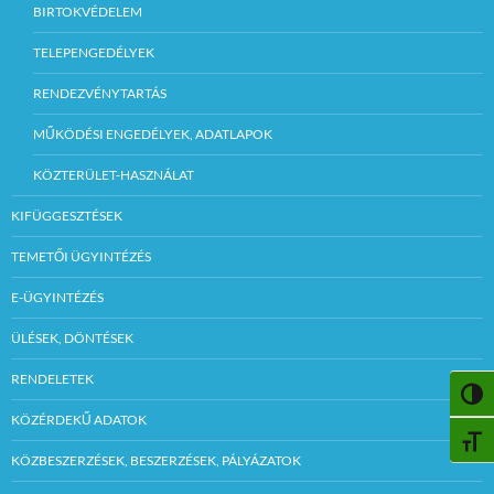
BIRTOKVÉDELEM
TELEPENGEDÉLYEK
RENDEZVÉNYTARTÁS
MŰKÖDÉSI ENGEDÉLYEK, ADATLAPOK
KÖZTERÜLET-HASZNÁLAT
KIFÜGGESZTÉSEK
TEMETŐI ÜGYINTÉZÉS
E-ÜGYINTÉZÉS
ÜLÉSEK, DÖNTÉSEK
RENDELETEK
NAGY
KÖZÉRDEKŰ ADATOK
BETŰ
KÖZBESZERZÉSEK, BESZERZÉSEK, PÁLYÁZATOK