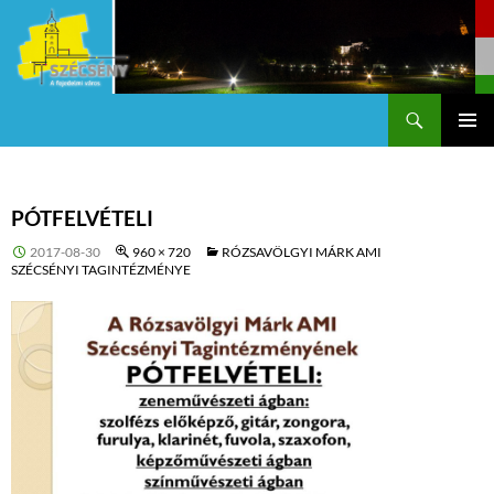
Keresés
Szécsény a fejedelmi Város
KILÉPÉS
Els
A
TARTALOMBA
me
PÓTFELVÉTELI
2017-08-30
960 × 720
RÓZSAVÖLGYI MÁRK AMI
SZÉCSÉNYI TAGINTÉZMÉNYE