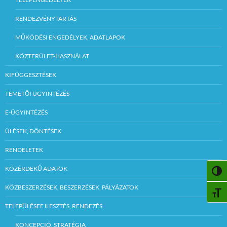
RENDEZVÉNYTARTÁS
MŰKÖDÉSI ENGEDÉLYEK, ADATLAPOK
KÖZTERÜLET-HASZNÁLAT
KIFÜGGESZTÉSEK
TEMETŐI ÜGYINTÉZÉS
E-ÜGYINTÉZÉS
ÜLÉSEK, DÖNTÉSEK
RENDELETEK
KÖZÉRDEKŰ ADATOK
NAGY
KÖZBESZERZÉSEK, BESZERZÉSEK, PÁLYÁZATOK
BETŰ
TELEPÜLÉSFEJLESZTÉS, RENDEZÉS
KONCEPCIÓ, STRATÉGIA