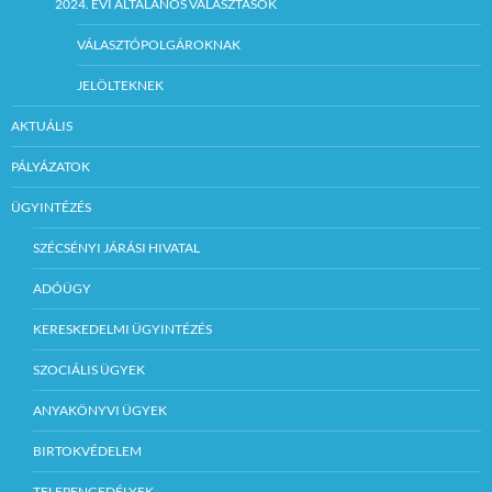
2024. ÉVI ÁLTALÁNOS VÁLASZTÁSOK
VÁLASZTÓPOLGÁROKNAK
JELÖLTEKNEK
AKTUÁLIS
PÁLYÁZATOK
ÜGYINTÉZÉS
SZÉCSÉNYI JÁRÁSI HIVATAL
ADÓÜGY
KERESKEDELMI ÜGYINTÉZÉS
SZOCIÁLIS ÜGYEK
ANYAKÖNYVI ÜGYEK
BIRTOKVÉDELEM
TELEPENGEDÉLYEK