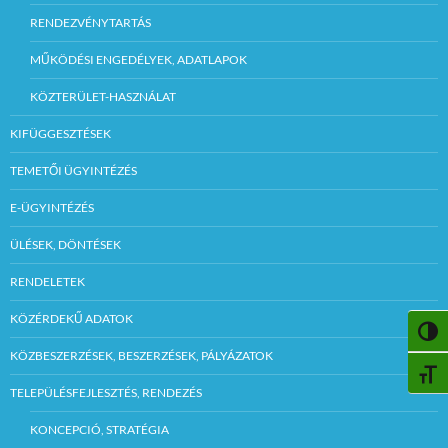
RENDEZVÉNYTARTÁS
MŰKÖDÉSI ENGEDÉLYEK, ADATLAPOK
KÖZTERÜLET-HASZNÁLAT
KIFÜGGESZTÉSEK
TEMETŐI ÜGYINTÉZÉS
E-ÜGYINTÉZÉS
ÜLÉSEK, DÖNTÉSEK
RENDELETEK
KÖZÉRDEKŰ ADATOK
NAGY
KÖZBESZERZÉSEK, BESZERZÉSEK, PÁLYÁZATOK
BETŰ
TELEPÜLÉSFEJLESZTÉS, RENDEZÉS
KONCEPCIÓ, STRATÉGIA