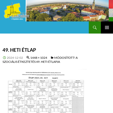
Keresés
Szécsény a fejedelmi Város
KILÉPÉS
Els
A
TARTALOMBA
me
49. HETI ÉTLAP
2024-12-02
1448 × 1024
MÓDOSÍTOTT! A
SZOCIÁLIS ÉTKEZTETÉS 49. HETI ÉTLAPJA