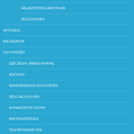
VÁLASZTÓPOLGÁROKNAK
JELÖLTEKNEK
AKTUÁLIS
PÁLYÁZATOK
ÜGYINTÉZÉS
SZÉCSÉNYI JÁRÁSI HIVATAL
ADÓÜGY
KERESKEDELMI ÜGYINTÉZÉS
SZOCIÁLIS ÜGYEK
ANYAKÖNYVI ÜGYEK
BIRTOKVÉDELEM
TELEPENGEDÉLYEK