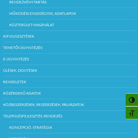
RENDEZVÉNYTARTÁS
MŰKÖDÉSI ENGEDÉLYEK, ADATLAPOK
KÖZTERÜLET-HASZNÁLAT
KIFÜGGESZTÉSEK
TEMETŐI ÜGYINTÉZÉS
E-ÜGYINTÉZÉS
ÜLÉSEK, DÖNTÉSEK
RENDELETEK
KÖZÉRDEKŰ ADATOK
NAGY
KÖZBESZERZÉSEK, BESZERZÉSEK, PÁLYÁZATOK
BETŰ
TELEPÜLÉSFEJLESZTÉS, RENDEZÉS
KONCEPCIÓ, STRATÉGIA