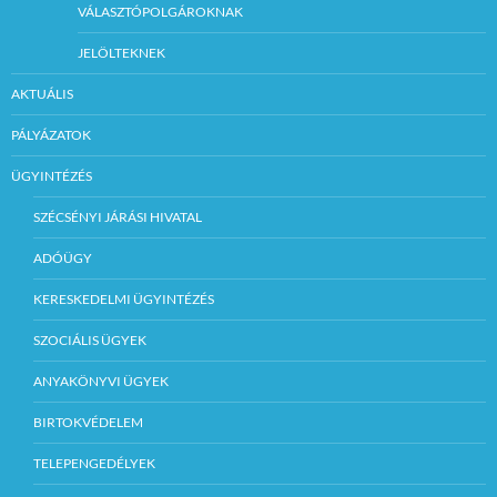
VÁLASZTÓPOLGÁROKNAK
JELÖLTEKNEK
AKTUÁLIS
PÁLYÁZATOK
ÜGYINTÉZÉS
SZÉCSÉNYI JÁRÁSI HIVATAL
ADÓÜGY
KERESKEDELMI ÜGYINTÉZÉS
SZOCIÁLIS ÜGYEK
ANYAKÖNYVI ÜGYEK
BIRTOKVÉDELEM
TELEPENGEDÉLYEK