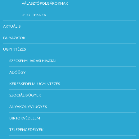
VÁLASZTÓPOLGÁROKNAK
JELÖLTEKNEK
AKTUÁLIS
PÁLYÁZATOK
ÜGYINTÉZÉS
SZÉCSÉNYI JÁRÁSI HIVATAL
ADÓÜGY
KERESKEDELMI ÜGYINTÉZÉS
SZOCIÁLIS ÜGYEK
ANYAKÖNYVI ÜGYEK
BIRTOKVÉDELEM
TELEPENGEDÉLYEK