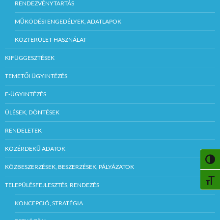
RENDEZVÉNYTARTÁS
MŰKÖDÉSI ENGEDÉLYEK, ADATLAPOK
KÖZTERÜLET-HASZNÁLAT
KIFÜGGESZTÉSEK
TEMETŐI ÜGYINTÉZÉS
E-ÜGYINTÉZÉS
ÜLÉSEK, DÖNTÉSEK
RENDELETEK
KÖZÉRDEKŰ ADATOK
NAGY
KÖZBESZERZÉSEK, BESZERZÉSEK, PÁLYÁZATOK
BETŰ
TELEPÜLÉSFEJLESZTÉS, RENDEZÉS
KONCEPCIÓ, STRATÉGIA