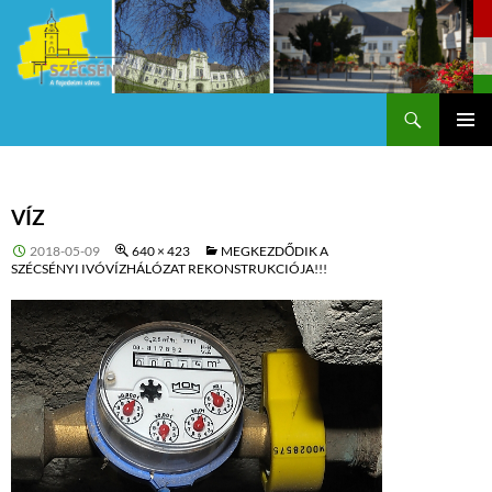
Keresés
Szécsény a fejedelmi Város
KILÉPÉS
Els
A
TARTALOMBA
me
VÍZ
2018-05-09
640 × 423
MEGKEZDŐDIK A
SZÉCSÉNYI IVÓVÍZHÁLÓZAT REKONSTRUKCIÓJA!!!