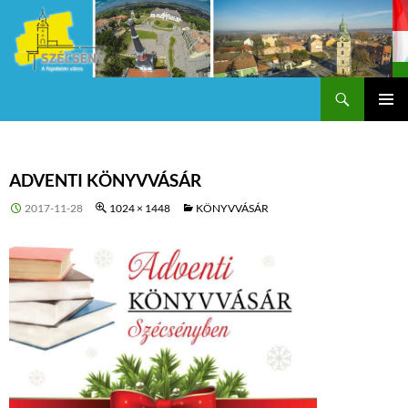
Keresés
Szécsény a fejedelmi Város
KILÉPÉS
Els
A
TARTALOMBA
me
ADVENTI KÖNYVVÁSÁR
2017-11-28
1024 × 1448
KÖNYVVÁSÁR