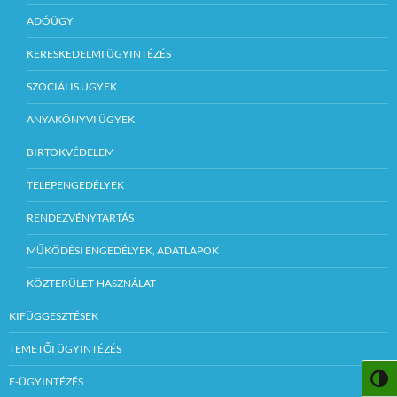
ADÓÜGY
KERESKEDELMI ÜGYINTÉZÉS
SZOCIÁLIS ÜGYEK
ANYAKÖNYVI ÜGYEK
BIRTOKVÉDELEM
TELEPENGEDÉLYEK
RENDEZVÉNYTARTÁS
MŰKÖDÉSI ENGEDÉLYEK, ADATLAPOK
KÖZTERÜLET-HASZNÁLAT
KIFÜGGESZTÉSEK
TEMETŐI ÜGYINTÉZÉS
NAGY
E-ÜGYINTÉZÉS