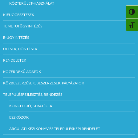
KÖZTERÜLET-HASZNÁLAT
NAGY
KIFÜGGESZTÉSEK
BETŰ
TEMETŐI ÜGYINTÉZÉS
E-ÜGYINTÉZÉS
ÜLÉSEK, DÖNTÉSEK
RENDELETEK
KÖZÉRDEKŰ ADATOK
KÖZBESZERZÉSEK, BESZERZÉSEK, PÁLYÁZATOK
TELEPÜLÉSFEJLESZTÉS, RENDEZÉS
KONCEPCIÓ, STRATÉGIA
ESZKÖZÖK
ARCULATI KÉZIKÖNYV ÉS TELEPÜLÉSKÉPI RENDELET