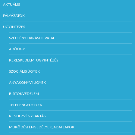
AKTUÁLIS
PÁLYÁZATOK
ÜGYINTÉZÉS
SZÉCSÉNYI JÁRÁSI HIVATAL
ADÓÜGY
KERESKEDELMI ÜGYINTÉZÉS
SZOCIÁLIS ÜGYEK
ANYAKÖNYVI ÜGYEK
BIRTOKVÉDELEM
TELEPENGEDÉLYEK
RENDEZVÉNYTARTÁS
MŰKÖDÉSI ENGEDÉLYEK, ADATLAPOK