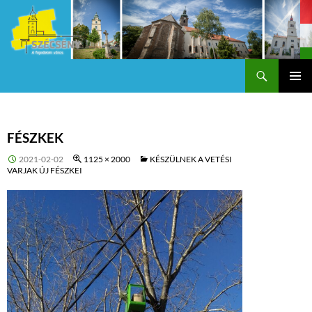
Keresés
Szécsény a fejedelmi Város
KILÉPÉS
Els
A
TARTALOMBA
me
FÉSZKEK
2021-02-02
1125 × 2000
KÉSZÜLNEK A VETÉSI
VARJAK ÚJ FÉSZKEI