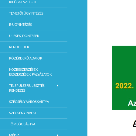
KIFÜGGESZTÉSEK
TEMETŐI ÜGYINTÉZÉS
E-ÜGYINTÉZÉS
ÜLÉSEK, DÖNTÉSEK
RENDELETEK
KÖZÉRDEKŰ ADATOK
KÖZBESZERZÉSEK,
BESZERZÉSEK, PÁLYÁZATOK
TELEPÜLÉSFEJLESZTÉS,
RENDEZÉS
SZÉCSÉNY VÁROSKÁRTYA
SZÉCSÉNYINVEST
TÖMLÖCBÁSTYA
MÉDIA