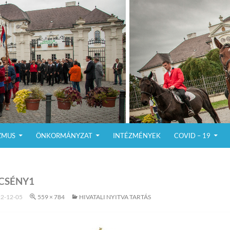
ZMUS
ÖNKORMÁNYZAT
INTÉZMÉNYEK
COVID – 19
CSÉNY1
2-12-05
559 × 784
HIVATALI NYITVA TARTÁS