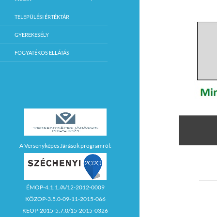
TELEPÜLÉSI ÉRTÉKTÁR
GYEREKESÉLY
FOGYATÉKOS ELLÁTÁS
A Versenyképes Járások programról:
ÉMOP-4.1.1./A/12-2012-0009
KÖZOP-3.5.0-09-11-2015-066
KEOP-2015-5.7.0/15-2015-0326