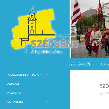
KILÉPÉS A TARTALOMBA
Keresés
Szécsény a fejedelmi Város
SZÉCSÉNYRŐL
TURI
Szécsény Város Hivatalos Weboldala
VÁLASZTÁSI INFORMÁCIÓK
AKTUÁLIS
SZÉ
PÁLYÁZATOK
202
ÜGYINTÉZÉS