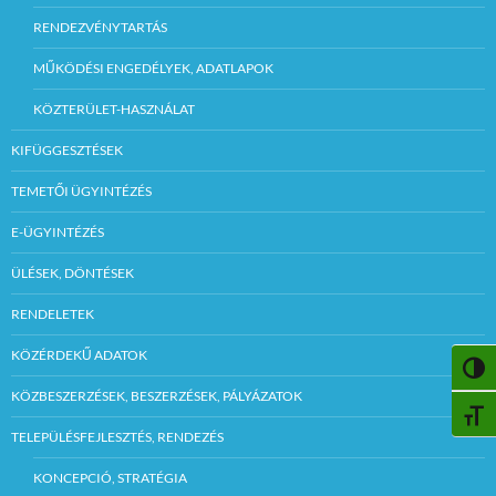
RENDEZVÉNYTARTÁS
MŰKÖDÉSI ENGEDÉLYEK, ADATLAPOK
KÖZTERÜLET-HASZNÁLAT
KIFÜGGESZTÉSEK
TEMETŐI ÜGYINTÉZÉS
E-ÜGYINTÉZÉS
ÜLÉSEK, DÖNTÉSEK
RENDELETEK
KÖZÉRDEKŰ ADATOK
NAGY
KÖZBESZERZÉSEK, BESZERZÉSEK, PÁLYÁZATOK
BETŰ
TELEPÜLÉSFEJLESZTÉS, RENDEZÉS
KONCEPCIÓ, STRATÉGIA