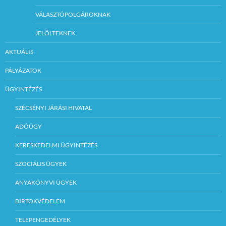
VÁLASZTÓPOLGÁROKNAK
JELÖLTEKNEK
AKTUÁLIS
PÁLYÁZATOK
ÜGYINTÉZÉS
SZÉCSÉNYI JÁRÁSI HIVATAL
ADÓÜGY
KERESKEDELMI ÜGYINTÉZÉS
SZOCIÁLIS ÜGYEK
ANYAKÖNYVI ÜGYEK
BIRTOKVÉDELEM
TELEPENGEDÉLYEK