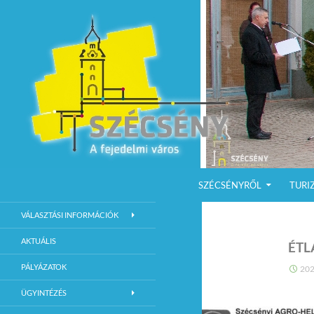
KILÉPÉS A TARTALOMBA
Keresés
Szécsény a fejedelmi Város
SZÉCSÉNYRŐL
TURI
Szécsény Város Hivatalos Weboldala
VÁLASZTÁSI INFORMÁCIÓK
AKTUÁLIS
ÉTL
PÁLYÁZATOK
202
ÜGYINTÉZÉS