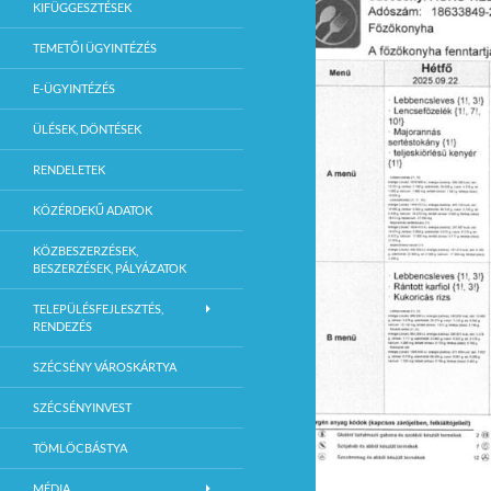
KIFÜGGESZTÉSEK
TEMETŐI ÜGYINTÉZÉS
E-ÜGYINTÉZÉS
ÜLÉSEK, DÖNTÉSEK
RENDELETEK
KÖZÉRDEKŰ ADATOK
KÖZBESZERZÉSEK,
BESZERZÉSEK, PÁLYÁZATOK
TELEPÜLÉSFEJLESZTÉS,
RENDEZÉS
SZÉCSÉNY VÁROSKÁRTYA
SZÉCSÉNYINVEST
TÖMLÖCBÁSTYA
MÉDIA