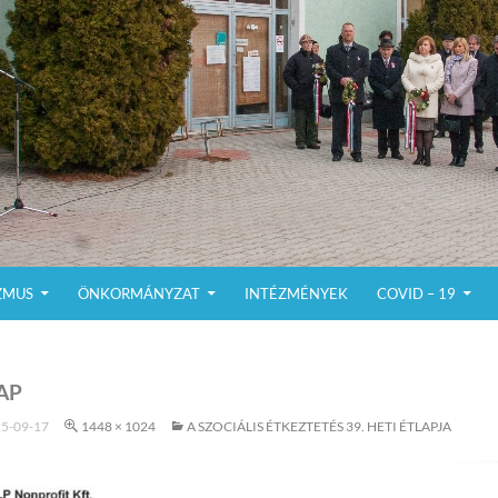
ZMUS
ÖNKORMÁNYZAT
INTÉZMÉNYEK
COVID – 19
AP
5-09-17
1448 × 1024
A SZOCIÁLIS ÉTKEZTETÉS 39. HETI ÉTLAPJA