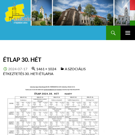
Keresés
Szécsény a fejedelmi Város
KILÉPÉS
Els
A
TARTALOMBA
me
ÉTLAP 30. HÉT
2024-07-17
1461 × 1024
A SZOCIÁLIS
ÉTKEZTETÉS 30. HETI ÉTLAPJA