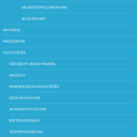
VÁLASZTÓPOLGÁROKNAK
JELÖLTEKNEK
AKTUÁLIS
PÁLYÁZATOK
ÜGYINTÉZÉS
SZÉCSÉNYI JÁRÁSI HIVATAL
ADÓÜGY
KERESKEDELMI ÜGYINTÉZÉS
SZOCIÁLIS ÜGYEK
ANYAKÖNYVI ÜGYEK
BIRTOKVÉDELEM
TELEPENGEDÉLYEK