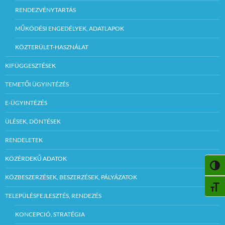
RENDEZVÉNYTARTÁS
MŰKÖDÉSI ENGEDÉLYEK, ADATLAPOK
KÖZTERÜLET-HASZNÁLAT
KIFÜGGESZTÉSEK
TEMETŐI ÜGYINTÉZÉS
E-ÜGYINTÉZÉS
ÜLÉSEK, DÖNTÉSEK
RENDELETEK
KÖZÉRDEKŰ ADATOK
NAGY
KÖZBESZERZÉSEK, BESZERZÉSEK, PÁLYÁZATOK
BETŰ
TELEPÜLÉSFEJLESZTÉS, RENDEZÉS
KONCEPCIÓ, STRATÉGIA