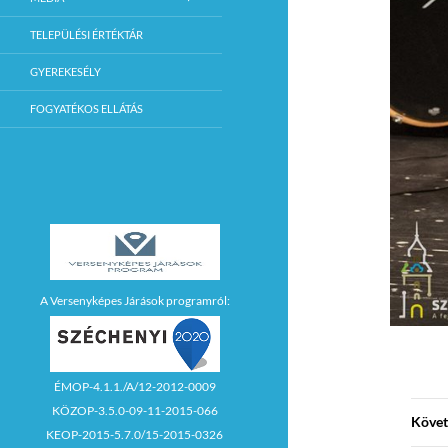
TELEPÜLÉSI ÉRTÉKTÁR
GYEREKESÉLY
FOGYATÉKOS ELLÁTÁS
A Versenyképes Járások programról:
ÉMOP-4.1.1./A/12-2012-0009
KÖZOP-3.5.0-09-11-2015-066
Követ
KEOP-2015-5.7.0/15-2015-0326