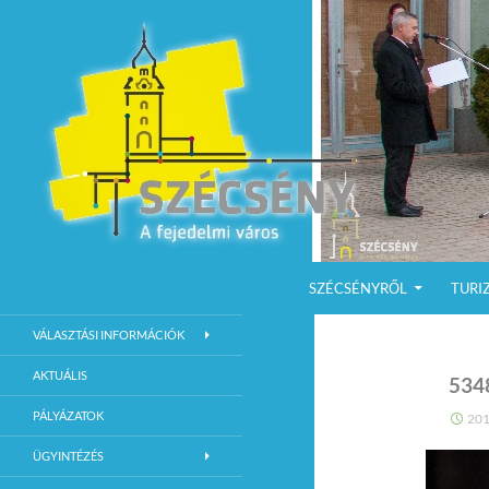
KILÉPÉS A TARTALOMBA
Keresés
Szécsény a fejedelmi Város
SZÉCSÉNYRŐL
TURI
Szécsény Város Hivatalos Weboldala
VÁLASZTÁSI INFORMÁCIÓK
AKTUÁLIS
534
PÁLYÁZATOK
201
ÜGYINTÉZÉS