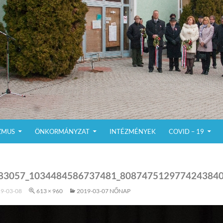
ZMUS
ÖNKORMÁNYZAT
INTÉZMÉNYEK
COVID – 19
83057_1034484586737481_808747512977424384
9-03-08
613 × 960
2019-03-07 NŐNAP