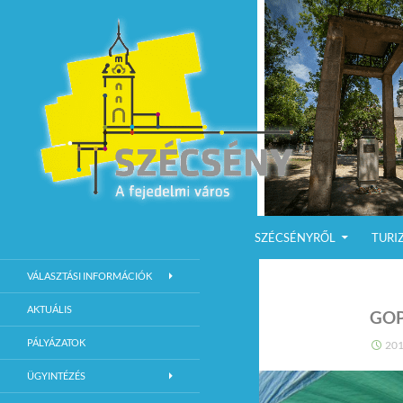
KILÉPÉS A TARTALOMBA
Keresés
Szécsény a fejedelmi Város
SZÉCSÉNYRŐL
TURI
Szécsény Város Hivatalos Weboldala
VÁLASZTÁSI INFORMÁCIÓK
AKTUÁLIS
GOP
PÁLYÁZATOK
201
ÜGYINTÉZÉS