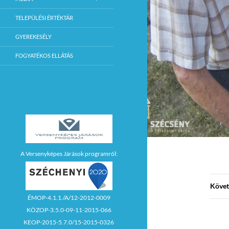
TELEPÜLÉSI ÉRTÉKTÁR
GYEREKESÉLY
FOGYATÉKOS ELLÁTÁS
A Versenyképes Járások programról:
Követ
ÉMOP-4.1.1./A/12-2012-0009
KÖZOP-3.5.0-09-11-2015-066
KEOP-2015-5.7.0/15-2015-0326