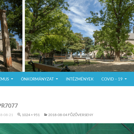
ZMUS
ÖNKORMÁNYZAT
INTÉZMÉNYEK
COVID – 19
R7077
8-08-21
1024 × 951
2018-08-04 FŐZŐVERSENY