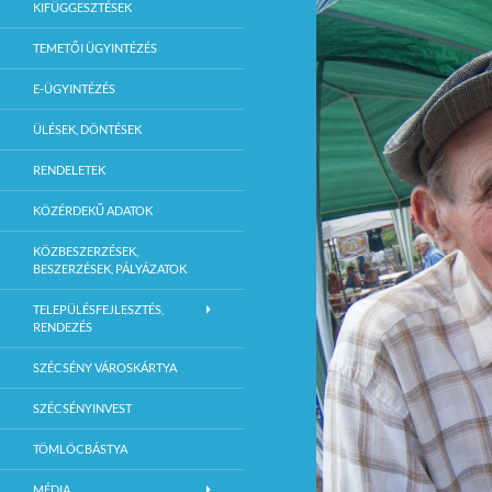
KIFÜGGESZTÉSEK
TEMETŐI ÜGYINTÉZÉS
E-ÜGYINTÉZÉS
ÜLÉSEK, DÖNTÉSEK
RENDELETEK
KÖZÉRDEKŰ ADATOK
KÖZBESZERZÉSEK,
BESZERZÉSEK, PÁLYÁZATOK
TELEPÜLÉSFEJLESZTÉS,
RENDEZÉS
SZÉCSÉNY VÁROSKÁRTYA
SZÉCSÉNYINVEST
TÖMLÖCBÁSTYA
MÉDIA