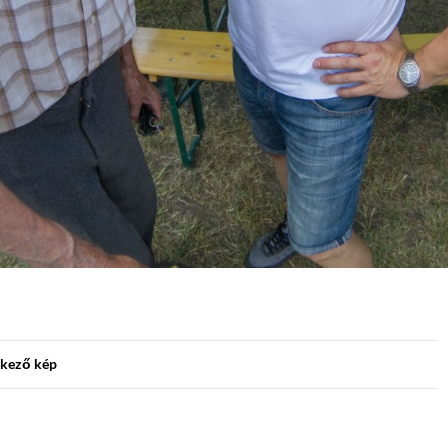
kező kép