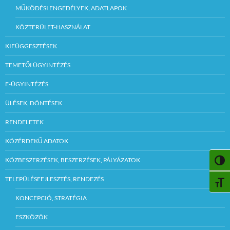
MŰKÖDÉSI ENGEDÉLYEK, ADATLAPOK
KÖZTERÜLET-HASZNÁLAT
KIFÜGGESZTÉSEK
TEMETŐI ÜGYINTÉZÉS
E-ÜGYINTÉZÉS
ÜLÉSEK, DÖNTÉSEK
RENDELETEK
KÖZÉRDEKŰ ADATOK
KÖZBESZERZÉSEK, BESZERZÉSEK, PÁLYÁZATOK
NAGY
TELEPÜLÉSFEJLESZTÉS, RENDEZÉS
BETŰ
KONCEPCIÓ, STRATÉGIA
ESZKÖZÖK