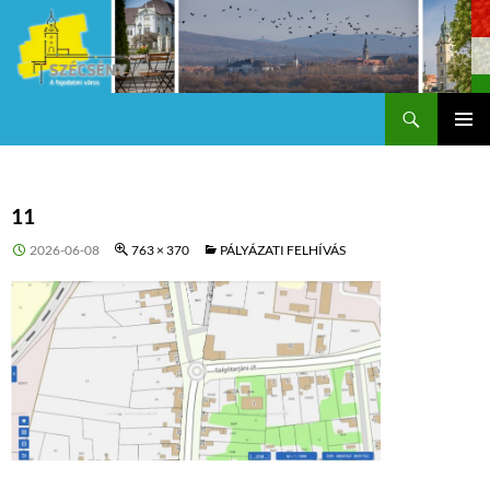
Keresés
Szécsény a fejedelmi Város
KILÉPÉS
Els
A
TARTALOMBA
me
11
2026-06-08
763 × 370
PÁLYÁZATI FELHÍVÁS