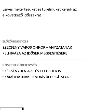
Szíves megértésüket és türelmüket kérjük az
elkövetkező időszakra!
Bejegyzés
ELŐZŐ BEJEGYZÉS
navigáció
SZÉCSÉNY VÁROS ÖNKORMÁNYZATÁNAK
FELHÍVÁSA AZ IDŐSEK MEGSEGÍTÉSÉRE
KÖVETKEZŐ BEJEGYZÉS
SZÉCSÉNYBEN A 65 ÉV FELETTIEK IS
SZÁMÍTHATNAK RENDKÍVÜLI SEGÍTSÉGRE