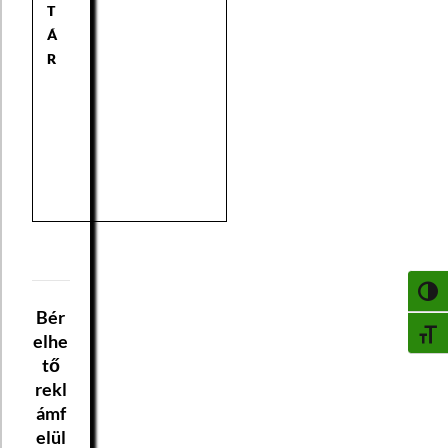
T
Á
R
NAGY
Bér
BETŰ
elhe
tő
rekl
ámf
elül