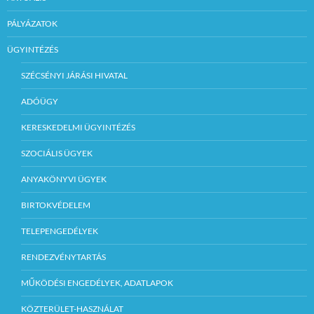
PÁLYÁZATOK
ÜGYINTÉZÉS
SZÉCSÉNYI JÁRÁSI HIVATAL
ADÓÜGY
KERESKEDELMI ÜGYINTÉZÉS
SZOCIÁLIS ÜGYEK
ANYAKÖNYVI ÜGYEK
BIRTOKVÉDELEM
TELEPENGEDÉLYEK
RENDEZVÉNYTARTÁS
MŰKÖDÉSI ENGEDÉLYEK, ADATLAPOK
KÖZTERÜLET-HASZNÁLAT