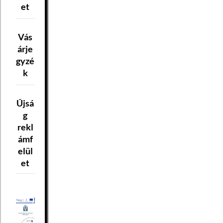
et
Vás
árje
gyzé
k
Újsá
g
rekl
ámf
elül
et