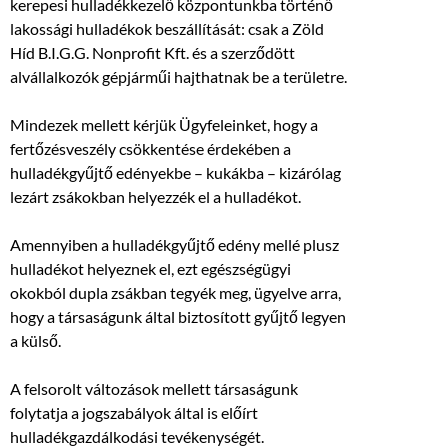
kerepesi hulladékkezelő központunkba történő
lakossági hulladékok beszállítását: csak a Zöld
Híd B.I.G.G. Nonprofit Kft. és a szerződött
alvállalkozók gépjárműi hajthatnak be a területre.
Mindezek mellett kérjük Ügyfeleinket, hogy a
fertőzésveszély csökkentése érdekében a
hulladékgyűjtő edényekbe – kukákba – kizárólag
lezárt zsákokban helyezzék el a hulladékot.
Amennyiben a hulladékgyűjtő edény mellé plusz
hulladékot helyeznek el, ezt egészségügyi
okokból dupla zsákban tegyék meg, ügyelve arra,
hogy a társaságunk által biztosított gyűjtő legyen
a külső.
A felsorolt változások mellett társaságunk
folytatja a jogszabályok által is előírt
hulladékgazdálkodási tevékenységét.