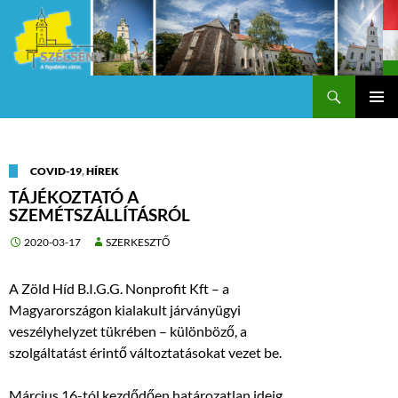
Keresés
Szécsény a fejedelmi Város
KILÉPÉS
Els
A
TARTALOMBA
me
COVID-19
,
HÍREK
TÁJÉKOZTATÓ A
SZEMÉTSZÁLLÍTÁSRÓL
2020-03-17
SZERKESZTŐ
A Zöld Híd B.I.G.G. Nonprofit Kft – a
Magyarországon kialakult járványügyi
veszélyhelyzet tükrében – különböző, a
szolgáltatást érintő változtatásokat vezet be.
Március 16-tól kezdődően határozatlan ideig