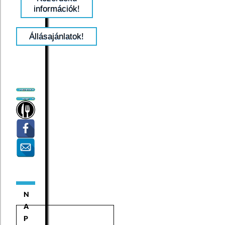
információk!
Állásajánlatok!
N
A
P