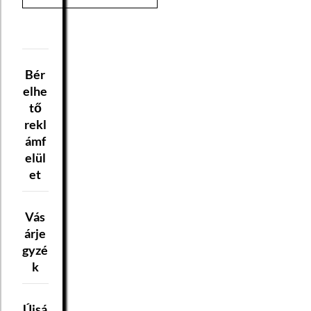
Bér
elhe
tő
rekl
ámf
elül
et
Vás
árje
gyzé
k
Újsá