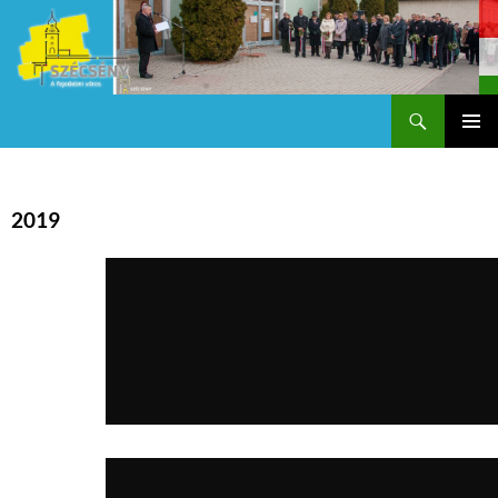
Keresés
Szécsény a fejedelmi Város
KILÉPÉS
Els
A
TARTALOMBA
me
2019