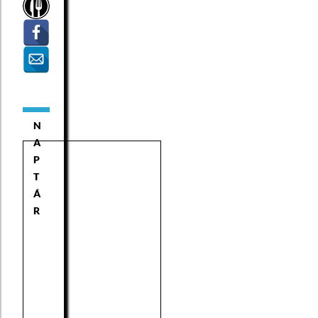
N
A
P
T
Á
R