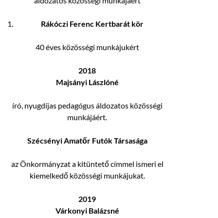
áldozatos közösségi munkájáért
Rákóczi Ferenc Kertbarát kör
40 éves közösségi munkájukért
2018
Majsányi Lászlóné
író, nyugdíjas pedagógus áldozatos közösségi
munkájáért.
Szécsényi Amatőr Futók Társasága
az Önkormányzat a kitüntető címmel ismeri el
kiemelkedő közösségi munkájukat.
2019
Várkonyi Balázsné