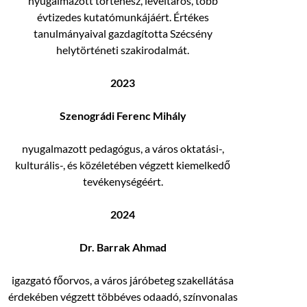
nyugalmazott történész, levéltáros, több
évtizedes kutatómunkájáért. Értékes
tanulmányaival gazdagította Szécsény
helytörténeti szakirodalmát.
2023
Szenográdi Ferenc Mihály
nyugalmazott pedagógus, a város oktatási-,
kulturális-, és közéletében végzett kiemelkedő
tevékenységéért.
2024
Dr. Barrak Ahmad
igazgató főorvos, a város járóbeteg szakellátása
érdekében végzett többéves odaadó, színvonalas