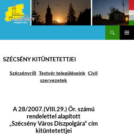
Keresés
Szécsény a fejedelmi Város
KILÉPÉS
Els
A
TARTALOMBA
me
SZÉCSÉNY KITÜNTETETTJEI
Szécsényről
Testvér településeink
Civil
szervezetek
A 28/2007.(VIII.29.) Ör. számú
rendelettel alapított
„Szécsény Város Díszpolgára” cím
kitüntetettjei