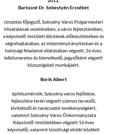
2011.
Bartusné Dr. Sebestyén Erzsébet
címzetes főjegyző, Szécsény Város Polgármesteri
Hivatalának vezetésében, a város fejlesztésében,
a képviselő-testületi döntések előkészítésében és
végrehajtásában, az intézményirányításban és a
hatósági feladatok ellátásában végzett, 16 éves,
lelkiismeretes és kiemelkedő, jegyzőként végzett
közszolgálati munkájáért.
Borik Albert
építészmérnök, Szécsény város fejlődése,
fejlesztése terén végzett számos tervezői,
kivitelezői és tanácsadói tevékenységéért,
valamint Szécsény Város Önkormányzata
Képviselő-testületében végzett 16 éves
képviselői, valamint bizottsági elnöki közéleti