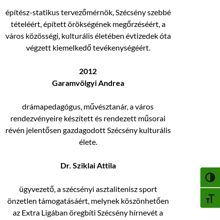
építész-statikus tervezőmérnök, Szécsény szebbé
tételéért, épített örökségének megőrzéséért, a
város közösségi, kulturális életében évtizedek óta
végzett kiemelkedő tevékenységéért.
2012
Garamvölgyi Andrea
drámapedagógus, művésztanár, a város
rendezvényeire készített és rendezett műsorai
révén jelentősen gazdagodott Szécsény kulturális
élete.
Dr. Sziklai Attila
NAGY
ügyvezető, a szécsényi asztalitenisz sport
BETŰ
önzetlen támogatásáért, melynek köszönhetően
az Extra Ligában öregbíti Szécsény hírnevét a