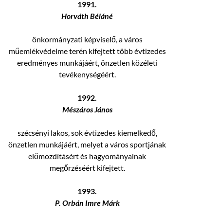
1991.
Horváth Béláné
önkormányzati képviselő, a város
műemlékvédelme terén kifejtett több évtizedes
eredményes munkájáért, önzetlen közéleti
tevékenységéért.
1992.
Mészáros János
szécsényi lakos, sok évtizedes kiemelkedő,
önzetlen munkájáért, melyet a város sportjának
előmozdításért és hagyományainak
megőrzéséért kifejtett.
1993.
P. Orbán Imre Márk