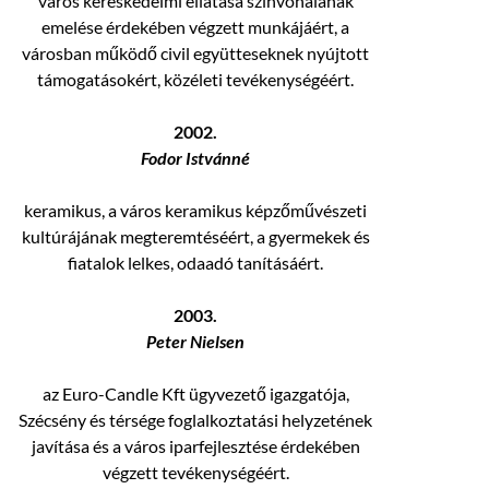
város kereskedelmi ellátása színvonalának
emelése érdekében végzett munkájáért, a
városban működő civil együtteseknek nyújtott
támogatásokért, közéleti tevékenységéért.
2002.
Fodor Istvánné
keramikus, a város keramikus képzőművészeti
kultúrájának megteremtéséért, a gyermekek és
fiatalok lelkes, odaadó tanításáért.
2003.
Peter Nielsen
az Euro-Candle Kft ügyvezető igazgatója,
Szécsény és térsége foglalkoztatási helyzetének
javítása és a város iparfejlesztése érdekében
végzett tevékenységéért.