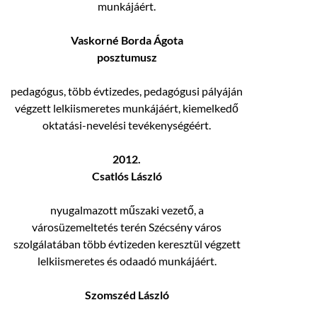
munkájáért.
Vaskorné Borda Ágota
posztumusz
pedagógus, több évtizedes, pedagógusi pályáján
végzett lelkiismeretes munkájáért, kiemelkedő
oktatási-nevelési tevékenységéért.
2012.
Csatlós László
nyugalmazott műszaki vezető, a
városüzemeltetés terén Szécsény város
szolgálatában több évtizeden keresztül végzett
lelkiismeretes és odaadó munkájáért.
Szomszéd László