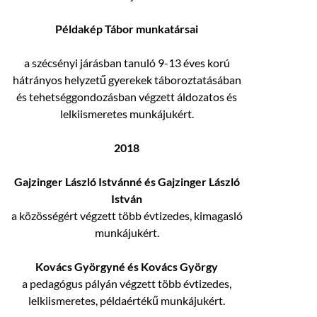
Példakép Tábor munkatársai
a szécsényi járásban tanuló 9-13 éves korú
hátrányos helyzetű gyerekek táboroztatásában
és tehetséggondozásban végzett áldozatos és
lelkiismeretes munkájukért.
2018
Gajzinger László Istvánné és Gajzinger László
István
a közösségért végzett több évtizedes, kimagasló
munkájukért.
Kovács Györgyné és Kovács György
a pedagógus pályán végzett több évtizedes,
lelkiismeretes, példaértékű munkájukért.