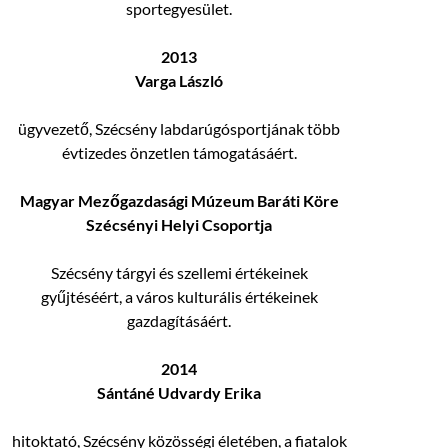
sportegyesület.
2013
Varga László
ügyvezető, Szécsény labdarúgósportjának több
évtizedes önzetlen támogatásáért.
Magyar Mezőgazdasági Múzeum Baráti Köre
Szécsényi Helyi Csoportja
Szécsény tárgyi és szellemi értékeinek
gyűjtéséért, a város kulturális értékeinek
gazdagításáért.
2014
Sántáné Udvardy Erika
hitoktató, Szécsény közösségi életében, a fiatalok