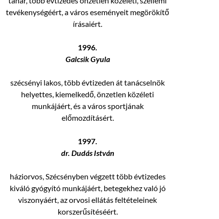
tanár, több évtizedes önzetlen közéleti, szellemi
tevékenységéért, a város eseményeit megörökítő
írásaiért.
1996.
Galcsik Gyula
szécsényi lakos, több évtizeden át tanácselnök
helyettes, kiemelkedő, önzetlen közéleti
munkájáért, és a város sportjának
előmozdításért.
1997.
dr. Dudás István
háziorvos, Szécsényben végzett több évtizedes
kiváló gyógyító munkájáért, betegekhez való jó
viszonyáért, az orvosi ellátás feltételeinek
korszerűsítéséért.