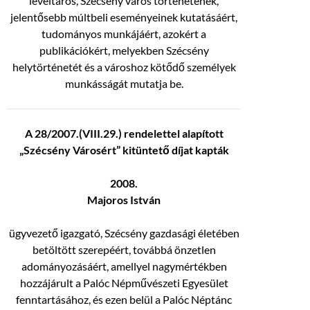
levéltáros, Szécsény város történetének,
jelentősebb múltbeli eseményeinek kutatásáért,
tudományos munkájáért, azokért a
publikációkért, melyekben Szécsény
helytörténetét és a városhoz kötődő személyek
munkásságát mutatja be.
A 28/2007.(VIII.29.) rendelettel alapított
„Szécsény Városért” kitüntető díjat kapták
2008.
Majoros István
ügyvezető igazgató, Szécsény gazdasági életében
betöltött szerepéért, továbbá önzetlen
adományozásáért, amellyel nagymértékben
hozzájárult a Palóc Népművészeti Egyesület
fenntartásához, és ezen belül a Palóc Néptánc