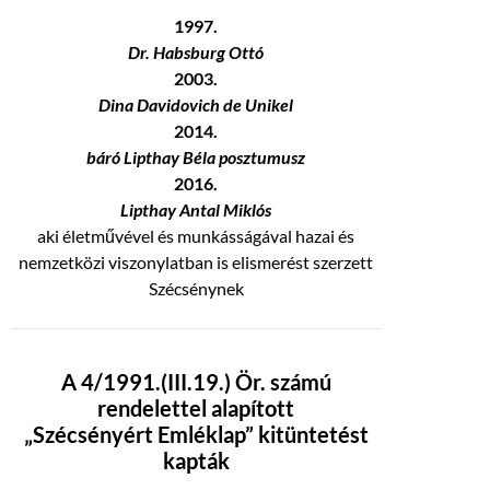
1997.
Dr. Habsburg Ottó
2003.
Dina Davidovich de Unikel
2014.
báró Lipthay Béla posztumusz
2016.
Lipthay Antal Miklós
aki életművével és munkásságával hazai és
nemzetközi viszonylatban is elismerést szerzett
Szécsénynek
A 4/1991.(III.19.) Ör. számú
rendelettel alapított
„Szécsényért Emléklap” kitüntetést
kapták