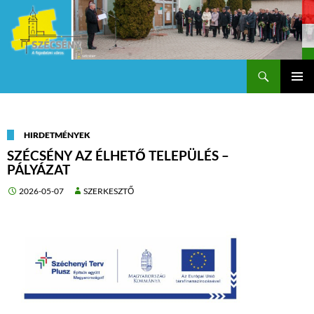
Keresés
Szécsény a fejedelmi Város
KILÉPÉS
Els
A
TARTALOMBA
me
HIRDETMÉNYEK
SZÉCSÉNY AZ ÉLHETŐ TELEPÜLÉS –
PÁLYÁZAT
2026-05-07
SZERKESZTŐ