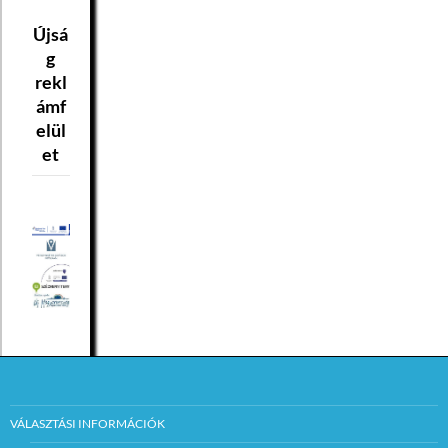
Újsá
g
rekl
ámf
elül
et
VÁLASZTÁSI INFORMÁCIÓK