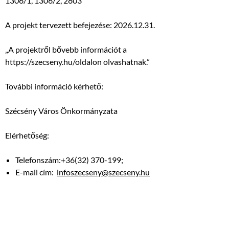
1306/1, 1306/2, 2803
A projekt tervezett befejezése: 2026.12.31.
„A projektről bővebb információt a
https://szecseny.hu/oldalon olvashatnak.”
További információ kérhető:
Szécsény Város Önkormányzata
Elérhetőség:
Telefonszám:+36(32) 370-199;
E-mail cím:
infoszecseny@szecseny.hu