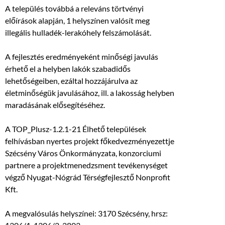
A település továbbá a releváns törtvényi
előírások alapján, 1 helyszínen valósít meg
illegális hulladék-lerakóhely felszámolását.
A fejlesztés eredményeként minőségi javulás
érhető el a helyben lakók szabadidős
lehetőségeiben, ezáltal hozzájárulva az
életminőségük javulásához, ill. a lakosság helyben
maradásának elősegítéséhez.
A TOP_Plusz-1.2.1-21 Élhető települések
felhívásban nyertes projekt főkedvezményezettje
Szécsény Város Önkormányzata, konzorciumi
partnere a projektmenedzsment tevékenységet
végző Nyugat-Nógrád Térségfejlesztő Nonprofit
Kft.
A megvalósulás helyszínei: 3170 Szécsény, hrsz: