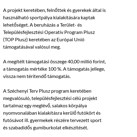
A projekt keretében, felnőttek és gyerekek által is
használható sportpálya kialakítására kaptak
lehetőséget. A beruházás a Terület- és
Településfejlesztési Operatív Program Plusz
(TOP Plusz) keretében az Európai Unió
támogatásával valósul meg.
A megítélt támogatási összege 40,00 millió forint,
a támogatás mértéke 100 %. A támogatás jellege,
vissza nem térítendő támogatás.
A Széchenyi Terv Plusz program keretében
megvalósuló, településfejlesztési célú projekt
tartalmaz egy meglévő, salakos körpálya
nyomvonalában kialakításra kerülő futókört és
futósávot ill. gyermekek részére tervezett sport
és szabadidős gumiburkolat elkészítését.