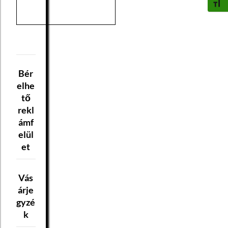
BETŰ
Bér
elhe
tő
rekl
ámf
elül
et
Vás
árje
gyzé
k