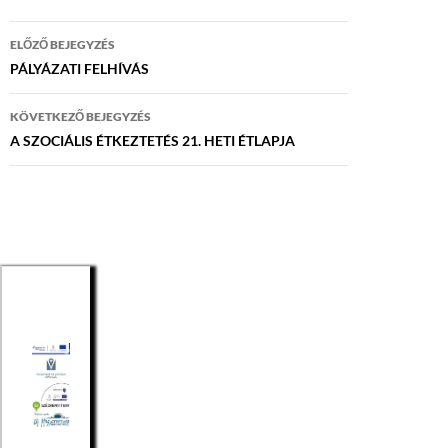
Bejegyzés
ELŐZŐ BEJEGYZÉS
navigáció
PÁLYÁZATI FELHÍVÁS
KÖVETKEZŐ BEJEGYZÉS
A SZOCIÁLIS ÉTKEZTETÉS 21. HETI ÉTLAPJA