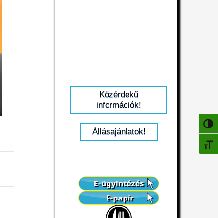
Közérdekű
információk!
NAGY
Állásajánlatok!
BETŰ