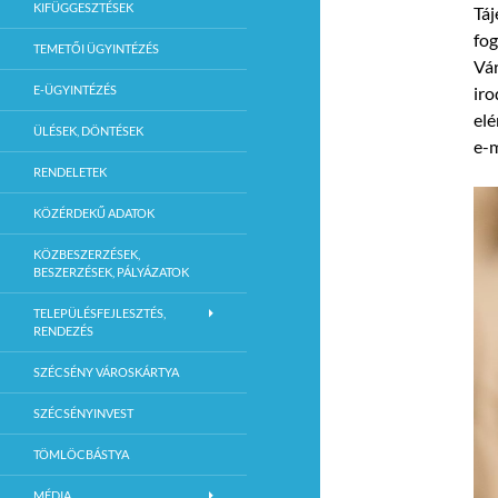
KIFÜGGESZTÉSEK
Táj
fog
TEMETŐI ÜGYINTÉZÉS
Vár
E-ÜGYINTÉZÉS
iro
elé
ÜLÉSEK, DÖNTÉSEK
e-
RENDELETEK
KÖZÉRDEKŰ ADATOK
KÖZBESZERZÉSEK,
BESZERZÉSEK, PÁLYÁZATOK
TELEPÜLÉSFEJLESZTÉS,
RENDEZÉS
SZÉCSÉNY VÁROSKÁRTYA
SZÉCSÉNYINVEST
TÖMLÖCBÁSTYA
MÉDIA