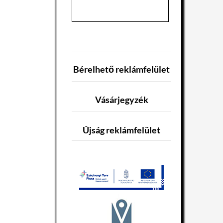
Bérelhető reklámfelület
Vásárjegyzék
Újság reklámfelület