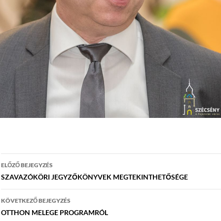
Bejegyzés
ELŐZŐ BEJEGYZÉS
navigáció
SZAVAZÓKÖRI JEGYZŐKÖNYVEK MEGTEKINTHETŐSÉGE
KÖVETKEZŐ BEJEGYZÉS
OTTHON MELEGE PROGRAMRÓL