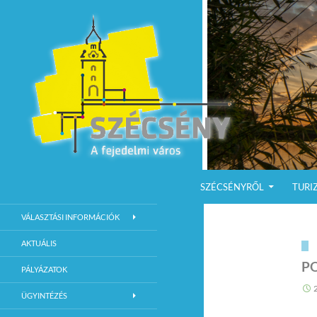
KILÉPÉS A TARTALOMBA
Keresés
Szécsény a fejedelmi Város
SZÉCSÉNYRŐL
TURI
Szécsény Város Hivatalos Weboldala
VÁLASZTÁSI INFORMÁCIÓK
AKTUÁLIS
P
PÁLYÁZATOK
ÜGYINTÉZÉS