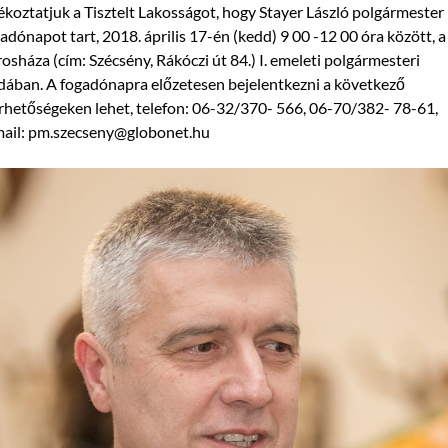
ékoztatjuk a Tisztelt Lakosságot, hogy Stayer László polgármester
adónapot tart, 2018. április 17-én (kedd) 9 00 -12 00 óra között, a
osháza (cím: Szécsény, Rákóczi út 84.) I. emeleti polgármesteri
dában. A fogadónapra előzetesen bejelentkezni a következő
rhetőségeken lehet, telefon: 06-32/370- 566, 06-70/382- 78-61,
mail: pm.szecseny@globonet.hu