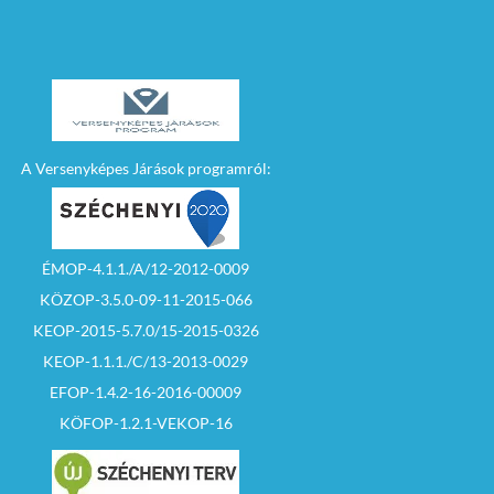
vevők
kézfelemeléssel
licitálhatnak.
– Az árverésen az
induló ár nem
csökkenthető.
– Az árverést addig
A Versenyképes Járások programról:
kell folytatni, amíg az
ajánlati árat egy
licitáló tartja csak. Ha
az árverésen
készpénzes
ajánlattevő és
ÉMOP-4.1.1./A/12-2012-0009
pályázati forrásból
KÖZOP-3.5.0-09-11-2015-066
fizetni szándékozó
ajánlattevő is
KEOP-2015-5.7.0/15-2015-0326
pályázik, úgy a licit
során kialakuló
KEOP-1.1.1./C/13-2013-0029
azonos ajánlatkor a
készpénzes
EFOP-1.4.2-16-2016-00009
ajánlattevőt kell
KÖFOP-1.2.1-VEKOP-16
nyertesnek
nyilvánítani.
– Ha a licit során