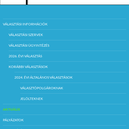
teljesítésére az
árverési
jegyzőkönyvben
nyilatkozni kell.
VÁLASZTÁSI INFORMÁCIÓK
Szerződéskötés:
VÁLASZTÁSI SZERVEK
Az árverésen nyertes
ajánlattevővel az
VÁLASZTÁSI ÜGYINTÉZÉS
eredményhirdetéstől
számított 30 napon
2026. ÉVI VÁLASZTÁS
belül kell szerződést
kötni.
KORÁBBI VÁLASZTÁSOK
Szerződéskötés
2024. ÉVI ÁLTALÁNOS VÁLASZTÁSOK
tervezett időpontja:
2017. augusztus 31.
VÁLASZTÓPOLGÁROKNAK
Fizetési feltételek:
JELÖLTEKNEK
Az árverési eljárás
AKTUÁLIS
során meghatározott
pályázati induló ár a
képviselő-testület
PÁLYÁZATOK
által meghatározott