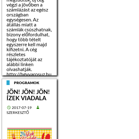
köteles biztosítani a
végzi a jövőben a
verseny tisztaságát,
számlázást az egész
az esélyegyenlőséget
országban
és a nyilvánosságot.
egységesen. Az
átállás miatt a
számlák csúszhatnak,
Árverés tárgya:
bizony előfordulhat,
hogy több tételt
címe:
egyszerre kell majd
Mindszenty József
kifizetni. A cég
tér 3. A lh. 3. emelet 3.
részletes
tájékoztatóját az
helyrajzi száma:
alábbi linken
1309/A/10
olvashatják.
http://bgyvarosuz.hu
/…/
alapterülete: 50
PROGRAMOK
…/Balassagyarmat_t_
2
m
j_koztat_lakos.pdf
JÖN! JÖN! JÖN!
ÍZEK VIADALA
rendeltetése:
lakás
2017-07-19
SZERKESZTŐ
közműellátottsága:
elektromos árammal,
vízzel ellátott,
gázcsonk az