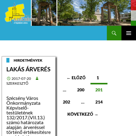
Keresés
Szécsény a fejedelmi Város
KILÉPÉS
Els
A
TARTALOMBA
me
HIRDETMÉNYEK
LAKÁS ÁRVERÉS
Bejegyzések
← ELŐZŐ
1
2017-07-20
SZERKESZTŐ
navigációja
…
200
201
Szécsény Város
202
…
214
Önkormányzata
Képviselő-
testületének
KÖVETKEZŐ →
132/2017.(VII.13.)
számú határozata
alapján árveréssel
történő értékesítésre