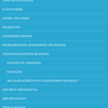
TEMETŐI ÜGYINTÉZÉS
– A vevő köteles
hozzájárulni ahhoz,
E-ÜGYINTÉZÉS
hogy a tulajdonjog-
fenntartással történt
ÜLÉSEK, DÖNTÉSEK
eladás ténye az
ingatlan-
nyilvántartásba az
RENDELETEK
eladó javára
bejegyzésre kerüljön.
KÖZÉRDEKŰ ADATOK
A bejegyzett
tulajdonjog
KÖZBESZERZÉSEK, BESZERZÉSEK, PÁLYÁZATOK
fenntartás tényének
törléséhez történő
hozzájárulás
TELEPÜLÉSFEJLESZTÉS, RENDEZÉS
megadására a
polgármester
KONCEPCIÓ, STRATÉGIA
jogosult. A
polgármester a
ESZKÖZÖK
tulajdonjog
fenntartás tényének
ARCULATI KÉZIKÖNYV ÉS TELEPÜLÉSKÉPI RENDELET
törléséhez
hozzájárul, ha a vevő
a még fennálló
SZÉCSÉNY VÁROSKÁRTYA
vételár tartozását
maradéktalanul
SZÉCSÉNYINVEST
kiegyenlítette.
TÖMLÖCBÁSTYA