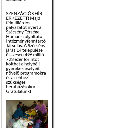
július 19.
SZENZÁCIÓS HÍR
Az árverési
ÉRKEZETT! Majd
hirdetmény
félmilliárdos
levételének
pályázatot nyert a
napja:
2017.
Szécsény Térsége
július 29.
Humánszolgáltató
Intézményfenntartó
Az árverés napja:
Társulás. A Szécsényi
2017. július 31.
járás 14 települése
00
(hétfő) de.10
óra
összesen 496 millió
723 ezer forintot
költhet a helybéli
Az árverés helye:
gyerekek esélyeit
növelő programokra
Szécsényi Közös
és az ehhez
Önkormányzati
szükséges
Hivatal (3170
beruházásokra.
Szécsény, Rákóczi út
Gratulálunk!
84.) Haynald Lajos
kistanácskozó terme
Ajánlattevők köre:
– magánszemély