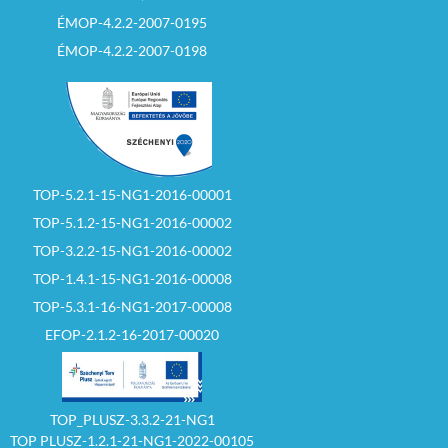
győztese, illetve az
ÉMOP-4.2.2-2007-0195
írásban értesített
második legjobbnak
ÉMOP-4.2.2-2007-0198
ítélt ajánlattevő 30
napon belül nem köt
szerződést.
– Eredménytelen az
árverés akkor is, ha a
kiíró valamely
ajánlattevőnek az
eljárás tisztaságához
TOP-5.2.1-15-NG1-2016-00001
fűződő, vagy a többi
TOP-5.1.2-15-NG1-2016-00002
ajánlattevő érdekeit
egyébként súlyosan
TOP-3.2.2-15-NG1-2016-00002
sértő cselekménye
miatt az árverés
TOP-1.4.1-15-NG1-2016-00008
eredménytelenné
nyilvánítása mellett
TOP-5.3.1-16-NG1-2017-00008
döntött, vagy
EFOP-2.1.2-16-2017-00020
amennyiben a kiíró az
eljárást indokolás
nélkül
eredménytelenné
nyilvánította.
TOP_PLUSZ-3.3.2-21-NG1
– Az árverés
TOP PLUSZ-1.2.1-21-NG1-2022-00105