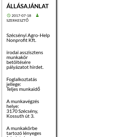
ÁLLÁSAJÁNLAT
– jelenlegi fűtés:
hőtárolós kályha
2017-07-18
SZERKESZTŐ
– födémszerkezet:
vasbeton
Szécsényi Agro-Help
Nonprofit Kft.
– tetőszerkezet:
vasbeton, bitumenes
szigeteléssel
irodai asszisztens
munkakör
betöltésére
– külső felületek:
pályázatot hirdet.
nemes vakolat
Foglalkoztatás
– az ingatlan
jellege:
felújításra szorul
Teljes munkaidő
A munkavégzés
helye:
3170 Szécsény,
Helyiség
Padlóburkolat
Falfelület
Alapterület
Kossuth út 3.
2
szoba
parketta
meszelt
19 m
A munkakörbe
tartozó lényeges
2
szoba
parketta
meszelt
12 m