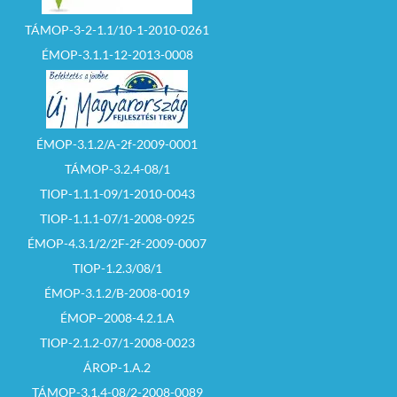
megtett ajánlatok
összege megegyezik,
TÁMOP-3-2-1.1/10-1-2010-0261
és új ajánlatot egyik
ajánlattevő sem tesz,
ÉMOP-3.1.1-12-2013-0008
a tárgyalást levezető
személy a nyertes
ajánlattevőt –
sorsolással állapítja
meg.
ÉMOP-3.1.2/A-2f-2009-0001
– Az árverés
TÁMOP-3.2.4-08/1
eredménye az
árverésen
TIOP-1.1.1-09/1-2010-0043
kihirdetésre kerül. Az
eredmény
TIOP-1.1.1-07/1-2008-0925
megállapítását
követően az érintett
ÉMOP-4.3.1/2/2F-2f-2009-0007
ajánlattető
TIOP-1.2.3/08/1
tájékoztatást kap a
szerződéskötés
ÉMOP-3.1.2/B-2008-0019
feltételeiről és
határidejéről.
ÉMOP–2008-4.2.1.A
TIOP-2.1.2-07/1-2008-0023
– Eredménytelen az
árverés, ha azon nem
ÁROP-1.A.2
tettek vételi ajánlatot
vagy az árverés
TÁMOP-3.1.4-08/2-2008-0089