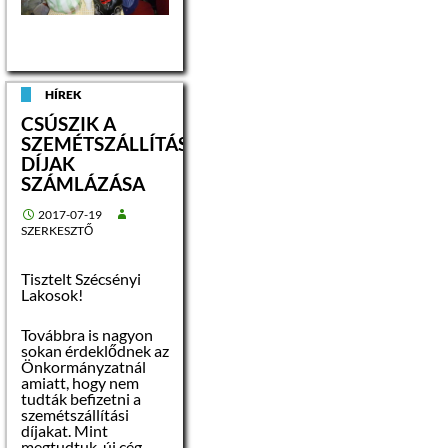
– jogi személy
– jogi személyiséggel
nem rendelkező
szervezet
HÍREK
CSÚSZIK A
Az árverés a
SZEMÉTSZÁLLÍTÁSI
vagyontárgy
DÍJAK
értékesítésének
nyilvános, a pályázók
SZÁMLÁZÁSA
közvetlen
részvételével és
2017-07-19
jelenlétével
SZERKESZTŐ
megvalósuló
versenyeztetés, mely
során a vételár a
Tisztelt Szécsényi
nyilvános liciten
Lakosok!
licitlépcsők
alkalmazásával
Továbbra is nagyon
kialakult
sokan érdeklődnek az
legmagasabb ajánlati
Önkormányzatnál
ár.
amiatt, hogy nem
tudták befizetni a
A versenyeztetési
szemétszállítási
eljárás során, annak
díjakat. Mint
minden résztvevője
megtudtuk, új cég