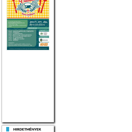
épületben
A lakás műszaki
állapota: –
elektromos hálózat:
külön mérővel,
220V/10A,
– belső falfelületek:
meszelt
– alapozás: sávalap
– vázszerkezet:
előregyártott panel
– válaszfalak: térgla
– nyílászárók: fa
szerkezetű, nem
hőszigetelt
üvegezésű
HIRDETMÉNYEK