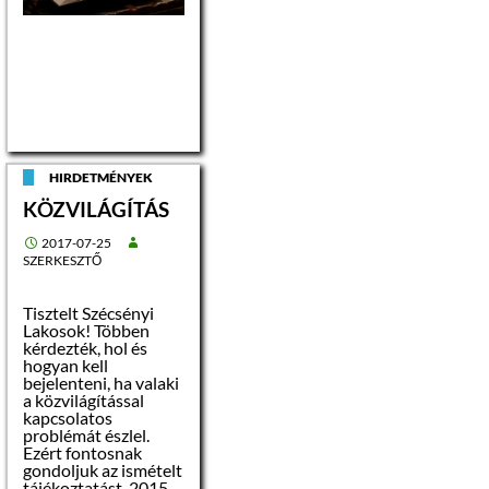
2
közlekedő
kő
meszelt
5 m
kamra
kő
meszelt
1 m2
fürdőszoba
kő
meszelt
6 m2
Az ingatlan
megtekintésének,
HIRDETMÉNYEK
valamint az
KÖZVILÁGÍTÁS
árverésre
vonatkozó kérdések
feltevésének,
2017-07-25
információszerzés
SZERKESZTŐ
időpontja:
Tisztelt Szécsényi
Lakosok! Többen
Előzetes telefonon
kérdezték, hol és
történő egyeztetés
hogyan kell
alapján 2017.
bejelenteni, ha valaki
augusztus 11.
a közvilágítással
00
(péntek) 13
óráig.
kapcsolatos
(32/370-199/213
problémát észlel.
melléken Galó
Ezért fontosnak
Gáborné)
gondoljuk az ismételt
tájékoztatást. 2015.