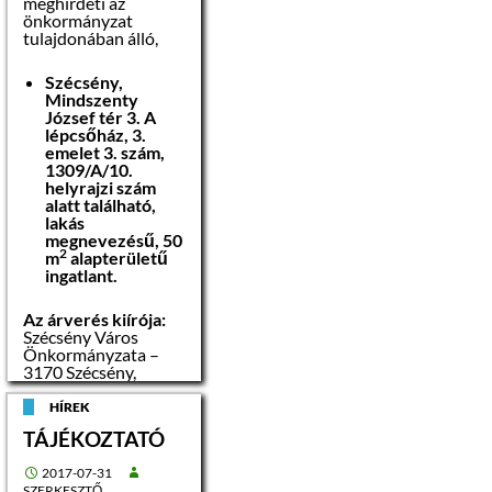
meghirdeti az
önkormányzat
tulajdonában álló,
Szécsény,
Mindszenty
József tér 3. A
lépcsőház, 3.
emelet 3. szám,
1309/A/10.
helyrajzi szám
alatt található,
lakás
megnevezésű, 50
2
m
alapterületű
ingatlant.
Az árverés kiírója:
Szécsény Város
Önkormányzata –
3170 Szécsény,
Rákóczi út 84.
HÍREK
Az árverési
TÁJÉKOZTATÓ
hirdetmény
kifüggesztésének
2017-07-31
napja:
2017.
SZERKESZTŐ