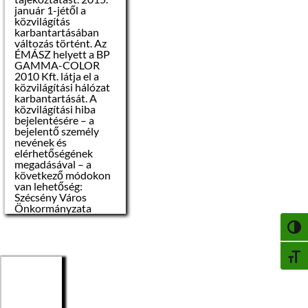
január 1-jétől a
Induló ára:
közvilágítás
karbantartásában
4.500.000 Ft,
azaz
változás történt. Az
négymillió-
ÉMÁSZ helyett a BP
ötszázezer forint
GAMMA-COLOR
2010 Kft. látja el a
Licitlépcső
közvilágítási hálózat
mértéke:
karbantartását. A
50.000 Ft,
azaz
közvilágítási hiba
ötvenezer forint
bejelentésére – a
bejelentő személy
nevének és
Biztosíték
elérhetőségének
megfizetése és
megadásával – a
fedezetigazolás:
következő módokon
van lehetőség:
– Az árverés
Szécsény Város
résztvevői 2017.
Önkormányzata
augusztus 11-ig
titkársága: 06-
kötelesek az induló ár
NAGY
32/370-566
10%-át pályázati
Email:
biztosítékként
infoszecseny@szecse
BETŰ
megfizetni.
ny.hu
BP GAMMA-COLOR
Kft: 06/20 561 53 78
– Az árverésen az
Email:
vehet részt aki, az
gammacolor@invitel.