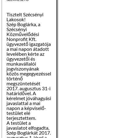
augusztus 01.
Tisztelt Szécsényi
Az árverési
Lakosok!
hirdetmény
Szép Boglárka, a
levételének
Szécsényi
napja:
2017.
Közművelődési
augusztus 11.
Nonprofit Kft.
ügyvezető igazgatója
Az árverés napja:
a mai napon átadott
2017. augusztus 14.
levelében kérte az
00
(hétfő) de.10
óra
ügyvezetői és
munkavállalói
jogviszonyának
Az árverés helye:
közös megegyezéssel
történő
Szécsényi Közös
megszüntetését
Önkormányzati
2017. augusztus 31-i
Hivatal (3170
határidővel. A
Szécsény, Rákóczi út
kérelmet jóváhagyási
84.) Haynald Lajos
javaslattal a mai
kistanácskozó terme
napon a képviselő-
testület elé
terjesztettem.
Ajánlattevők köre:
A testület a
javaslatot elfogadta,
– magánszemély
Szép Boglárkát 2017.
augusztus 1-jével a