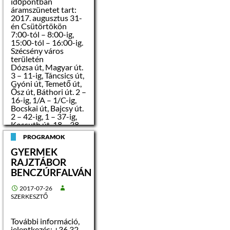
időpontban
köteles biztosítani a
áramszünetet tart:
verseny tisztaságát,
2017. augusztus 31-
az esélyegyenlőséget
én Csütörtökön
és a nyilvánosságot.
7:00-tól – 8:00-ig,
15:00-tól – 16:00-ig.
Árverés tárgya:
Szécsény város
területén
címe:
Dózsa út, Magyar út.
Mindszenty József
3 – 11-ig, Táncsics út,
tér 3. A lh. 3. emelet 3.
Gyóni út, Temető út,
Ősz út, Báthori út. 2 –
16-ig, 1/A – 1/C-ig,
helyrajzi száma:
Bocskai út, Bajcsy út.
1309/A/10
2 – 42-ig, 1 – 37-ig,
Kossuth út. 18 – 38-
alapterülete: 50
ig, 29 – 49-ig,
PROGRAMOK
2
m
Varsányi út, Huny
adi
út. 13 – végig, 4 –
GYERMEK
végig, Bartók út,
RAJZTÁBOR
rendeltetése:
Petőfi út, Kölcsey út.
lakás
BENCZÚRFALVÁN
2, Árpád út, Attila út,
Ifjúság út, Sobieski út,
2017-07-26
közműellátottsága:
Liget út, Ferenczy út,
SZERKESZTŐ
elektromos árammal,
Kiserdő út, Sport út.
vízzel ellátott,
5 – 23-ig, Rákóczi út.
96, 139, Volt pulyka
További információ,
telep.
gázcsonk az
jelentkezés:
+36 32