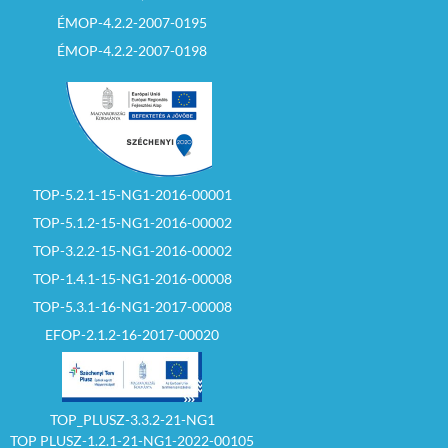
tettek vételi ajánlatot
vagy az árverés
ÉMOP-4.2.2-2007-0195
győztese, illetve az
írásban értesített
ÉMOP-4.2.2-2007-0198
második legjobbnak
ítélt ajánlattevő 30
napon belül nem köt
szerződést.
– Eredménytelen az
árverés akkor is, ha a
kiíró valamely
TOP-5.2.1-15-NG1-2016-00001
ajánlattevőnek az
eljárás tisztaságához
TOP-5.1.2-15-NG1-2016-00002
fűződő, vagy a többi
ajánlattevő érdekeit
TOP-3.2.2-15-NG1-2016-00002
egyébként súlyosan
TOP-1.4.1-15-NG1-2016-00008
sértő cselekménye
miatt az árverés
TOP-5.3.1-16-NG1-2017-00008
eredménytelenné
nyilvánítása mellett
EFOP-2.1.2-16-2017-00020
döntött, vagy
amennyiben a kiíró az
eljárást indokolás
nélkül
eredménytelenné
TOP_PLUSZ-3.3.2-21-NG1
nyilvánította.
TOP PLUSZ-1.2.1-21-NG1-2022-00105