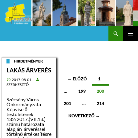
Keresés
Szécsény a fejedelmi Város
KILÉPÉS
Els
A
TARTALOMBA
me
HIRDETMÉNYEK
LAKÁS ÁRVERÉS
Bejegyzések
← ELŐZŐ
1
2017-08-01
SZERKESZTŐ
navigációja
…
199
200
Szécsény Város
201
…
214
Önkormányzata
Képviselő-
testületének
KÖVETKEZŐ →
132/2017.(VII.13.)
számú határozata
alapján árveréssel
történő értékesítésre