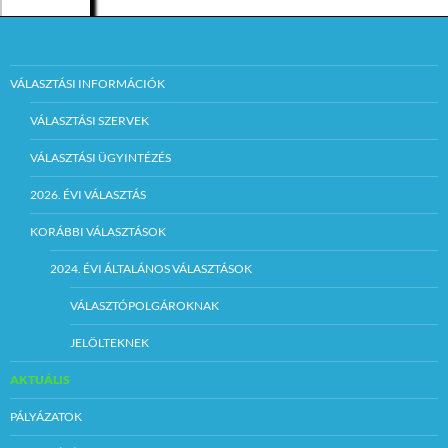
elfogadására, és az
ellenszolgáltatás
teljesítésére az
árverési
jegyzőkönyvben
nyilatkozni kell.
VÁLASZTÁSI INFORMÁCIÓK
Szerződéskötés:
VÁLASZTÁSI SZERVEK
VÁLASZTÁSI ÜGYINTÉZÉS
Az árverésen nyertes
ajánlattevővel az
eredményhirdetéstől
2026. ÉVI VÁLASZTÁS
számított 30 napon
belül kell szerződést
KORÁBBI VÁLASZTÁSOK
kötni.
2024. ÉVI ÁLTALÁNOS VÁLASZTÁSOK
Szerződéskötés
tervezett időpontja:
VÁLASZTÓPOLGÁROKNAK
2017. szeptember 14.
JELÖLTEKNEK
Fizetési feltételek:
AKTUÁLIS
Az árverési eljárás
során meghatározott
PÁLYÁZATOK
pályázati induló ár a
képviselő-testület