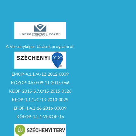
– A licitálásban részt
vevők
kézfelemeléssel
licitálhatnak.
– Az árverésen az
induló ár nem
csökkenthető.
A Versenyképes Járások programról:
– Az árverést addig
kell folytatni, amíg az
ajánlati árat egy
licitáló tartja csak. Ha
az árverésen
ÉMOP-4.1.1./A/12-2012-0009
készpénzes
ajánlattevő és
KÖZOP-3.5.0-09-11-2015-066
pályázati forrásból
fizetni szándékozó
KEOP-2015-5.7.0/15-2015-0326
ajánlattevő is
KEOP-1.1.1./C/13-2013-0029
pályázik, úgy a licit
során kialakuló
EFOP-1.4.2-16-2016-00009
azonos ajánlatkor a
készpénzes
KÖFOP-1.2.1-VEKOP-16
ajánlattevőt kell
nyertesnek
nyilvánítani.