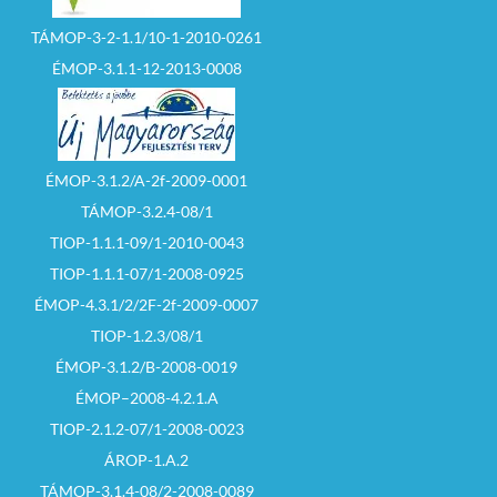
– Ha a licit során
megtett ajánlatok
TÁMOP-3-2-1.1/10-1-2010-0261
összege megegyezik,
ÉMOP-3.1.1-12-2013-0008
és új ajánlatot egyik
ajánlattevő sem tesz,
a tárgyalást levezető
személy a nyertes
ajánlattevőt –
sorsolással állapítja
meg.
ÉMOP-3.1.2/A-2f-2009-0001
TÁMOP-3.2.4-08/1
– Az árverés
eredménye az
TIOP-1.1.1-09/1-2010-0043
árverésen
TIOP-1.1.1-07/1-2008-0925
kihirdetésre kerül. Az
eredmény
ÉMOP-4.3.1/2/2F-2f-2009-0007
megállapítását
követően az érintett
TIOP-1.2.3/08/1
ajánlattető
tájékoztatást kap a
ÉMOP-3.1.2/B-2008-0019
szerződéskötés
ÉMOP–2008-4.2.1.A
feltételeiről és
határidejéről.
TIOP-2.1.2-07/1-2008-0023
ÁROP-1.A.2
– Eredménytelen az
árverés, ha azon nem
TÁMOP-3.1.4-08/2-2008-0089