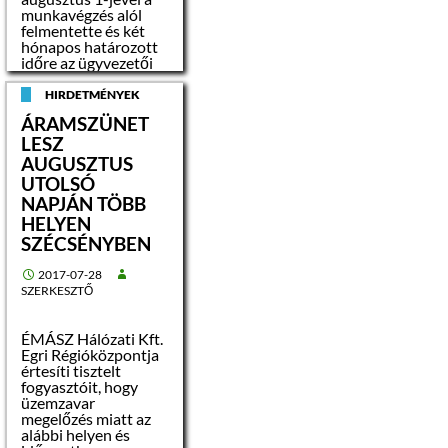
munkavégzés alól
– jogi személy
felmentette és két
hónapos határozott
– jogi személyiséggel
időre az ügyvezetői
nem rendelkező
feladatok ellátásával
szervezet
megbízta
HIRDETMÉNYEK
Garamvölgyi
ÁRAMSZÜNET
Andreát, aki a
Az árverés a
LESZ
megbízást elfogadta.
vagyontárgy
Az ügyvezetői
AUGUSZTUS
értékesítésének
feladatkör
nyilvános, a pályázók
UTOLSÓ
betöltésére a
közvetlen
NAPJÁN TÖBB
jogszabályban előírt
részvételével és
HELYEN
határidők
jelenlétével
betartásával
SZÉCSÉNYBEN
megvalósuló
pályázatot írok ki.
versenyeztetés, mely
Stayer László
során a vételár a
2017-07-28
polgármester
nyilvános liciten
SZERKESZTŐ
licitlépcsők
alkalmazásával
kialakult
ÉMÁSZ Hálózati Kft.
legmagasabb ajánlati
Egri Régióközpontja
ár.
értesíti tisztelt
fogyasztóit, hogy
üzemzavar
A versenyeztetési
megelőzés miatt az
eljárás során, annak
alábbi helyen és
minden résztvevője