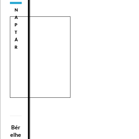
N
A
P
T
Á
R
Bér
elhe