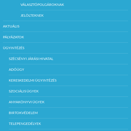
VÁLASZTÓPOLGÁROKNAK
JELÖLTEKNEK
AKTUÁLIS
PÁLYÁZATOK
ÜGYINTÉZÉS
SZÉCSÉNYI JÁRÁSI HIVATAL
ADÓÜGY
KERESKEDELMI ÜGYINTÉZÉS
SZOCIÁLIS ÜGYEK
ANYAKÖNYVI ÜGYEK
BIRTOKVÉDELEM
TELEPENGEDÉLYEK