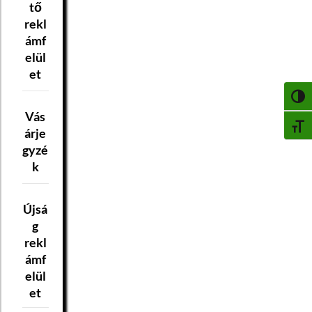
tő
rekl
ámf
elül
et
NAGY
Vás
BETŰ
árje
gyzé
k
Újsá
g
rekl
ámf
elül
et