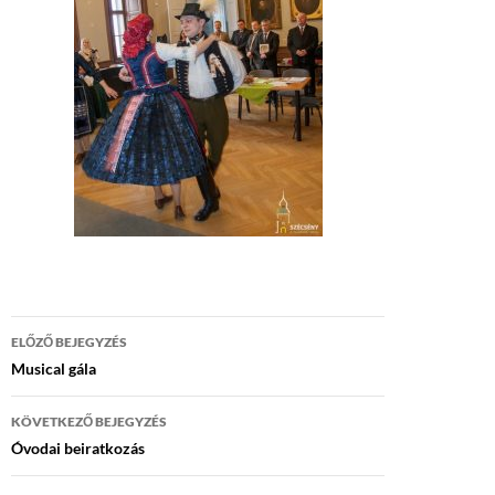
Bejegyzés
ELŐZŐ BEJEGYZÉS
navigáció
Musical gála
KÖVETKEZŐ BEJEGYZÉS
Óvodai beiratkozás