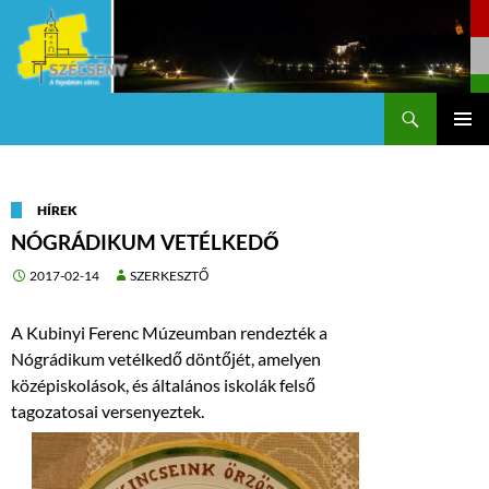
Keresés
Szécsény a fejedelmi Város
KILÉPÉS
Els
A
TARTALOMBA
me
HÍREK
NÓGRÁDIKUM VETÉLKEDŐ
2017-02-14
SZERKESZTŐ
A Kubinyi Ferenc Múzeumban rendezték a
Nógrádikum vetélkedő döntőjét, amelyen
középiskolások, és általános iskolák felső
tagozatosai versenyeztek.