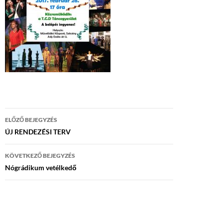
Bejegyzés
ELŐZŐ BEJEGYZÉS
navigáció
ÚJ RENDEZÉSI TERV
KÖVETKEZŐ BEJEGYZÉS
Nógrádikum vetélkedő