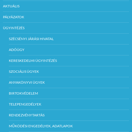
AKTUÁLIS
PÁLYÁZATOK
ÜGYINTÉZÉS
SZÉCSÉNYI JÁRÁSI HIVATAL
ADÓÜGY
KERESKEDELMI ÜGYINTÉZÉS
SZOCIÁLIS ÜGYEK
ANYAKÖNYVI ÜGYEK
BIRTOKVÉDELEM
TELEPENGEDÉLYEK
RENDEZVÉNYTARTÁS
MŰKÖDÉSI ENGEDÉLYEK, ADATLAPOK