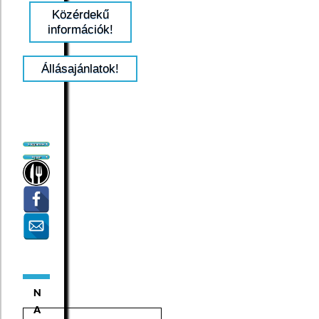
Közérdekű
információk!
Állásajánlatok!
N
A