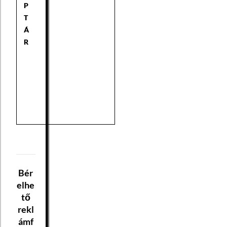
P
T
Á
R
Bér
elhe
tő
rekl
ámf