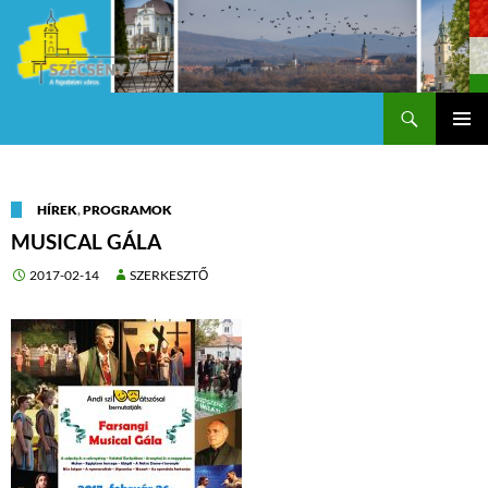
Keresés
Szécsény a fejedelmi Város
KILÉPÉS
Els
A
TARTALOMBA
me
HÍREK
,
PROGRAMOK
MUSICAL GÁLA
2017-02-14
SZERKESZTŐ