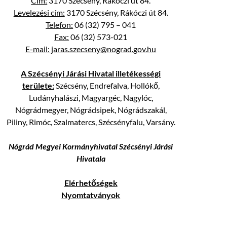
Cím:
3170 Szécsény, Rákóczi út 84.
Levelezési cím:
3170 Szécsény, Rákóczi út 84.
Telefon:
06 (32) 795 – 041
Fax:
06 (32) 573-021
E-mail:
jaras.szecseny@nograd.gov.hu
A Szécsényi Járási Hivatal illetékességi
területe:
Szécsény, Endrefalva, Hollókő,
Ludányhalászi, Magyargéc, Nagylóc,
Nógrádmegyer, Nógrádsipek, Nógrádszakál,
Piliny, Rimóc, Szalmatercs, Szécsényfalu, Varsány.
Nógrád Megyei Kormányhivatal Szécsényi Járási
Hivatala
Elérhetőségek
Nyomtatványok