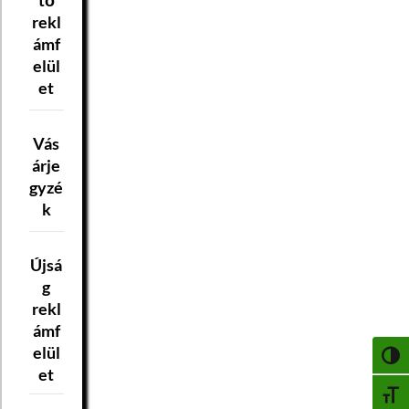
rekl
ámf
elül
et
Vás
árje
gyzé
k
Újsá
g
rekl
ámf
elül
NAGY
et
BETŰ