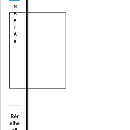
N
A
P
T
Á
R
Bér
elhe
tő