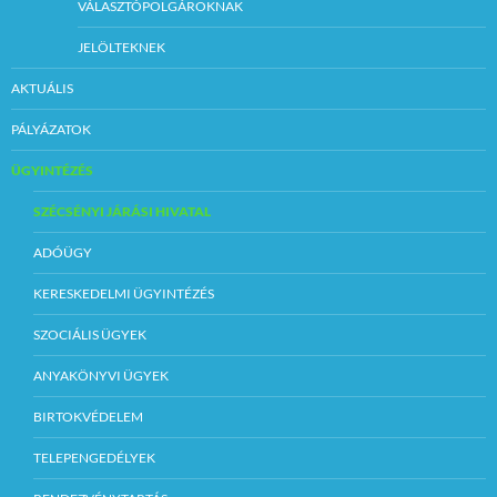
VÁLASZTÓPOLGÁROKNAK
JELÖLTEKNEK
AKTUÁLIS
PÁLYÁZATOK
ÜGYINTÉZÉS
SZÉCSÉNYI JÁRÁSI HIVATAL
ADÓÜGY
KERESKEDELMI ÜGYINTÉZÉS
SZOCIÁLIS ÜGYEK
ANYAKÖNYVI ÜGYEK
BIRTOKVÉDELEM
TELEPENGEDÉLYEK