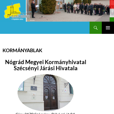
Keresés
Szécsény a fejedelmi Város
KILÉPÉS
Els
A
TARTALOMBA
me
KORMÁNYABLAK
Nógrád Megyei Kormányhivatal
Szécsényi Járási Hivatala