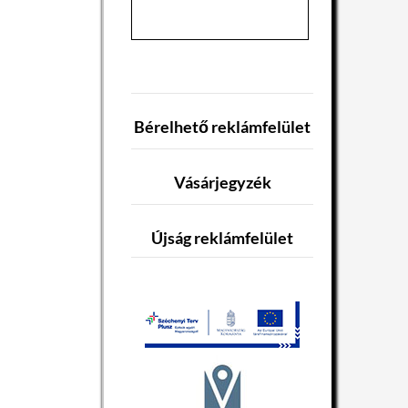
Bérelhető reklámfelület
Vásárjegyzék
Újság reklámfelület