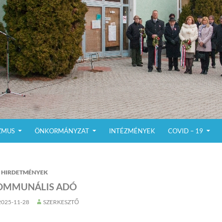
ZMUS
ÖNKORMÁNYZAT
INTÉZMÉNYEK
COVID – 19
HIRDETMÉNYEK
OMMUNÁLIS ADÓ
2025-11-28
SZERKESZTŐ