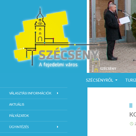
KILÉPÉS A TARTALOMBA
Keresés
Szécsény a fejedelmi Város
SZÉCSÉNYRŐL
TURI
Szécsény Város Hivatalos Weboldala
VÁLASZTÁSI INFORMÁCIÓK
AKTUÁLIS
K
PÁLYÁZATOK
ÜGYINTÉZÉS