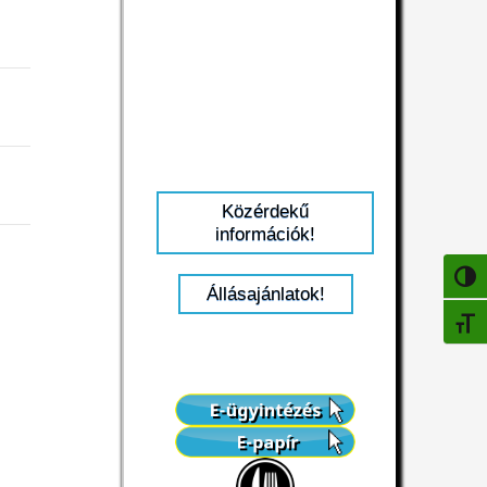
Közérdekű
információk!
NAGY
Állásajánlatok!
BETŰ