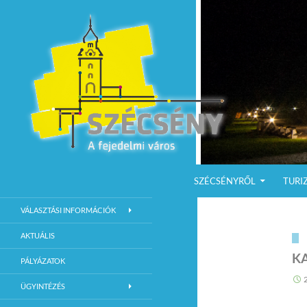
KILÉPÉS A TARTALOMBA
Keresés
Szécsény a fejedelmi Város
SZÉCSÉNYRŐL
TURI
Szécsény Város Hivatalos Weboldala
VÁLASZTÁSI INFORMÁCIÓK
AKTUÁLIS
KA
PÁLYÁZATOK
ÜGYINTÉZÉS