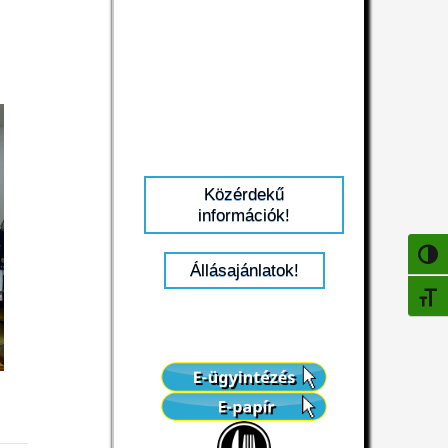
Közérdekű
információk!
NAGY
Állásajánlatok!
BETŰ