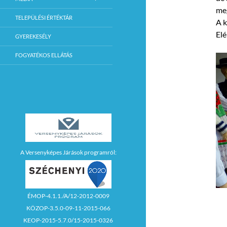
me
TELEPÜLÉSI ÉRTÉKTÁR
A k
El
GYEREKESÉLY
FOGYATÉKOS ELLÁTÁS
A Versenyképes Járások programról:
ÉMOP-4.1.1./A/12-2012-0009
KÖZOP-3.5.0-09-11-2015-066
KEOP-2015-5.7.0/15-2015-0326