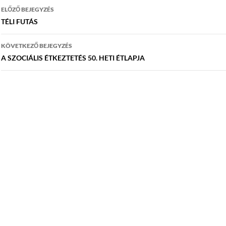
Bejegyzés
ELŐZŐ BEJEGYZÉS
navigáció
TÉLI FUTÁS
KÖVETKEZŐ BEJEGYZÉS
A SZOCIÁLIS ÉTKEZTETÉS 50. HETI ÉTLAPJA