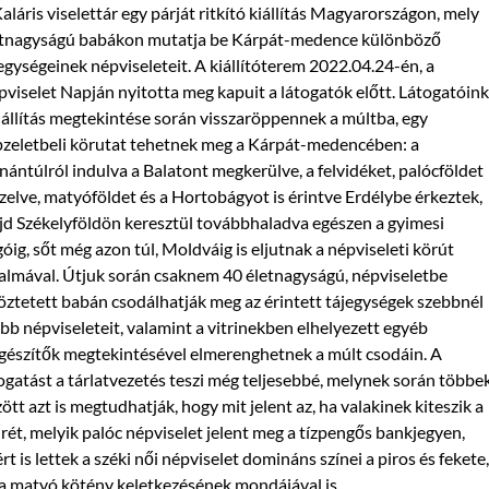
aláris viselettár egy párját ritkító kiállítás Magyarországon, mely
etnagyságú babákon mutatja be Kárpát-medence különböző
egységeinek népviseleteit. A kiállítóterem 2022.04.24-én, a
viselet Napján nyitotta meg kapuit a látogatók előtt. Látogatóink
iállítás megtekintése során visszaröppennek a múltba, egy
zeletbeli körutat tehetnek meg a Kárpát-medencében: a
ántúlról indulva a Balatont megkerülve, a felvidéket, palócföldet
zelve, matyóföldet és a Hortobágyot is érintve Erdélybe érkeztek,
d Székelyföldön keresztül továbbhaladva egészen a gyimesi
óig, sőt még azon túl, Moldváig is eljutnak a népviseleti körút
almával. Útjuk során csaknem 40 életnagyságú, népviseletbe
öztetett babán csodálhatják meg az érintett tájegységek szebbnél
bb népviseleteit, valamint a vitrinekben elhelyezett egyéb
gészítők megtekintésével elmerenghetnek a múlt csodáin. A
ogatást a tárlatvezetés teszi még teljesebbé, melynek során többe
ött azt is megtudhatják, hogy mit jelent az, ha valakinek kiteszik a
rét, melyik palóc népviselet jelent meg a tízpengős bankjegyen,
rt is lettek a széki női népviselet domináns színei a piros és fekete,
a matyó kötény keletkezésének mondájával is