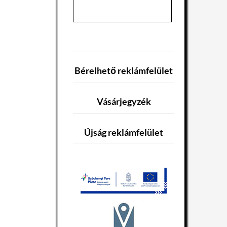
Bérelhető reklámfelület
Vásárjegyzék
Újság reklámfelület