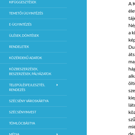
KIFÜGGESZTÉSEK
A K
él
TEMETŐI ÜGYINTÉZÉS
táj
E-ÜGYINTÉZÉS
Nép
a k
ÜLÉSEK, DÖNTÉSEK
kép
Dun
RENDELETEK
áts
KÖZÉRDEKŰ ADATOK
maj
hág
KÖZBESZERZÉSEK,
BESZERZÉSEK, PÁLYÁZATOK
alk
ölt
TELEPÜLÉSFEJLESZTÉS,
sze
RENDEZÉS
kie
SZÉCSÉNY VÁROSKÁRTYA
lát
köz
SZÉCSÉNYINVEST
szű
TÖMLÖCBÁSTYA
mié
de 
MÉDIA