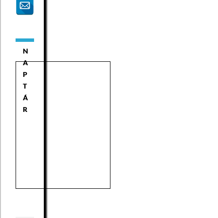
N
A
P
T
Á
R