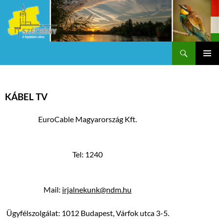
Keresés
Szécsény a fejedelmi Város
KILÉPÉS
Els
A
TARTALOMBA
me
KÁBEL TV
EuroCable Magyarország Kft.
Tel: 1240
Mail:
irjalnekunk@ndm.hu
Ügyfélszolgálat: 1012 Budapest, Várfok utca 3-5.