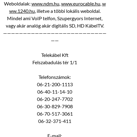
Weboldalak:
www.ndm.hu
,
www.eurocable.hu
,
w
ww.1240.hu
, illetve a többi lokális weboldal.
Mindel ami VoIP telfon, Szupergyors Internet,
vagy akár analóg akár digitális SD, HD KábelTV.
——————————————————————————
——
Telekábel Kft
Felszabadulás tér 1/1
Telefonszámok:
06-21-200-1113
06-40-11-14-10
06-20-247-7702
06-30-829-7908
06-70-517-3061
06-32-371-411
E-mail: