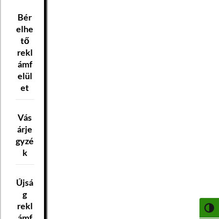
Bér
elhe
tő
rekl
ámf
elül
et
Vás
árje
gyzé
k
Újsá
g
rekl
NAGY
ámf