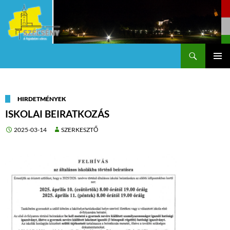
Keresés
Szécsény a fejedelmi Város
KILÉPÉS
Els
A
TARTALOMBA
me
HIRDETMÉNYEK
ISKOLAI BEIRATKOZÁS
2025-03-14
SZERKESZTŐ