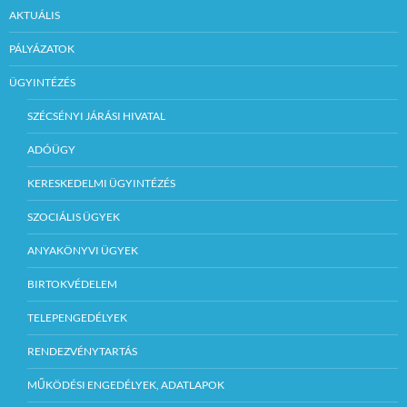
AKTUÁLIS
PÁLYÁZATOK
ÜGYINTÉZÉS
SZÉCSÉNYI JÁRÁSI HIVATAL
ADÓÜGY
KERESKEDELMI ÜGYINTÉZÉS
SZOCIÁLIS ÜGYEK
ANYAKÖNYVI ÜGYEK
BIRTOKVÉDELEM
TELEPENGEDÉLYEK
RENDEZVÉNYTARTÁS
MŰKÖDÉSI ENGEDÉLYEK, ADATLAPOK