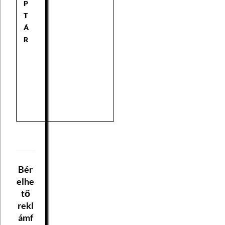
P
T
Á
R
Bér
elhe
tő
rekl
ámf