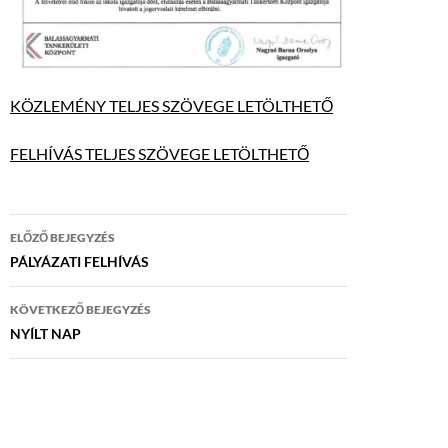
KÖZLEMÉNY TELJES SZÖVEGE LETÖLTHETŐ
FELHÍVÁS TELJES SZÖVEGE LETÖLTHETŐ
Bejegyzés
ELŐZŐ BEJEGYZÉS
navigáció
PÁLYÁZATI FELHÍVÁS
KÖVETKEZŐ BEJEGYZÉS
NYÍLT NAP