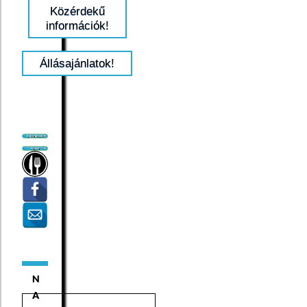
Közérdekű
információk!
Állásajánlatok!
N
A