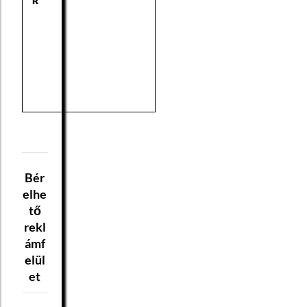
R
Bér
elhe
tő
rekl
ámf
elül
et