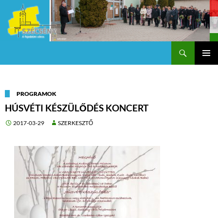
Keresés
Szécsény a fejedelmi Város
KILÉPÉS
Els
A
TARTALOMBA
me
PROGRAMOK
HÚSVÉTI KÉSZÜLŐDÉS KONCERT
2017-03-29
SZERKESZTŐ