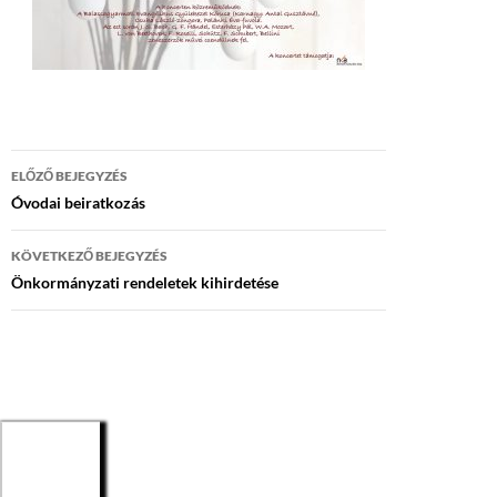
Bejegyzés
ELŐZŐ BEJEGYZÉS
navigáció
Óvodai beiratkozás
KÖVETKEZŐ BEJEGYZÉS
Önkormányzati rendeletek kihirdetése