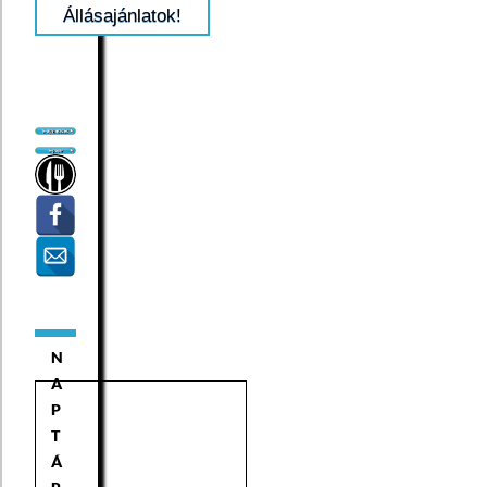
Állásajánlatok!
N
A
P
T
Á