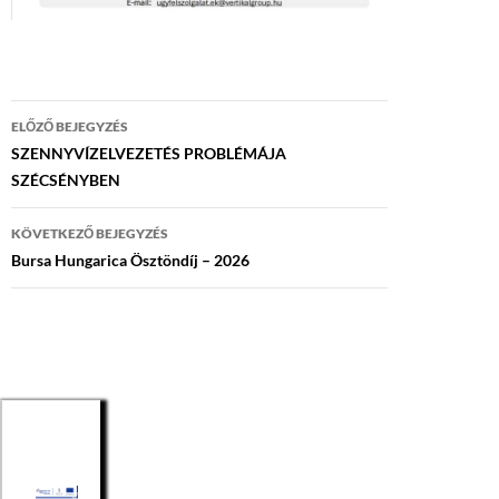
Bejegyzés
ELŐZŐ BEJEGYZÉS
navigáció
SZENNYVÍZELVEZETÉS PROBLÉMÁJA
SZÉCSÉNYBEN
KÖVETKEZŐ BEJEGYZÉS
Bursa Hungarica Ösztöndíj – 2026