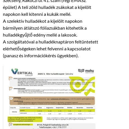
Szécsény, Rákóczi út 41. szám (régi ÉMÁSZ
épület) A teli zöld hulladék zsákokat a kijelölt
napokon kell kitenni a kukák mellé.
A szelektív hulladékot a kijelölt napokon
bármilyen átlátszó fóliazsákban kitehetik a
hulladékgyűjtő edény mellé a lakosok.
A szolgáltatóval a hulladéknaptáron feltüntetett
elérhetőségeken lehet felvenni a kapcsolatot
(panasz és információkérés ügyekben).