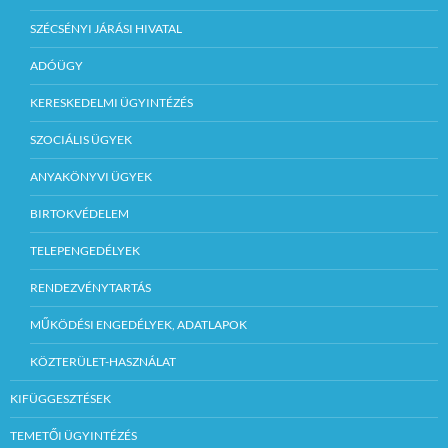
SZÉCSÉNYI JÁRÁSI HIVATAL
ADÓÜGY
KERESKEDELMI ÜGYINTÉZÉS
SZOCIÁLIS ÜGYEK
ANYAKÖNYVI ÜGYEK
BIRTOKVÉDELEM
TELEPENGEDÉLYEK
RENDEZVÉNYTARTÁS
MŰKÖDÉSI ENGEDÉLYEK, ADATLAPOK
KÖZTERÜLET-HASZNÁLAT
KIFÜGGESZTÉSEK
TEMETŐI ÜGYINTÉZÉS