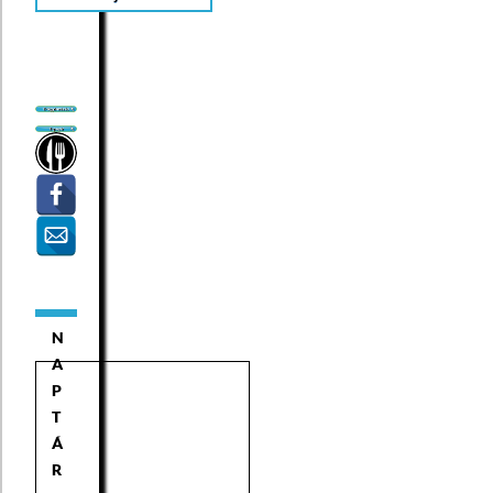
N
A
P
T
Á
R