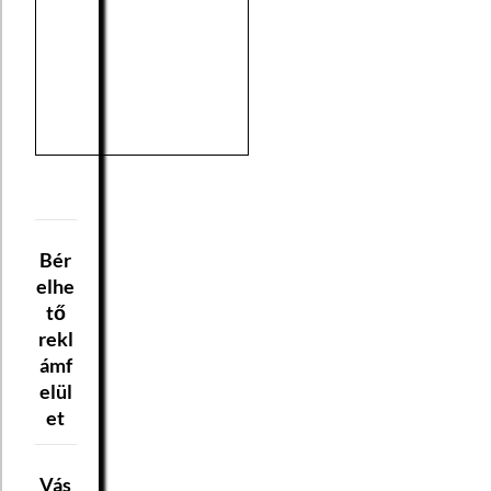
Bér
elhe
tő
rekl
ámf
elül
et
Vás