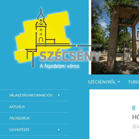
KILÉPÉS A TARTALOMBA
Keresés
Szécsény a fejedelmi Város
SZÉCSÉNYRŐL
TURI
Szécsény Város Hivatalos Weboldala
VÁLASZTÁSI INFORMÁCIÓK
AKTUÁLIS
H
PÁLYÁZATOK
ÜGYINTÉZÉS