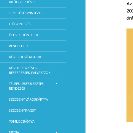
KIFÜGGESZTÉSEK
Az 
202
TEMETŐI ÜGYINTÉZÉS
órá
E-ÜGYINTÉZÉS
ÜLÉSEK, DÖNTÉSEK
RENDELETEK
KÖZÉRDEKŰ ADATOK
KÖZBESZERZÉSEK,
BESZERZÉSEK, PÁLYÁZATOK
TELEPÜLÉSFEJLESZTÉS,
RENDEZÉS
SZÉCSÉNY VÁROSKÁRTYA
SZÉCSÉNYINVEST
TÖMLÖCBÁSTYA
MÉDIA