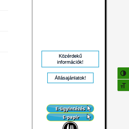
Közérdekű
információk!
NAGY
Állásajánlatok!
BETŰ