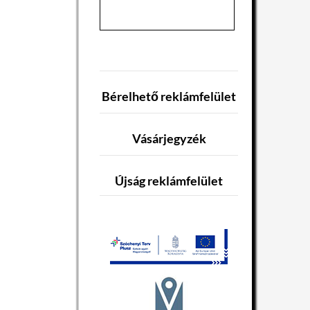
Bérelhető reklámfelület
Vásárjegyzék
Újság reklámfelület