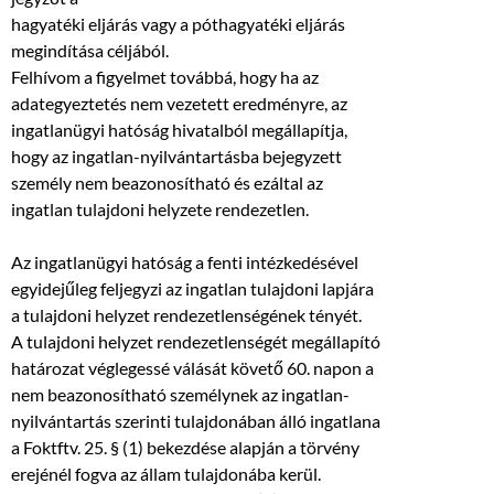
hagyatéki eljárás vagy a póthagyatéki eljárás
megindítása céljából.
Felhívom a figyelmet továbbá, hogy ha az
adategyeztetés nem vezetett eredményre, az
ingatlanügyi hatóság hivatalból megállapítja,
hogy az ingatlan-nyilvántartásba bejegyzett
személy nem beazonosítható és ezáltal az
ingatlan tulajdoni helyzete rendezetlen.
Az ingatlanügyi hatóság a fenti intézkedésével
egyidejűleg feljegyzi az ingatlan tulajdoni lapjára
a tulajdoni helyzet rendezetlenségének tényét.
A tulajdoni helyzet rendezetlenségét megállapító
határozat véglegessé válását követő 60. napon a
nem beazonosítható személynek az ingatlan-
nyilvántartás szerinti tulajdonában álló ingatlana
a Foktftv. 25. § (1) bekezdése alapján a törvény
erejénél fogva az állam tulajdonába kerül.