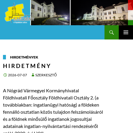
Keresés
Szécsény a fejedelmi Város
KILÉPÉS
Els
A
TARTALOMBA
me
HIRDETMÉNYEK
H I R D E T M É N Y
2026-07-07
SZERKESZTŐ
A Nógrád Vármegyei Kormányhivatal
Földhivatali Főosztály Földhivatali Osztály 2. (a
továbbiakban: ingatlanügyi hatóság) a földeken
fennálló osztatlan közös tulajdon felszámolásáról
és a földnek minősülő ingatlanok jogosultjai
adatainak ingatlan-nyilvántartási rendezéséről