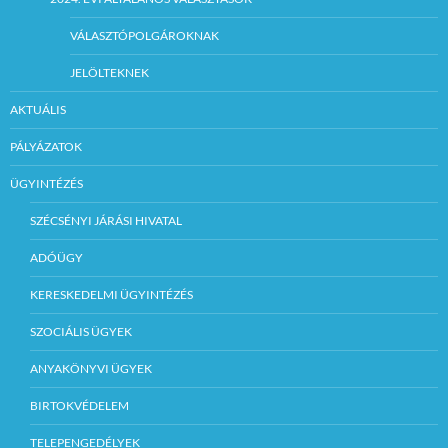
VÁLASZTÓPOLGÁROKNAK
JELÖLTEKNEK
AKTUÁLIS
PÁLYÁZATOK
ÜGYINTÉZÉS
SZÉCSÉNYI JÁRÁSI HIVATAL
ADÓÜGY
KERESKEDELMI ÜGYINTÉZÉS
SZOCIÁLIS ÜGYEK
ANYAKÖNYVI ÜGYEK
BIRTOKVÉDELEM
TELEPENGEDÉLYEK