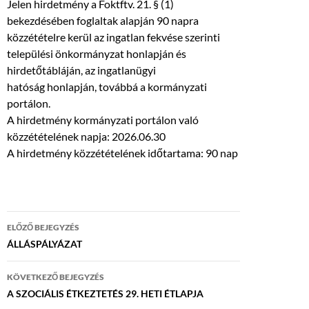
Jelen hirdetmény a Foktftv. 21. § (1)
bekezdésében foglaltak alapján 90 napra
közzétételre kerül az ingatlan fekvése szerinti
települési önkormányzat honlapján és
hirdetőtábláján, az ingatlanügyi
hatóság honlapján, továbbá a kormányzati
portálon.
A hirdetmény kormányzati portálon való
közzétételének napja: 2026.06.30
A hirdetmény közzétételének időtartama: 90 nap
Bejegyzés
ELŐZŐ BEJEGYZÉS
navigáció
ÁLLÁSPÁLYÁZAT
KÖVETKEZŐ BEJEGYZÉS
A SZOCIÁLIS ÉTKEZTETÉS 29. HETI ÉTLAPJA