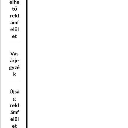
elhe
tő
rekl
ámf
elül
et
Vás
árje
gyzé
k
Újsá
g
rekl
ámf
elül
et