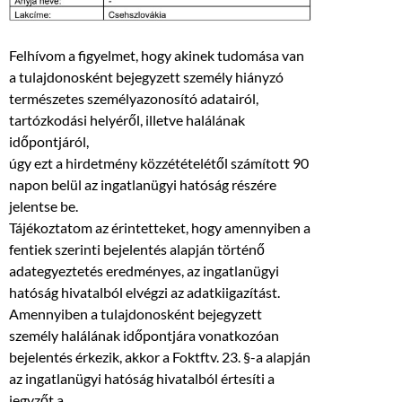
Felhívom a figyelmet, hogy akinek tudomása van
a tulajdonosként bejegyzett személy hiányzó
természetes személyazonosító adatairól,
tartózkodási helyéről, illetve halálának
időpontjáról,
úgy ezt a hirdetmény közzétételétől számított 90
napon belül az ingatlanügyi hatóság részére
jelentse be.
Tájékoztatom az érintetteket, hogy amennyiben a
fentiek szerinti bejelentés alapján történő
adategyeztetés eredményes, az ingatlanügyi
hatóság hivatalból elvégzi az adatkiigazítást.
Amennyiben a tulajdonosként bejegyzett
személy halálának időpontjára vonatkozóan
bejelentés érkezik, akkor a Foktftv. 23. §-a alapján
az ingatlanügyi hatóság hivatalból értesíti a
jegyzőt a