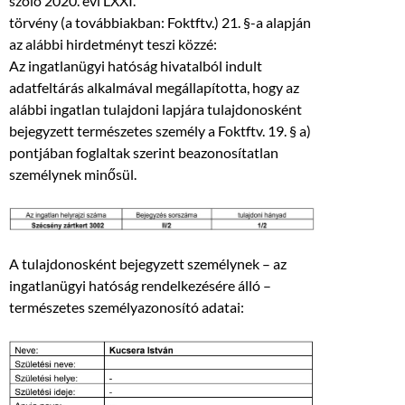
szóló 2020. évi LXXI.
törvény (a továbbiakban: Foktftv.) 21. §-a alapján
az alábbi hirdetményt teszi közzé:
Az ingatlanügyi hatóság hivatalból indult
adatfeltárás alkalmával megállapította, hogy az
alábbi ingatlan tulajdoni lapjára tulajdonosként
bejegyzett természetes személy a Foktftv. 19. § a)
pontjában foglaltak szerint beazonosítatlan
személynek minősül.
A tulajdonosként bejegyzett személynek – az
ingatlanügyi hatóság rendelkezésére álló –
természetes személyazonosító adatai: