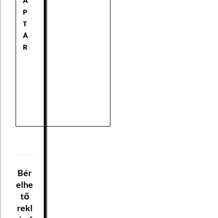
A
P
T
Á
R
Bér
elhe
tő
rekl