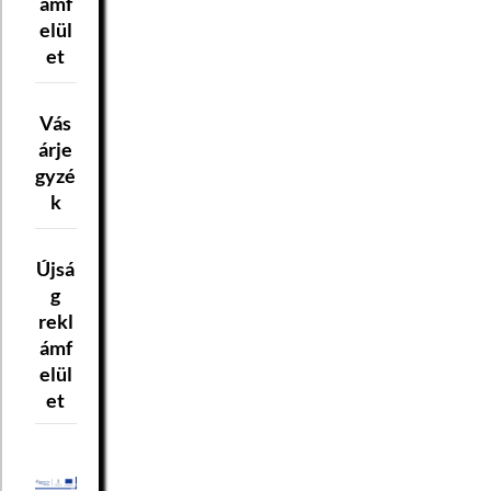
ámf
elül
et
Vás
árje
gyzé
k
Újsá
g
rekl
ámf
elül
et