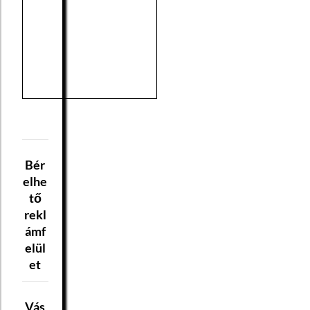
Bér
elhe
tő
rekl
ámf
elül
et
Vás