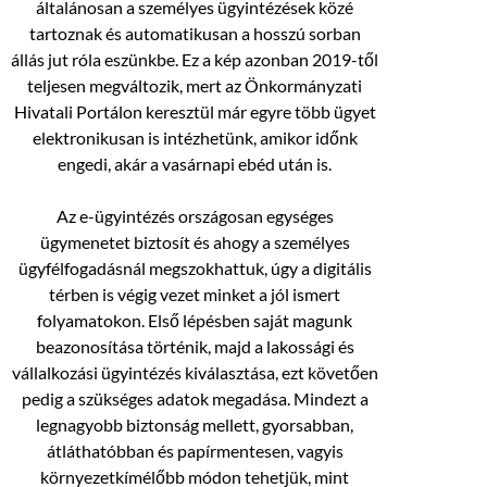
általánosan a személyes ügyintézések közé
tartoznak és automatikusan a hosszú sorban
állás jut róla eszünkbe. Ez a kép azonban 2019-től
teljesen megváltozik, mert az Önkormányzati
Hivatali Portálon keresztül már egyre több ügyet
elektronikusan is intézhetünk, amikor időnk
engedi, akár a vasárnapi ebéd után is.
Az e-ügyintézés országosan egységes
ügymenetet biztosít és ahogy a személyes
ügyfélfogadásnál megszokhattuk, úgy a digitális
térben is végig vezet minket a jól ismert
folyamatokon. Első lépésben saját magunk
beazonosítása történik, majd a lakossági és
vállalkozási ügyintézés kiválasztása, ezt követően
pedig a szükséges adatok megadása. Mindezt a
legnagyobb biztonság mellett, gyorsabban,
átláthatóbban és papírmentesen, vagyis
környezetkímélőbb módon tehetjük, mint