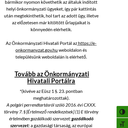
bármikor nyomon követhetik az általuk indított
helyi önkormányzati ügyeket, így pár kattintás
után megtekinthetik, hol tart az adott ügy, illetve
az előzetesen már kitöltött űrlapjaikat is
könnyedén elérhetik.
Az Önkormányzati Hivatali Portál az
https://e-
onkormanyzat.gov.hu
weboldalon és
településünk weboldalán is elérhető.
Tovább az Önkormányzati
Hivatali Portálra
*(kivéve az Eüsz 1 §. 23. pontban
meghatározottak).
A polgári perrendtartásról szóló 2016. évi CXXX.
törvény 7. § [Értelmező rendelkezések] (1) E törvény
NAGY
értelmében gazdálkodó szervezet:
gazdálkodó
BETŰ
szervezet:
a gazdasági társaság, az európai