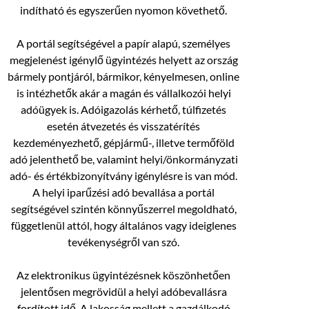
indítható és egyszerűen nyomon követhető.
A portál segítségével a papír alapú, személyes
megjelenést igénylő ügyintézés helyett az ország
bármely pontjáról, bármikor, kényelmesen, online
is intézhetők akár a magán és vállalkozói helyi
adóügyek is. Adóigazolás kérhető, túlfizetés
esetén átvezetés és visszatérítés
kezdeményezhető, gépjármű-, illetve termőföld
adó jelenthető be, valamint helyi/önkormányzati
adó- és értékbizonyítvány igénylésre is van mód.
A helyi iparűzési adó bevallása a portál
segítségével szintén könnyűszerrel megoldható,
függetlenül attól, hogy általános vagy ideiglenes
tevékenységről van szó.
Az elektronikus ügyintézésnek köszönhetően
jelentősen megrövidül a helyi adóbevallásra
fordított idő. A lakosság mellett a gazdálkodó