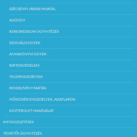
SZÉCSÉNYI JÁRÁSI HIVATAL
ADÓÜGY
KERESKEDELMI ÜGYINTÉZÉS
SZOCIÁLIS ÜGYEK
ANYAKÖNYVI ÜGYEK
BIRTOKVÉDELEM
TELEPENGEDÉLYEK
RENDEZVÉNYTARTÁS
MŰKÖDÉSI ENGEDÉLYEK, ADATLAPOK
KÖZTERÜLET-HASZNÁLAT
KIFÜGGESZTÉSEK
TEMETŐI ÜGYINTÉZÉS