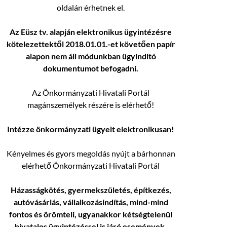
oldalán érhetnek el.
Az Eüsz tv. alapján elektronikus ügyintézésre
kötelezettektől 2018.01.01.-et követően papír
alapon nem áll módunkban ügyinditó
dokumentumot befogadni.
Az Önkormányzati Hivatali Portál
magánszemélyek részére is elérhető!
Intézze önkormányzati ügyeit elektronikusan!
Kényelmes és gyors megoldás nyújt a bárhonnan
elérhető Önkormányzati Hivatali Portál
Házasságkötés, gyermekszületés, építkezés,
autóvásárlás, vállalkozásindítás, mind-mind
fontos és örömteli, ugyanakkor kétségtelenül
hivatalos ügyintézéssel is járó események.