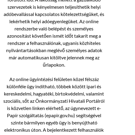
szervezetek is kényelmesen teljesíthetik helyi
adóbevallással kapcsolatos kötelezettségüket, és
lekérhetik helyi adóegyenlegüket. Az online
rendszerbe való belépést és személyes
azonosítást követően ismét időt takarít meg a
rendszer a felhasználónak, ugyanis közhiteles
nyilvántartásokban meglévő személyes adatok
már automatikusan kitöltve jelennek meg az
űrlapokon.
Az online ügyintézési felületen közel félszáz
különféle ügy indítható, többek között ipari és
kereskedelmi, hagyatéki, birtokvédelmi, valamint
szociális, sőt az Önkormányzati Hivatali Portálról
is közvetlen linken elérhető, az úgynevezett e-
Papír szolgáltatás (epapir.gov.hu) segítségével
szinte bármilyen egyéb ügy is benyújtható
elektronikus úton. A bejelentkezett felhasználók