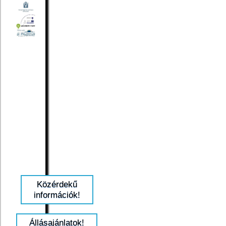
Közérdekű
információk!
Állásajánlatok!