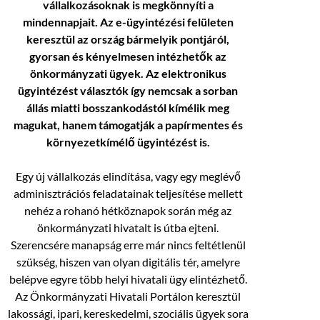
vállalkozásoknak is megkönnyíti a
mindennapjait. Az e-ügyintézési felületen
keresztül az ország bármelyik pontjáról,
gyorsan és kényelmesen intézhetők az
önkormányzati ügyek. Az elektronikus
ügyintézést választók így nemcsak a sorban
állás miatti bosszankodástól kímélik meg
magukat, hanem támogatják a papírmentes és
környezetkímélő ügyintézést is.
Egy új vállalkozás elindítása, vagy egy meglévő
adminisztrációs feladatainak teljesítése mellett
nehéz a rohanó hétköznapok során még az
önkormányzati hivatalt is útba ejteni.
Szerencsére manapság erre már nincs feltétlenül
szükség, hiszen van olyan digitális tér, amelyre
belépve egyre több helyi hivatali ügy elintézhető.
Az Önkormányzati Hivatali Portálon keresztül
lakossági, ipari, kereskedelmi, szociális ügyek sora