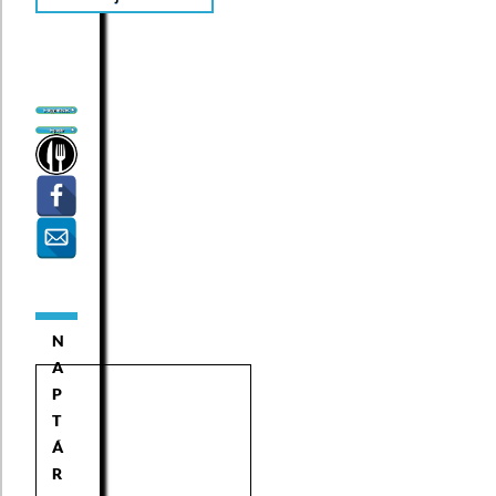
N
A
P
T
Á
R