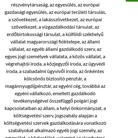
részvénytársaság, az egyesülés, az európai
gazdasági egyesülés, az európai területi társulás,
a szövetkezet, a lakásszövetkezet, az európai
szövetkezet, a vízgazdálkodási társulat, az
erdőbirtokossági társulat, a külföldi székhelyű
vállalat magyarországi fióktelepe, az állami
vállalat, az egyéb állami gazdálkodó szerv, az
egyes jogi személyek vállalata, a közös vállalat, a
végrehajtói iroda, a közjegyzői iroda, az ügyvédi
iroda, a szabadalmi ügyvivői iroda, az önkéntes
kölcsönös biztosító pénztár, a
magánnyugdíjpénztár, az egyéni cég, továbbá az
egyéni vállalkozó, emellett gazdálkodó
tevékenységével összefüggő polgári jogi
kapcsolataiban az állam, a helyi önkormányzat, a
költségvetési szerv, jogszabály alapján a
költségvetési szervek gazdálkodására vonatkozó
szabályokat alkalmazó egyéb jogi személy, az
egyesület, a köztestület, valamint az alapítvány;