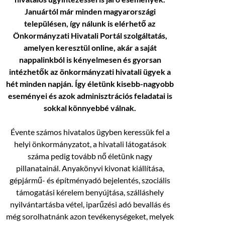
Januártól már minden magyarországi
településen, így nálunk is elérhető az
Önkormányzati Hivatali Portál szolgáltatás,
amelyen keresztül online, akár a saját
nappalinkból is kényelmesen és gyorsan
intézhetők az önkormányzati hivatali ügyek a
hét minden napján. Így életünk kisebb-nagyobb
eseményei és azok adminisztrációs feladatai is
sokkal könnyebbé válnak.
Évente számos hivatalos ügyben keressük fel a
helyi önkormányzatot, a hivatali látogatások
száma pedig tovább nő életünk nagy
pillanatainál. Anyakönyvi kivonat kiállítása,
gépjármű- és építményadó bejelentés, szociális
támogatási kérelem benyújtása, szálláshely
nyilvántartásba vétel, iparűzési adó bevallás és
még sorolhatnánk azon tevékenységeket, melyek