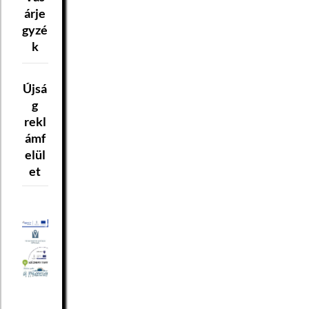
árje
gyzé
k
Újsá
g
rekl
ámf
elül
et