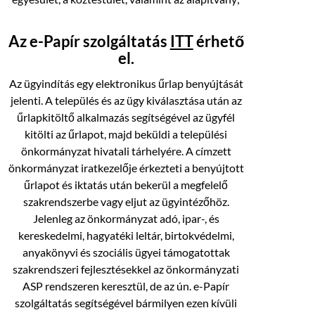
Az e-Papír szolgáltatás
ITT
érhető
el.
Az ügyindítás egy elektronikus űrlap benyújtását
jelenti. A település és az ügy kiválasztása után az
űrlapkitöltő alkalmazás segítségével az ügyfél
kitölti az űrlapot, majd beküldi a települési
önkormányzat hivatali tárhelyére. A címzett
önkormányzat iratkezelője érkezteti a benyújtott
űrlapot és iktatás után bekerül a megfelelő
szakrendszerbe vagy eljut az ügyintézőhöz.
Jelenleg az önkormányzat adó, ipar-, és
kereskedelmi, hagyatéki leltár, birtokvédelmi,
anyakönyvi és szociális ügyei támogatottak
szakrendszeri fejlesztésekkel az önkormányzati
ASP rendszeren keresztül, de az ún. e-Papír
szolgáltatás segítségével bármilyen ezen kívüli