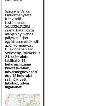
Szécsény Város
Önkormányzata
Képviselő-
testületének
56/2026.(V.28.)
számú határozata
alapján nyilvános
pályázat útján
együttesen értékesíti
az önkormányzat
tulajdonában álló
Szécsény, Rákóczi út
21. szám alatt
található, 11
helyrajzi számú
kivett lakóház,
udvarmegnevezésű
és a 12 helyrajzi
számú kivett
lakóház, udvar
ingatlanát.