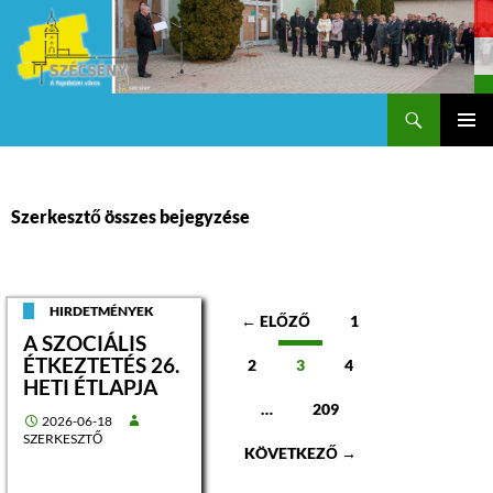
Keresés
Szécsény a fejedelmi Város
KILÉPÉS
Els
A
TARTALOMBA
me
Szerkesztő összes bejegyzése
Bejegyzések
HIRDETMÉNYEK
← ELŐZŐ
1
A SZOCIÁLIS
navigációja
ÉTKEZTETÉS 26.
2
3
4
HETI ÉTLAPJA
…
209
2026-06-18
SZERKESZTŐ
KÖVETKEZŐ →