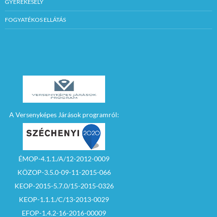
GYEREKESÉLY
zárt borítékban, a
Szécsényi Közös
Önkormányzati
FOGYATÉKOS ELLÁTÁS
Hivatal Jegyzőjénél
vagy
megbízottjánál kell
leadni.
(3170 Szécsény,
Rákóczi út 84.,
Városháza)
A borítékra a
következő szöveget
kell ráírni:
„PÁLYÁZAT–
SZÉCSÉNY,
A Versenyképes Járások programról:
RÁKÓCZI ÚT 21.”
12. Ajánlati kötöttség
minimális
időtartama: a
pályázat benyújtási
határidejét követő 60
ÉMOP-4.1.1./A/12-2012-0009
nap
KÖZOP-3.5.0-09-11-2015-066
13. A pályázatra
vonatkozó kérdések
KEOP-2015-5.7.0/15-2015-0326
feltevésének, az
esetleges további
KEOP-1.1.1./C/13-2013-0029
információszerzés
helye és ideje:
EFOP-1.4.2-16-2016-00009