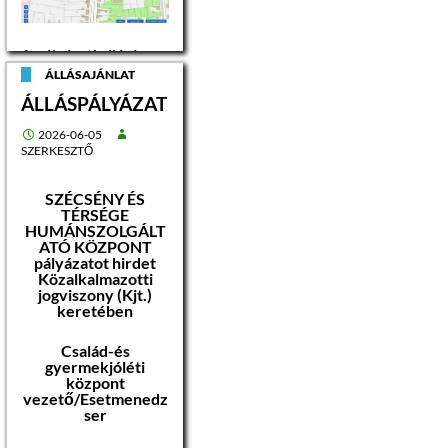
A pályázati eljárás
tárgya: címe:
ÁLLÁSAJÁNLAT
Szécsény, Rákóczi út
ÁLLÁSPÁLYÁZAT
21.
helyrajzi száma: 11
ingatlan területe: 530
2026-06-05
m 2
SZERKESZTŐ
rendeltetése:
lakóház, udvar
közműellátottsága:
SZÉCSÉNY ÉS
elektromos árammal,
TÉRSÉGE
ivóvízzel,
HUMÁNSZOLGÁLT
szennyvízzel,
ATÓ KÖZPONT
pályázatot hirdet
Közalkalmazotti
hírközléssel ellátott,
jogviszony (Kjt.)
gáz ellátás biztosított
keretében
Az ingatlant a
Család-és
Szécsény 12 hrsz-ú
gyermekjóléti
ingatlant illető
központ
átjárási
vezető/Esetmenedz
szolgalmi jog terheli.
ser
címe: Szécsény,
Rákóczi út 21/A.