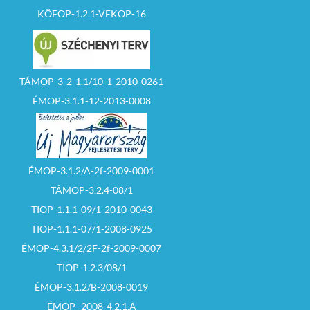
Előzetes telefonon
KÖFOP-1.2.1-VEKOP-16
történő egyeztetés
alapján a pályázat
benyújtására
megjelölt határidőt
megelőző munkanap
16 00 óráig. (Hanzel
Balázs telefonszám:
TÁMOP-3-2-1.1/10-1-2010-0261
32/370-199/227
ÉMOP-3.1.1-12-2013-0008
mellék)
14. Pályázat bontás:
2026. szeptember 17.
napja (csütörtök) 10
00 óra
15. A pályázat
eredményéről
ÉMOP-3.1.2/A-2f-2009-0001
történő értesítés: a
TÁMOP-3.2.4-08/1
bontást követő,
Képviselő testületi
TIOP-1.1.1-09/1-2010-0043
döntés
meghozatala után, 5
TIOP-1.1.1-07/1-2008-0925
munkanapon belül,
írásban történik.
ÉMOP-4.3.1/2/2F-2f-2009-0007
TIOP-1.2.3/08/1
MELLÉKLETEK
ÉMOP-3.1.2/B-2008-0019
ÉMOP–2008-4.2.1.A