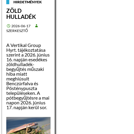
HIRDETMÉNYEK
ZÖLD
HULLADÉK
2026-06-17
SZERKESZTŐ
A Vertikal Group
Hyrt. tájékoztatása
szerint a 2026. június
16. napján esedékes
zöldhulladék-
begyűjtés műszaki
hiba miatt
meghiúsult
Benczúrfalva és
Pösténypuszta
településeken. A
pótbegyűjtésre a mai
napon 2026. június
17. napján kerül sor.