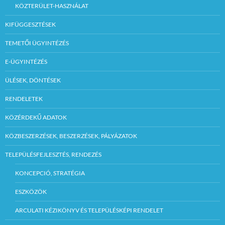
KÖZTERÜLET-HASZNÁLAT
kell megfizetni
Szécsény Város
Önkormányzata
KIFÜGGESZTÉSEK
K&amp;H
Bank-nál vezetett
TEMETŐI ÜGYINTÉZÉS
10404027-
00033372-
E-ÜGYINTÉZÉS
00000006 számú
fizetési számlájára.
ÜLÉSEK, DÖNTÉSEK
5. Az ingatlan
megtekintésének
RENDELETEK
időpontja: Előzetes
telefonon történő
KÖZÉRDEKŰ ADATOK
egyeztetés alapján a
pályázat
KÖZBESZERZÉSEK, BESZERZÉSEK, PÁLYÁZATOK
benyújtására
megjelölt határidőt
TELEPÜLÉSFEJLESZTÉS, RENDEZÉS
megelőző munkanap
16 00 óráig. (Hanzel
Balázs
KONCEPCIÓ, STRATÉGIA
telefonszám:32/370-
199/227 mellék)
ESZKÖZÖK
6. Pályázatot kiíró
szerv neve: Szécsényi
ARCULATI KÉZIKÖNYV ÉS TELEPÜLÉSKÉPI RENDELET
Közös
Önkormányzati