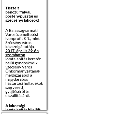
Tisztelt
benczúrfalvai,
pösténypusztai és
szécsényi lakosok!
A Balassagyarmati
Városüzemeltetési
Nonprofit Kft., mint
Szécsény város
közszolgáltatója,
2017. április 29-én
szombaton
lomtalanítás keretén
belül gondoskodik
Szécsény Város
Önkormányzatának
megbízásából a
nagydarabos
háztartási hulladékok
szervezett
gyűjtéséről és
elszállításáról.
A lakossági
lomtalanítás kijelölt
gyűjtőponton