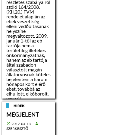
részletes szabályairól
környezetünk
szóló 164/2008.
megóvása
(XII.20.) FVM
érdekében csak a
rendelet alapján az
kijelölt helyen
ebek veszettség
helyezzék el a
elleni védőoltásának
lomokat.
helyszíne
megváltozott. 2009.
Felhívjuk szíves
január 1-től az eb
figyelmüket, hogy
tartója nem a
m
területileg illetékes
ás területre vagy a
meghirdetett
önkormányzatnak,
időponton kívül
hanem az eb tartója
lomot kihelyezni
által szabadon
tilos, azt nem áll
választott magán
módunkban
állatorvosnak köteles
elszállítani.
bejelenteni a három
hónapos kort elérő
ebet, továbbá az
A lerakási tilalom
elhullott, elkóborolt,
megsértése
vagy új
szabálysértési
tulajdonoshoz került
eljárást von maga
HÍREK
ebet.
után, helyszíni bírság
MEGJELENT
is kiszabható.
Szécsény:
2017-04-13
A felügyeleti
SZERKESZTŐ
szervek a
városban
a