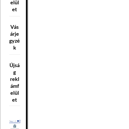
elül
et
Vás
árje
gyzé
k
Újsá
g
rekl
ámf
elül
et