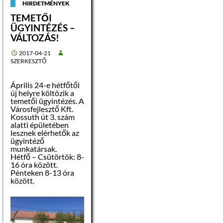
HIRDETMÉNYEK
történik.
TEMETŐI
ÜGYINTÉZÉS –
Gyűjtőpont és a
konténerek
VÁLTOZÁS!
kihelyezési
időpontja:
2017-04-21
SZERKESZTŐ
Április 29. Szombat
(8-16 óráig):
Április 24-e hétfőtől
új helyre költözik a
Borjúpást úton az
temetői ügyintézés. A
ÉMÁSZ telep
Városfejlesztő Kft.
mellett a patak
Kossuth út 3. szám
parton. A
alatti épületében
lomtalanítás
lesznek elérhetők az
időtartama alatt
ügyintéző
egy irányba lehet
munkatársak.
majd behajtani a
Hétfő – Csütörtök: 8-
Borjúpást útra a
16 óra között.
Haynald út felől,
Pénteken 8-13 óra
kérem figyeljék
között.
az erre
figyelmeztető
táblákat.
Pősténypusztán és