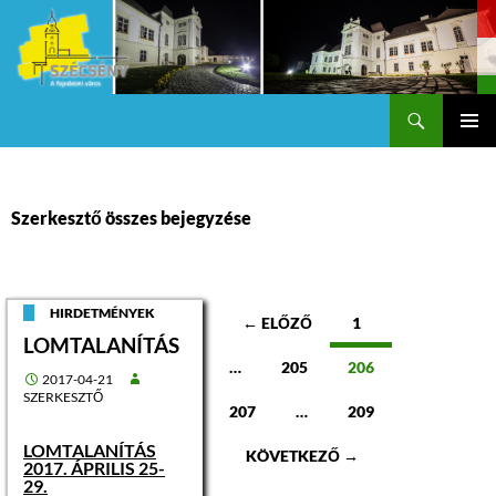
Keresés
Szécsény a fejedelmi Város
KILÉPÉS
Els
A
TARTALOMBA
me
Szerkesztő összes bejegyzése
Bejegyzések
HIRDETMÉNYEK
← ELŐZŐ
1
LOMTALANÍTÁS
navigációja
…
205
206
2017-04-21
SZERKESZTŐ
207
…
209
LOMTALANÍTÁS
KÖVETKEZŐ →
2017. ÁPRILIS 25-
29.