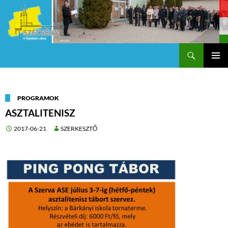
Keresés
Szécsény a fejedelmi Város
KILÉPÉS
Els
A
TARTALOMBA
me
PROGRAMOK
ASZTALITENISZ
2017-06-21
SZERKESZTŐ