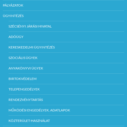
PÁLYÁZATOK
ÜGYINTÉZÉS
SZÉCSÉNYI JÁRÁSI HIVATAL
ADÓÜGY
KERESKEDELMI ÜGYINTÉZÉS
SZOCIÁLIS ÜGYEK
ANYAKÖNYVI ÜGYEK
BIRTOKVÉDELEM
TELEPENGEDÉLYEK
RENDEZVÉNYTARTÁS
MŰKÖDÉSI ENGEDÉLYEK, ADATLAPOK
KÖZTERÜLET-HASZNÁLAT