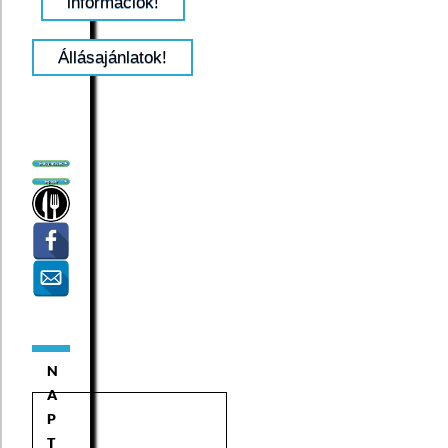
információk!
Állásajánlatok!
N
A
P
T