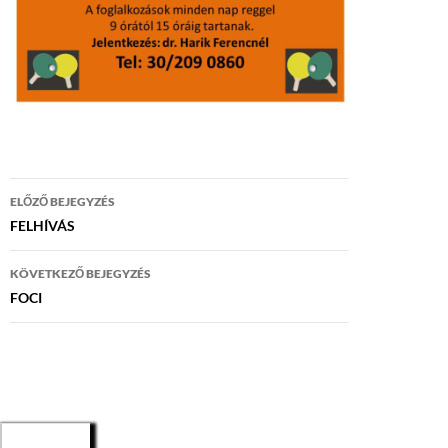
Bejegyzés
ELŐZŐ BEJEGYZÉS
navigáció
FELHÍVÁS
KÖVETKEZŐ BEJEGYZÉS
FOCI