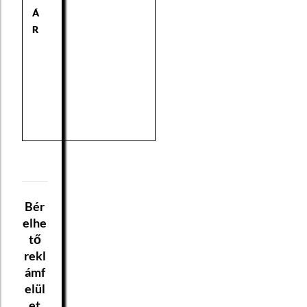
Á
R
Bér
elhe
tő
rekl
ámf
elül
et