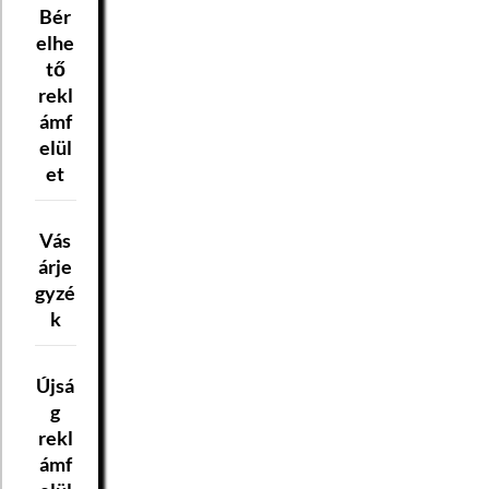
Bér
elhe
tő
rekl
ámf
elül
et
Vás
árje
gyzé
k
Újsá
g
rekl
ámf