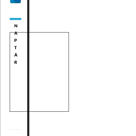
N
A
P
T
Á
R