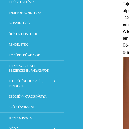
KIFÜGGESZTÉSEK
Táj
alp
TEMETŐI ÜGYINTÉZÉS
-12
E-ÜGYINTÉZÉS
eme
A f
ÜLÉSEK, DÖNTÉSEK
leh
06
RENDELETEK
e-
KÖZÉRDEKŰ ADATOK
KÖZBESZERZÉSEK,
BESZERZÉSEK, PÁLYÁZATOK
TELEPÜLÉSFEJLESZTÉS,
RENDEZÉS
SZÉCSÉNY VÁROSKÁRTYA
SZÉCSÉNYINVEST
TÖMLÖCBÁSTYA
MÉDIA