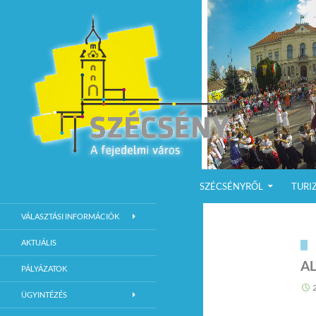
KILÉPÉS A TARTALOMBA
Keresés
Szécsény a fejedelmi Város
SZÉCSÉNYRŐL
TURI
Szécsény Város Hivatalos Weboldala
VÁLASZTÁSI INFORMÁCIÓK
AKTUÁLIS
A
PÁLYÁZATOK
ÜGYINTÉZÉS