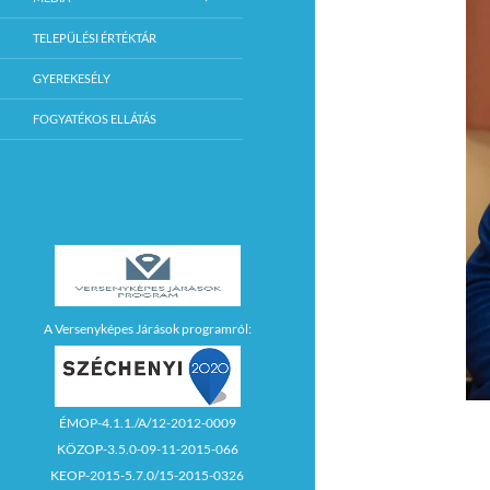
TELEPÜLÉSI ÉRTÉKTÁR
GYEREKESÉLY
FOGYATÉKOS ELLÁTÁS
A Versenyképes Járások programról:
ÉMOP-4.1.1./A/12-2012-0009
KÖZOP-3.5.0-09-11-2015-066
KEOP-2015-5.7.0/15-2015-0326