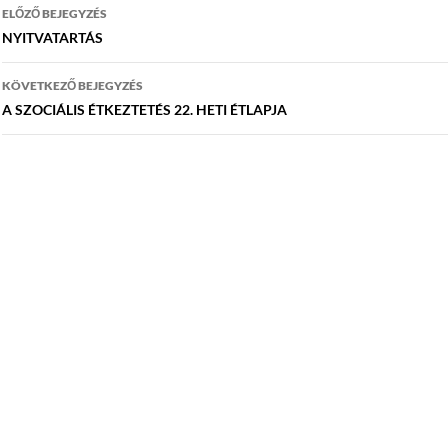
Bejegyzés
ELŐZŐ BEJEGYZÉS
navigáció
NYITVATARTÁS
KÖVETKEZŐ BEJEGYZÉS
A SZOCIÁLIS ÉTKEZTETÉS 22. HETI ÉTLAPJA