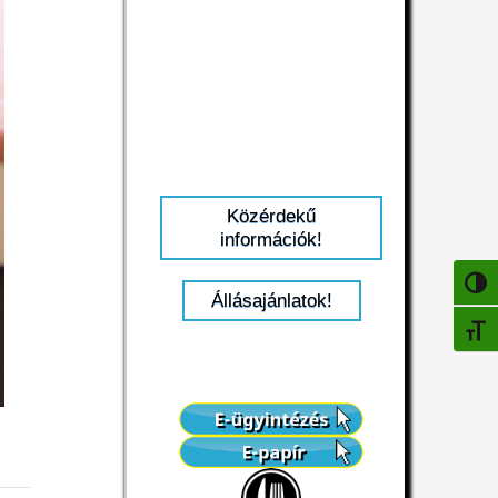
Közérdekű
információk!
NAGY
Állásajánlatok!
BETŰ