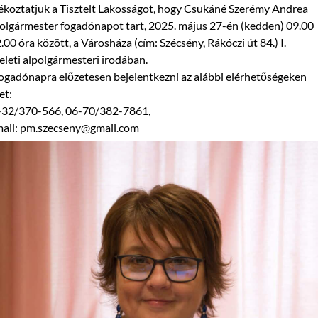
ékoztatjuk a Tisztelt Lakosságot, hogy Csukáné Szerémy Andrea
olgármester fogadónapot tart, 2025. május 27-én (kedden) 09.00
.00 óra között, a Városháza (cím: Szécsény, Rákóczi út 84.) I.
leti alpolgármesteri irodában.
ogadónapra előzetesen bejelentkezni az alábbi elérhetőségeken
et:
-32/370-566, 06-70/382-7861,
mail: pm.szecseny@gmail.com