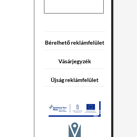
Bérelhető reklámfelület
Vásárjegyzék
Újság reklámfelület