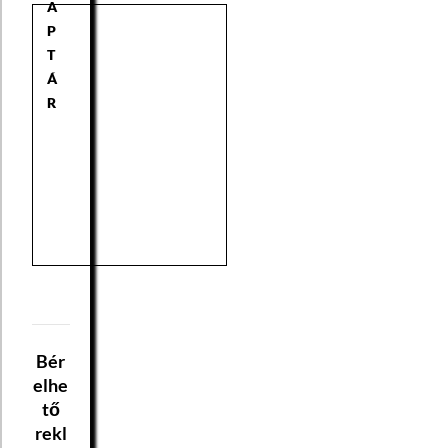
A
P
T
Á
R
Bér
elhe
tő
rekl