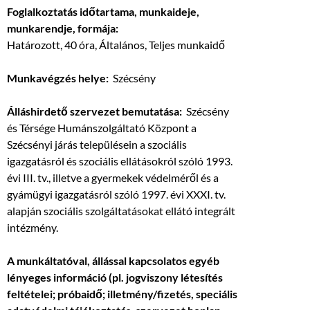
Foglalkoztatás időtartama, munkaideje,
munkarendje, formája:
Határozott, 40 óra, Általános, Teljes munkaidő
Munkavégzés helye:
Szécsény
Álláshirdető szervezet bemutatása:
Szécsény
és Térsége Humánszolgáltató Központ a
Szécsényi járás településein a szociális
igazgatásról és szociális ellátásokról szóló 1993.
évi III. tv., illetve a gyermekek védelméről és a
gyámügyi igazgatásról szóló 1997. évi XXXI. tv.
alapján szociális szolgáltatásokat ellátó integrált
intézmény.
A munkáltatóval, állással kapcsolatos egyéb
lényeges információ (pl. jogviszony létesítés
feltételei; próbaidő; illetmény/fizetés, speciális