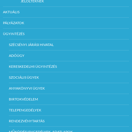
JELÖLTEKNEK
AKTUÁLIS
PÁLYÁZATOK
ÜGYINTÉZÉS
SZÉCSÉNYI JÁRÁSI HIVATAL
ADÓÜGY
KERESKEDELMI ÜGYINTÉZÉS
SZOCIÁLIS ÜGYEK
ANYAKÖNYVI ÜGYEK
BIRTOKVÉDELEM
TELEPENGEDÉLYEK
RENDEZVÉNYTARTÁS
MŰKÖDÉSI ENGEDÉLYEK, ADATLAPOK