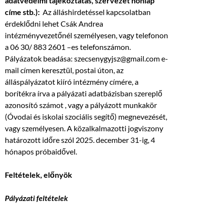
adatvédelmi tájékoztatás, szervezet honlap
címe stb.):
Az álláshirdetéssel kapcsolatban
érdeklődni lehet Csák Andrea
intézményvezetőnél személyesen, vagy telefonon
a 06 30/ 883 2601 –es telefonszámon.
Pályázatok beadása: szecsenygyjsz@gmail.com e-
mail címen keresztül, postai úton, az
álláspályázatot kiíró intézmény címére, a
borítékra írva a pályázati adatbázisban szereplő
azonosító számot , vagy a pályázott munkakör
(Óvodai és iskolai szociális segítő) megnevezését,
vagy személyesen. A közalkalmazotti jogviszony
határozott időre szól 2025. december 31-ig, 4
hónapos próbaidővel.
Feltételek, előnyök
Pályázati feltételek