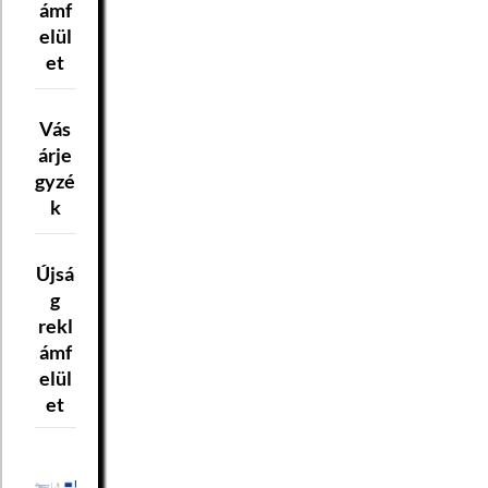
ámf
elül
et
Vás
árje
gyzé
k
Újsá
g
rekl
ámf
elül
et