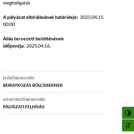
meghallgatás
A pályázat elbírálásának határideje:
2025.04.15.
00:00
Állás tervezett betöltésének
időpontja:
2025.04.16.
Bejegyzés
ELŐZŐ BEJEGYZÉS
navigáció
BEIRATKOZÁS BÖLCSISEKNEK
KÖVETKEZŐ BEJEGYZÉS
PÁLYÁZATI FELHÍVÁS
NAGY
BETŰ