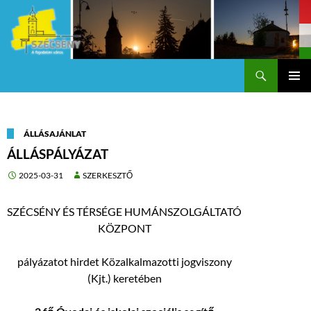
Keresés
Szécsény a fejedelmi Város
KILÉPÉS
Els
A
TARTALOMBA
me
ÁLLÁSAJÁNLAT
ÁLLÁSPÁLYÁZAT
2025-03-31
SZERKESZTŐ
SZÉCSÉNY ÉS TÉRSÉGE HUMÁNSZOLGÁLTATÓ
KÖZPONT
pályázatot hirdet Közalkalmazotti jogviszony
(Kjt.) keretében