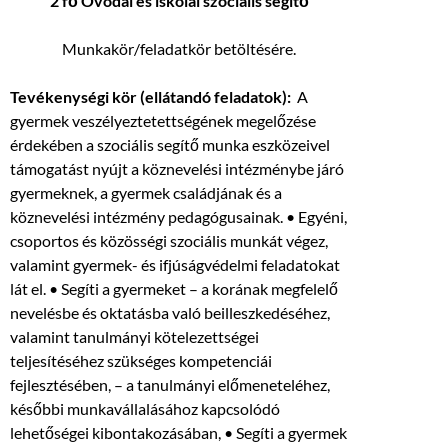
2 fő Óvodai és iskolai szociális segítő
Munkakör/feladatkör betöltésére.
Tevékenységi kör (ellátandó feladatok):
A
gyermek veszélyeztetettségének megelőzése
érdekében a szociális segítő munka eszközeivel
támogatást nyújt a köznevelési intézménybe járó
gyermeknek, a gyermek családjának és a
köznevelési intézmény pedagógusainak. • Egyéni,
csoportos és közösségi szociális munkát végez,
valamint gyermek- és ifjúságvédelmi feladatokat
lát el. • Segíti a gyermeket – a korának megfelelő
nevelésbe és oktatásba való beilleszkedéséhez,
valamint tanulmányi kötelezettségei
teljesítéséhez szükséges kompetenciái
fejlesztésében, – a tanulmányi előmeneteléhez,
későbbi munkavállalásához kapcsolódó
lehetőségei kibontakozásában, • Segíti a gyermek