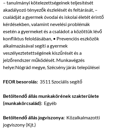
– tanulmányi kötelezettségeinek teljesítését
akadályozó tényezők észlelését és feltárását, –
családját a gyermek óvodai és iskolai életét érintő
kérdésekben, valamint nevelési problémák
esetén a gyermeket és a családot a közöttük lévő
konfliktus feloldásában, • Prevenciós eszközök
alkalmazásával segíti a gyermek
veszélyeztetettségének kiszűrését és a
jelzőrendszer működését. Munkavégzés
helye:Nógrád megye, Szécsény járás települései
FEOR besorolás:
3511 Szociális segítő
Betöltendő állás munkakörének szakterülete
(munkakörcsalád):
Egyéb
Betöltendő állás jogviszonya:
Közalkalmazotti
jogviszony (Kjt.)