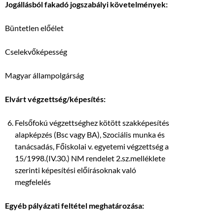
Jogállásból fakadó jogszabályi követelmények:
Büntetlen előélet
Cselekvőképesség
Magyar állampolgárság
Elvárt végzettség/képesítés:
Felsőfokú végzettséghez kötött szakképesítés
alapképzés (Bsc vagy BA), Szociális munka és
tanácsadás, Főiskolai v. egyetemi végzettség a
15/1998.(IV.30.) NM rendelet 2.sz.melléklete
szerinti képesítési előírásoknak való
megfelelés
Egyéb pályázati feltétel meghatározása: