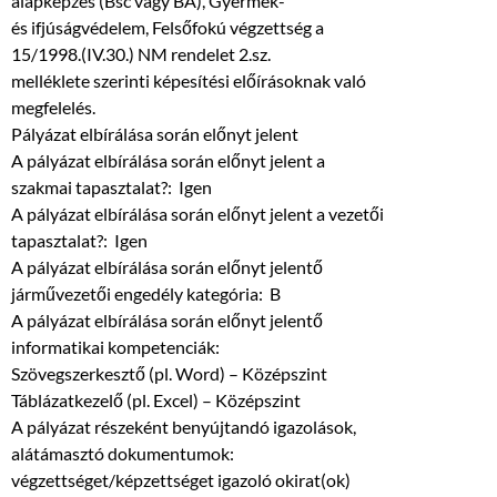
alapképzés (Bsc vagy BA), Gyermek-
és ifjúságvédelem, Felsőfokú végzettség a
15/1998.(IV.30.) NM rendelet 2.sz.
melléklete szerinti képesítési előírásoknak való
megfelelés.
Pályázat elbírálása során előnyt jelent
A pályázat elbírálása során előnyt jelent a
szakmai tapasztalat?: Igen
A pályázat elbírálása során előnyt jelent a vezetői
tapasztalat?: Igen
A pályázat elbírálása során előnyt jelentő
járművezetői engedély kategória: B
A pályázat elbírálása során előnyt jelentő
informatikai kompetenciák:
Szövegszerkesztő (pl. Word) – Középszint
Táblázatkezelő (pl. Excel) – Középszint
A pályázat részeként benyújtandó igazolások,
alátámasztó dokumentumok:
végzettséget/képzettséget igazoló okirat(ok)