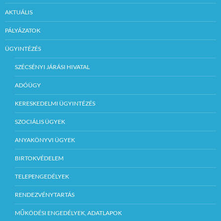
AKTUÁLIS
PÁLYÁZATOK
ÜGYINTÉZÉS
SZÉCSÉNYI JÁRÁSI HIVATAL
ADÓÜGY
KERESKEDELMI ÜGYINTÉZÉS
SZOCIÁLIS ÜGYEK
ANYAKÖNYVI ÜGYEK
BIRTOKVÉDELEM
TELEPENGEDÉLYEK
RENDEZVÉNYTARTÁS
MŰKÖDÉSI ENGEDÉLYEK, ADATLAPOK