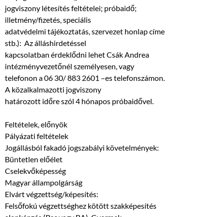
jogviszony létesítés feltételei; próbaidő;
illetmény/fizetés, speciális
adatvédelmi tájékoztatás, szervezet honlap címe
stb.): Az álláshirdetéssel
kapcsolatban érdeklődni lehet Csák Andrea
intézményvezetőnél személyesen, vagy
telefonon a 06 30/ 883 2601 –es telefonszámon.
A közalkalmazotti jogviszony
határozott időre szól 4 hónapos próbaidővel.
Feltételek, előnyök
Pályázati feltételek
Jogállásból fakadó jogszabályi követelmények:
Büntetlen előélet
Cselekvőképesség
Magyar állampolgárság
Elvárt végzettség/képesítés:
Felsőfokú végzettséghez kötött szakképesítés