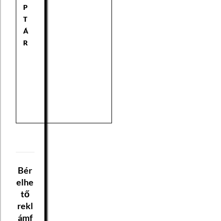
P
T
Á
R
Bér
elhe
tő
rekl
ámf