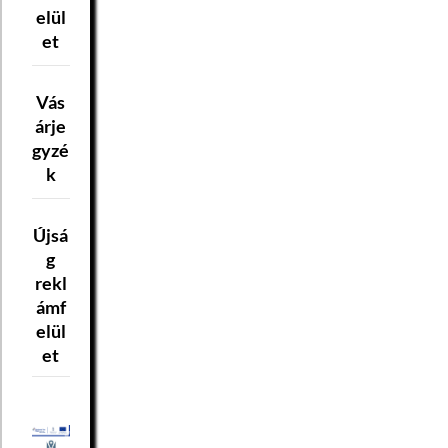
elül
et
Vás
árje
gyzé
k
Újsá
g
rekl
ámf
elül
et