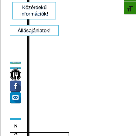
Közérdekű
BETŰ
információk!
Állásajánlatok!
N
A