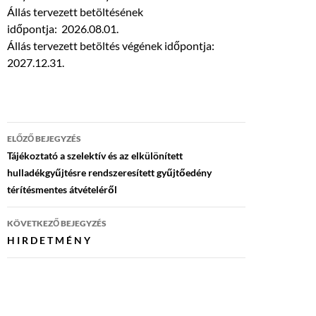
Állás tervezett betöltésének
időpontja: 2026.08.01.
Állás tervezett betöltés végének időpontja:
2027.12.31.
Bejegyzés
ELŐZŐ BEJEGYZÉS
navigáció
Tájékoztató a szelektív és az elkülönített
hulladékgyűjtésre rendszeresített gyűjtőedény
térítésmentes átvételéről
KÖVETKEZŐ BEJEGYZÉS
H I R D E T M É N Y