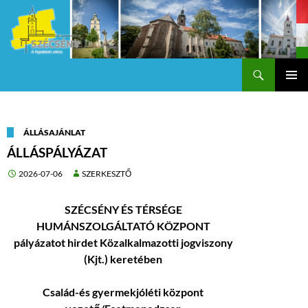
Keresés
Szécsény a fejedelmi Város
KILÉPÉS
Els
A
TARTALOMBA
me
ÁLLÁSAJÁNLAT
ÁLLÁSPÁLYÁZAT
2026-07-06
SZERKESZTŐ
SZÉCSÉNY ÉS TÉRSÉGE
HUMÁNSZOLGÁLTATÓ KÖZPONT
pályázatot hirdet Közalkalmazotti jogviszony
(Kjt.) keretében
Család-és gyermekjóléti központ