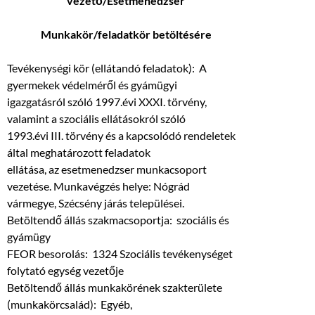
vezető/Esetmenedzser
Munkakör/feladatkör betöltésére
Tevékenységi kör (ellátandó feladatok): A
gyermekek védelméről és gyámügyi
igazgatásról szóló 1997.évi XXXI. törvény,
valamint a szociális ellátásokról szóló
1993.évi III. törvény és a kapcsolódó rendeletek
által meghatározott feladatok
ellátása, az esetmenedzser munkacsoport
vezetése. Munkavégzés helye: Nógrád
vármegye, Szécsény járás települései.
Betöltendő állás szakmacsoportja: szociális és
gyámügy
FEOR besorolás: 1324 Szociális tevékenységet
folytató egység vezetője
Betöltendő állás munkakörének szakterülete
(munkakörcsalád): Egyéb,