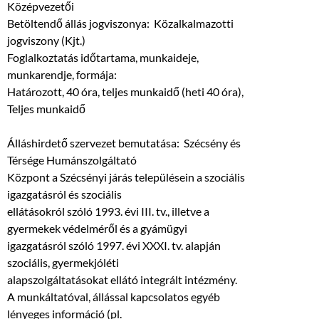
Középvezetői
Betöltendő állás jogviszonya: Közalkalmazotti
jogviszony (Kjt.)
Foglalkoztatás időtartama, munkaideje,
munkarendje, formája:
Határozott, 40 óra, teljes munkaidő (heti 40 óra),
Teljes munkaidő
Álláshirdető szervezet bemutatása: Szécsény és
Térsége Humánszolgáltató
Központ a Szécsényi járás településein a szociális
igazgatásról és szociális
ellátásokról szóló 1993. évi III. tv., illetve a
gyermekek védelméről és a gyámügyi
igazgatásról szóló 1997. évi XXXI. tv. alapján
szociális, gyermekjóléti
alapszolgáltatásokat ellátó integrált intézmény.
A munkáltatóval, állással kapcsolatos egyéb
lényeges információ (pl.