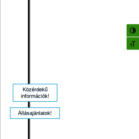
NAGY
BETŰ
Közérdekű
információk!
Állásajánlatok!