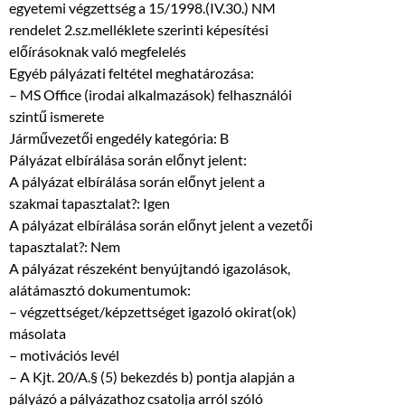
egyetemi végzettség a 15/1998.(IV.30.) NM
rendelet 2.sz.melléklete szerinti képesítési
előírásoknak való megfelelés
Egyéb pályázati feltétel meghatározása:
– MS Office (irodai alkalmazások) felhasználói
szintű ismerete
Járművezetői engedély kategória: B
Pályázat elbírálása során előnyt jelent:
A pályázat elbírálása során előnyt jelent a
szakmai tapasztalat?: Igen
A pályázat elbírálása során előnyt jelent a vezetői
tapasztalat?: Nem
A pályázat részeként benyújtandó igazolások,
alátámasztó dokumentumok:
– végzettséget/képzettséget igazoló okirat(ok)
másolata
– motivációs levél
– A Kjt. 20/A.§ (5) bekezdés b) pontja alapján a
pályázó a pályázathoz csatolja arról szóló