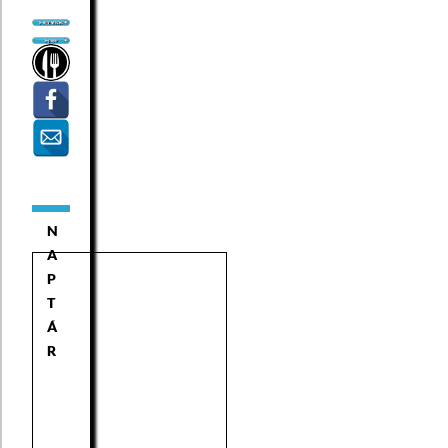
N
A
P
T
Á
R