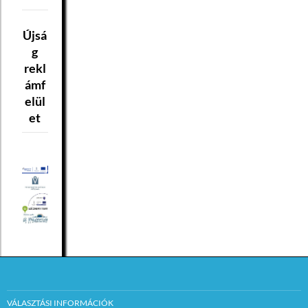
Újsá
g
rekl
ámf
elül
et
VÁLASZTÁSI INFORMÁCIÓK