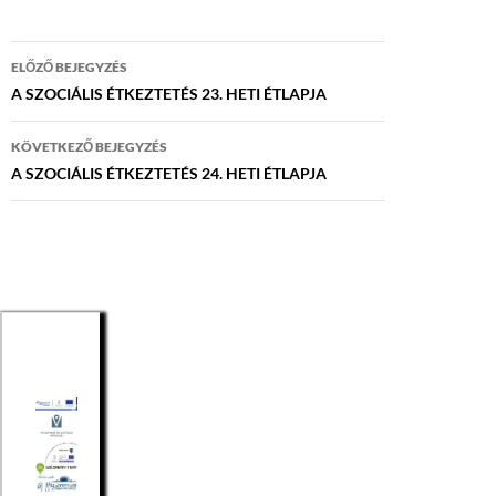
Bejegyzés
ELŐZŐ BEJEGYZÉS
navigáció
A SZOCIÁLIS ÉTKEZTETÉS 23. HETI ÉTLAPJA
KÖVETKEZŐ BEJEGYZÉS
A SZOCIÁLIS ÉTKEZTETÉS 24. HETI ÉTLAPJA