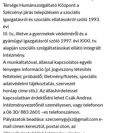
Térsége Humánszolgáltató Központ a
Szécsényi járás településein a szociális
igazgatásról és szociális ellátásokról szóló 1993.
évi
III. tv., illetve a gyermekek védelméről és a
gyámügyi igazgatásról szóló 1997. évi XXXI. tv.
alapján szociális szolgáltatásokat ellátó integrált
intézmény.
A munkáltatóval, állással kapcsolatos egyéb
lényeges információ (pl. jogviszony létesítés
feltételei; próbaidő; illetmény/fizetés, speciális
adatvédelmi tájékoztatás, szervezet
honlap címe stb.): Az álláshirdetéssel
kapcsolatban érdeklődni lehet Csák Andrea
intézményvezetőnél személyesen, vagy telefonon
a 06 30/ 883 2601 –es telefonszámon.
Pályázatok beadása: szecsenygyjsz@gmail.com e-
mail címen keresztül, postai úton, az