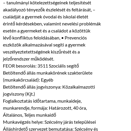
– tanulmányi kötelezettségeinek teljesítését
akadályozó tényezők észlelését és feltárását, –
családját a gyermek óvodai és iskolai életét
érintő kérdésekben, valamint nevelési problémák
esetén a gyermeket és a családot a közöttük
lévő konfliktus feloldásában, • Prevenciós
eszközök alkalmazásával segíti a gyermek
veszélyeztetettségének kiszűrését és a
jelzőrendszer működését.
FEOR besorolás: 3511 Szociális segítő
Betöltendő állás munkakörének szakterülete
(munkakörcsalád): Egyéb
Betöltendő állás jogviszonya: Közalkalmazotti
jogviszony (Kjt.)
Foglalkoztatás időtartama, munkaideje,
munkarendje, formája: Határozott, 40 óra,
Általános, Teljes munkaidő
Munkavégzés helye: Szécsény járás települései
Álláshirdető szervezet bemutatása: Szécsény és