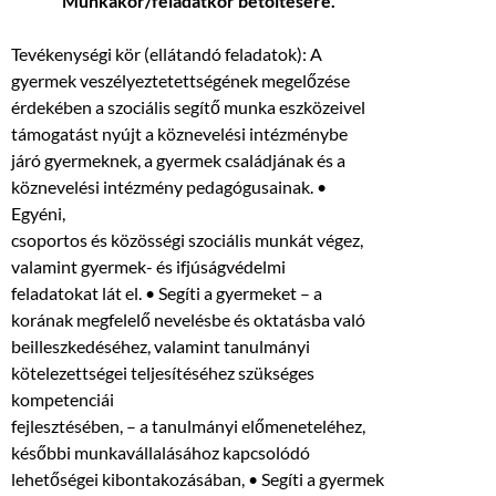
Munkakör/feladatkör betöltésére.
Tevékenységi kör (ellátandó feladatok): A
gyermek veszélyeztetettségének megelőzése
érdekében a szociális segítő munka eszközeivel
támogatást nyújt a köznevelési intézménybe
járó gyermeknek, a gyermek családjának és a
köznevelési intézmény pedagógusainak. •
Egyéni,
csoportos és közösségi szociális munkát végez,
valamint gyermek- és ifjúságvédelmi
feladatokat lát el. • Segíti a gyermeket – a
korának megfelelő nevelésbe és oktatásba való
beilleszkedéséhez, valamint tanulmányi
kötelezettségei teljesítéséhez szükséges
kompetenciái
fejlesztésében, – a tanulmányi előmeneteléhez,
későbbi munkavállalásához kapcsolódó
lehetőségei kibontakozásában, • Segíti a gyermek