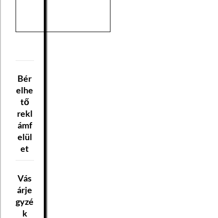
Bér
elhe
tő
rekl
ámf
elül
et
Vás
árje
gyzé
k