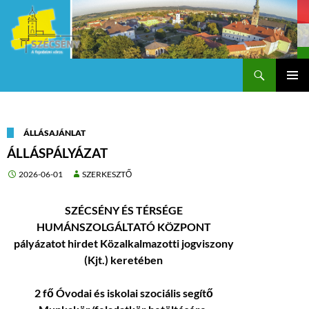
Keresés
Szécsény a fejedelmi Város
KILÉPÉS
Els
A
TARTALOMBA
me
ÁLLÁSAJÁNLAT
ÁLLÁSPÁLYÁZAT
2026-06-01
SZERKESZTŐ
SZÉCSÉNY ÉS TÉRSÉGE
HUMÁNSZOLGÁLTATÓ KÖZPONT
pályázatot hirdet Közalkalmazotti jogviszony
(Kjt.) keretében
2 fő Óvodai és iskolai szociális segítő