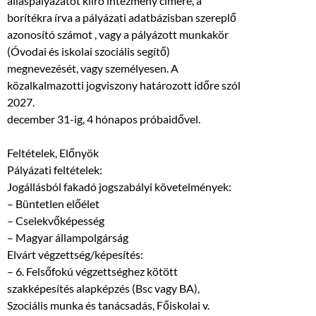
álláspályázatot kiíró intézmény címére, a
borítékra írva a pályázati adatbázisban szereplő
azonosító számot , vagy a pályázott munkakör
(Óvodai és iskolai szociális segítő)
megnevezését, vagy személyesen. A
közalkalmazotti jogviszony határozott időre szól
2027.
december 31-ig, 4 hónapos próbaidővel.
Feltételek, Előnyök
Pályázati feltételek:
Jogállásból fakadó jogszabályi követelmények:
– Büntetlen előélet
– Cselekvőképesség
– Magyar állampolgárság
Elvárt végzettség/képesítés:
– 6. Felsőfokú végzettséghez kötött
szakképesítés alapképzés (Bsc vagy BA),
Szociális munka és tanácsadás, Főiskolai v.