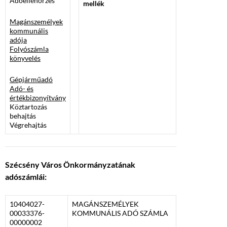
Adóellenőrzés
mellék
Magánszemélyek
kommunális
adója
Folyószámla
könyvelés
Gépjárműadó
Adó- és
értékbizonyítvány
Köztartozás
behajtás
Végrehajtás
Szécsény Város Önkormányzatának
adószámlái:
10404027-
MAGÁNSZEMÉLYEK
00033376-
KOMMUNÁLIS ADÓ SZÁMLA
00000002