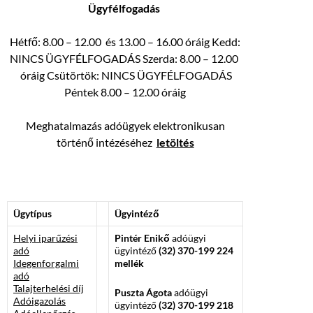
Ügyfélfogadás
Hétfő: 8.00 – 12.00 és 13.00 – 16.00 óráig Kedd:
NINCS ÜGYFÉLFOGADÁS Szerda: 8.00 – 12.00
óráig Csütörtök: NINCS ÜGYFÉLFOGADÁS
Péntek 8.00 – 12.00 óráig
Meghatalmazás adóügyek elektronikusan
történő intézéséhez
letöltés
Ügytípus
Ügyintéző
Helyi iparűzési
Pintér Enikő
adóügyi
adó
ügyintéző
(32) 370-199 224
Idegenforgalmi
mellék
adó
Talajterhelési díj
Puszta Ágota
adóügyi
Adóigazolás
ügyintéző
(32) 370-199 218