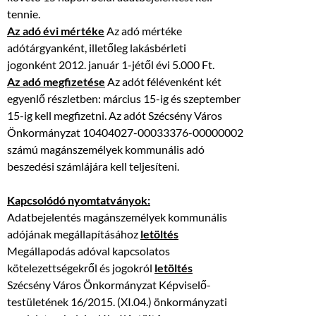
tennie.
Az adó évi mértéke
Az adó mértéke
adótárgyanként, illetőleg lakásbérleti
jogonként 2012. január 1-jétől évi 5.000 Ft.
Az adó megfizetése
Az adót félévenként két
egyenlő részletben: március 15-ig és szeptember
15-ig kell megfizetni. Az adót Szécsény Város
Önkormányzat 10404027-00033376-00000002
számú magánszemélyek kommunális adó
beszedési számlájára kell teljesíteni.
Kapcsolódó nyomtatványok:
Adatbejelentés magánszemélyek kommunális
adójának megállapításához
letöltés
Megállapodás adóval kapcsolatos
kötelezettségekről és jogokról
letöltés
Szécsény Város Önkormányzat Képviselő-
testületének 16/2015. (XI.04.) önkormányzati