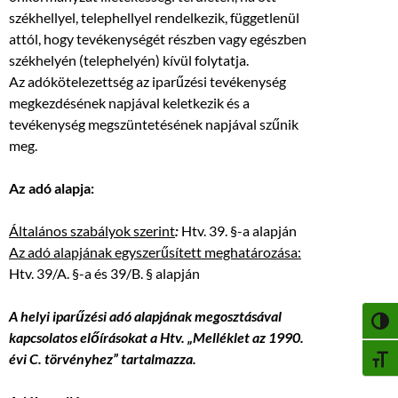
székhellyel, telephellyel rendelkezik, függetlenül
attól, hogy tevékenységét részben vagy egészben
székhelyén (telephelyén) kívül folytatja.
Az adókötelezettség az iparűzési tevékenység
megkezdésének napjával keletkezik és a
tevékenység megszüntetésének napjával szűnik
meg.
Az adó alapja:
Általános szabályok szerint
:
Htv. 39. §-a alapján
Az adó alapjának egyszerűsített meghatározása:
Htv. 39/A. §-a és 39/B. § alapján
A helyi iparűzési adó alapjának megosztásával
NAGY
kapcsolatos előírásokat a Htv. „Melléklet az 1990.
évi C. törvényhez” tartalmazza.
BETŰ