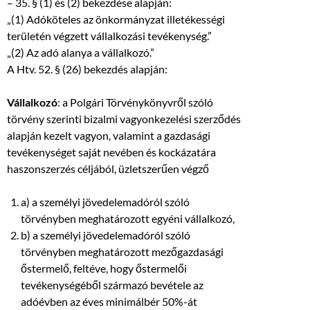
– 35. § (1) és (2) bekezdése alapján:
„(1) Adóköteles az önkormányzat illetékességi
területén végzett vállalkozási tevékenység.”
„(2) Az adó alanya a vállalkozó.”
A Htv. 52. § (26) bekezdés alapján:
Vállalkozó
: a Polgári Törvénykönyvről szóló
törvény szerinti bizalmi vagyonkezelési szerződés
alapján kezelt vagyon, valamint a gazdasági
tevékenységet saját nevében és kockázatára
haszonszerzés céljából, üzletszerűen végző
a) a személyi jövedelemadóról szóló
törvényben meghatározott egyéni vállalkozó,
b) a személyi jövedelemadóról szóló
törvényben meghatározott mezőgazdasági
őstermelő, feltéve, hogy őstermelői
tevékenységéből származó bevétele az
adóévben az éves minimálbér 50%-át