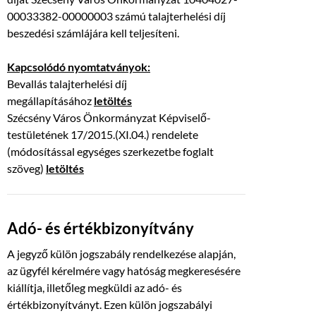
00033382-00000003 számú talajterhelési díj
beszedési számlájára kell teljesíteni.
Kapcsolódó nyomtatványok:
Bevallás talajterhelési díj
megállapításához
letöltés
Szécsény Város Önkormányzat Képviselő-
testületének 17/2015.(XI.04.) rendelete
(módosítással egységes szerkezetbe foglalt
szöveg)
letöltés
Adó- és értékbizonyítvány
A jegyző külön jogszabály rendelkezése alapján,
az ügyfél kérelmére vagy hatóság megkeresésére
kiállítja, illetőleg megküldi az adó- és
értékbizonyítványt. Ezen külön jogszabályi