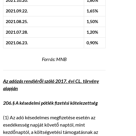
2021.10.20.
1,80%
2021.09.22.
1,65%
2021.08.25.
1,50%
2021.07.28.
1,20%
2021.06.23.
0,90%
Forrás: MNB
Az adózás rendjéről szóló 2017. évi CL. törvény
alapján
206.§ A késedelmi pótlék fizetési kötelezettség
(1) Az adó késedelmes megfizetése esetén az
esedékesség napját követő naptól, mint
kezdőnaptól, a költségvetési támogatásnak az