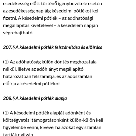
esedékesség előtt történő igénybevétele esetén
az esedékesség napjáig késedelmi pótlékot kell
fizetni. A késedelmi pótlék – az adóhatósági
megállapítás kivételével – a késedelem napján
végrehajtható.
207.§ A késedelmi pótlék felszámítása és előírása
(1) Az adóhatóság külön döntés meghozatala
nélkül, illetve az adóhiányt megállapító
határozatban felszámítja, és az adószámlán
előírja a késedelmi pótlékot.
208.§ A késedelmi pótlék alapja
(1) A késedelmi pótlék alapját adónként és
költségvetési támogatásonként külön-külön kell
figyelembe venni, kivéve, ha azokat egy számlán
tartják nyilván.