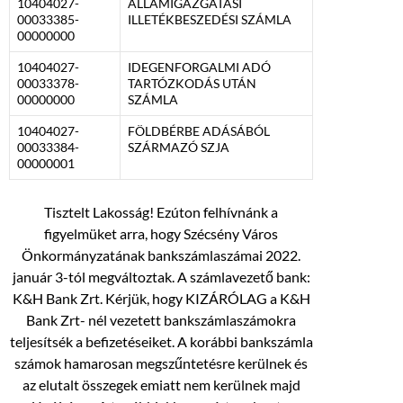
10404027-
ÁLLAMIGAZGATÁSI
00033385-
ILLETÉKBESZEDÉSI SZÁMLA
00000000
10404027-
IDEGENFORGALMI ADÓ
00033378-
TARTÓZKODÁS UTÁN
00000000
SZÁMLA
10404027-
FÖLDBÉRBE ADÁSÁBÓL
00033384-
SZÁRMAZÓ SZJA
00000001
Tisztelt Lakosság! Ezúton felhívnánk a
figyelmüket arra, hogy Szécsény Város
Önkormányzatának bankszámlaszámai 2022.
január 3-tól megváltoztak. A számlavezető bank:
K&H Bank Zrt. Kérjük, hogy KIZÁRÓLAG a K&H
Bank Zrt- nél vezetett bankszámlaszámokra
teljesítsék a befizetéseiket. A korábbi bankszámla
számok hamarosan megszűntetésre kerülnek és
az elutalt összegek emiatt nem kerülnek majd