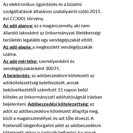
Az elektronikus ügyintézés és a bizalmi
szolgáltatások általános szabályairól szóló 2015.
évi CCXXII. törvény,
Az adó alanya:
az a magánszemély, aki nem
állandó lakosként az önkormányzat illetékességi
területén legalább egy vendégéjszakát eltölt.
Az adó alapja:
a megkezdett vendégéjszakák
száma.
Az adó mértéke:
személyenként és
vendégéjszakánként 300 Ft.
A bejelentés:
az adóbeszedésre kötelezett az
adókötelezettség keletkezését, annak
bekövetkeztétől számított 15 napon belül
köteles az önkormányzati adóhatóságnál írásban
bejelenteni.
Adóbeszedési kötelezettség:
az
adót az adóbeszedésre kötelezett állapítja meg,
közli a magánszeméllyel, és azt tőle átveszi. A
fizetendő idegenforgalmi adót az adóbeszedésre
kötelezett akkor is tartozik befizetni, ha annak