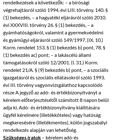
rendelkezések a következők: – a bírósági
végrehajtásról szóló 1994. évi LIII. törvény. 140. §
(1) bekezdés, – a hagyatéki eljárásról szóló 2010.
évi XXXVIII. törvény 26. § (1) bekezdés, – a
gyámhatóságokról, valamint a gyermekvédelmi
és gyámügyi eljárásról szóló 149/1997. (IX. 10.)
Korm. rendelet 153. § (1) bekezdés b) pont, 78. §
(1) bekezdés ac) pont; – a lakáscélú állami
támogatásokról szóló 12/2001. (I. 31.) Korm.
rendelet 21/A. § (9) bekezdés b) pont, – a szociális
igazgatásról és szociális ellátásokról szóló 1993.
évi III. törvény vagyonvizsgálathoz kapcsolódó
része A jegyző az adó- és értékbizonyítványt a
kérelem előterjesztésétől számított 8 napon belül
adja ki. Adó- és értékbizonyítvány kiállítására
ügyfél kérelmére (illetékköteles) vagy hatóság
megkeresésére (illetékmentes), külön jogszabályi
rendelkezés alapján van lehetőség.
Szükséges iratok
– kérelem adó-és