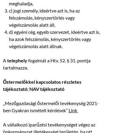
meghaladja,
c) jogi személy, ideértve azt is, ha az
felszámolás, kényszertörlés vagy
végelszámolás alatt áll,
d) egyéni cég, egyéb szervezet, ideértve azt is,
ha azok felszámolás, kényszertörlés vagy
végelszámolás alatt állnak.
A
telephely
fogalmát a Htv. 52. § 31. pontja
tartalmazza.
Őstermelőkkel kapcsolatos részletes
tájékoztató: NAV tájékoztató
„Mezőgazdasági őstermelői tevékenység 2021-
ben Gyakran ismételt kérdések”
Link
A vállalkozó iparűzési tevékenységet végez az
önkormányzat illetékességi területén, ha ott