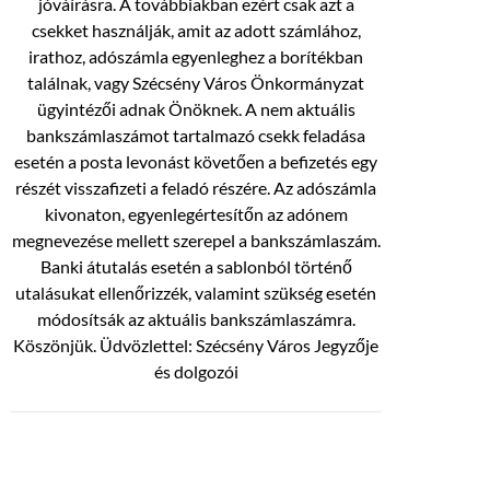
jóváírásra. A továbbiakban ezért csak azt a
csekket használják, amit az adott számlához,
irathoz, adószámla egyenleghez a borítékban
találnak, vagy Szécsény Város Önkormányzat
ügyintézői adnak Önöknek. A nem aktuális
bankszámlaszámot tartalmazó csekk feladása
esetén a posta levonást követően a befizetés egy
részét visszafizeti a feladó részére. Az adószámla
kivonaton, egyenlegértesítőn az adónem
megnevezése mellett szerepel a bankszámlaszám.
Banki átutalás esetén a sablonból történő
utalásukat ellenőrizzék, valamint szükség esetén
módosítsák az aktuális bankszámlaszámra.
Köszönjük. Üdvözlettel: Szécsény Város Jegyzője
és dolgozói