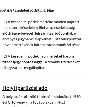
§ A késedelmi pótlék mértéke
(1) A késedelmi pótlék mértéke minden naptári
nap után a késedelem, illetve az esedékesség
előtti igénybevétel (felszámítás) időpontjában
érvényes jegybanki alapkamat 5 százalékponttal
növelt mértékének háromszázhatvanötöd része.
(2) A késedelmi pótlék napi mértékét három
tizedesjegy pontossággal, a további tizedeseket
elhagyva kell megállapítani.
Helyi iparűzési adó
A helyi adókról szóló többször módosított 1990.
évi C. törvény – ( a továbbiakban: Htv.)