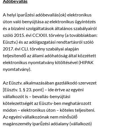
Adóbevallás
A helyi iparűzési adóbevallás(ok) elektronikus
úton való benyújtása az elektronikus ügyintézés
és a bizalmi szolgáltatások általános szabályairól
szóló 2015. évi CCXXII. törvény (a továbbiakban:
Eüsztv.) és az adóigazgatási rendtartásról szóló
2017. évi CLI. törvény szabályai alapján
teljesítendő az állami adóhatóság által közzétett
elektronikus nyomtatvány kitöltésével (HIPAK
nyomtatvány).
Az Eüsztv. alkalmazásában gazdálkodó szervezet
[Eüsztv. 1. § 23. pont] – ide értve az egyéni
vállalkozót is – bevallás-benyújtási
kötelezettségét az Eüsztv-ben meghatározott
módon – elektronikus úton – köteles teljesíteni.
Az egyéni vállalkozónak nem minősülő
magánszemély iparűzési adóalany (vállalkozó)