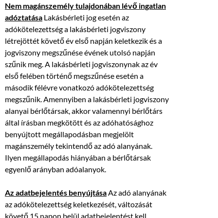
Nem magánszemély tulajdonában lévő ingatlan
adóztatása
Lakásbérleti jog esetén az
adókötelezettség a lakásbérleti jogviszony
létrejöttét követő év első napján keletkezik és a
jogviszony megszűnése évének utolsó napján
szűnik meg. A lakásbérleti jogviszonynak az év
első felében történő megszűnése esetén a
második félévre vonatkozó adókötelezettség
megszűnik. Amennyiben a lakásbérleti jogviszony
alanyai bérlőtársak, akkor valamennyi bérlőtárs
által írásban megkötött és az adóhatósághoz
benyújtott megállapodásban megjelölt
magánszemély tekintendő az adó alanyának.
Ilyen megállapodás hiányában a bérlőtársak
egyenlő arányban adóalanyok.
Az adatbejelentés benyújtása
Az adó alanyának
az adókötelezettség keletkezését, változását
követő 15 napon belül adatbejelentést kell