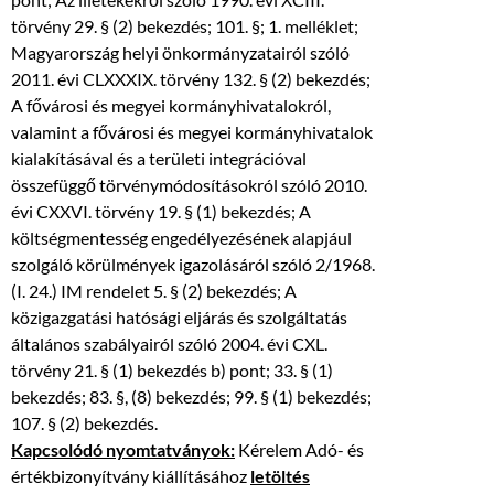
törvény 29. § (2) bekezdés; 101. §; 1. melléklet;
Magyarország helyi önkormányzatairól szóló
2011. évi CLXXXIX. törvény 132. § (2) bekezdés;
A fővárosi és megyei kormányhivatalokról,
valamint a fővárosi és megyei kormányhivatalok
kialakításával és a területi integrációval
összefüggő törvénymódosításokról szóló 2010.
évi CXXVI. törvény 19. § (1) bekezdés; A
költségmentesség engedélyezésének alapjául
szolgáló körülmények igazolásáról szóló 2/1968.
(I. 24.) IM rendelet 5. § (2) bekezdés; A
közigazgatási hatósági eljárás és szolgáltatás
általános szabályairól szóló 2004. évi CXL.
törvény 21. § (1) bekezdés b) pont; 33. § (1)
bekezdés; 83. §, (8) bekezdés; 99. § (1) bekezdés;
107. § (2) bekezdés.
Kapcsolódó nyomtatványok:
Kérelem Adó- és
értékbizonyítvány kiállításához
letöltés