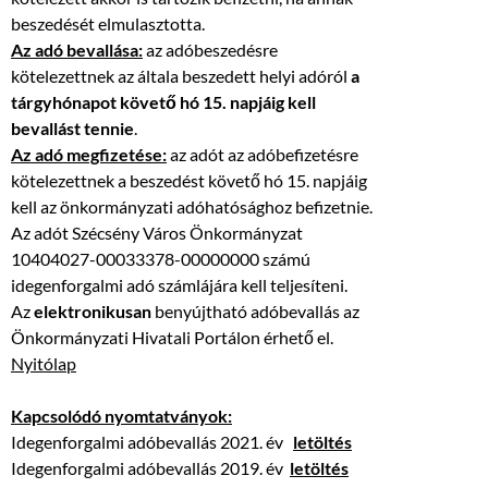
beszedését elmulasztotta.
Az adó bevallása:
az adóbeszedésre
kötelezettnek az általa beszedett helyi adóról
a
tárgyhónapot követő hó 15. napjáig kell
bevallást tennie
.
Az adó megfizetése:
az adót az adóbefizetésre
kötelezettnek a beszedést követő hó 15. napjáig
kell az önkormányzati adóhatósághoz befizetnie.
Az adót Szécsény Város Önkormányzat
10404027-00033378-00000000 számú
idegenforgalmi adó számlájára kell teljesíteni.
Az
elektronikusan
benyújtható adóbevallás az
Önkormányzati Hivatali Portálon érhető el.
Nyitólap
Kapcsolódó nyomtatványok:
Idegenforgalmi adóbevallás 2021. év
letöltés
Idegenforgalmi adóbevallás 2019. év
letöltés