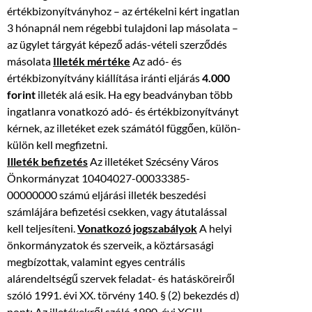
értékbizonyítványhoz – az értékelni kért ingatlan
3 hónapnál nem régebbi tulajdoni lap másolata –
az ügylet tárgyát képező adás-vételi szerződés
másolata
Illeték mértéke
Az adó- és
értékbizonyítvány kiállítása iránti eljárás
4.000
forint
illeték alá esik. Ha egy beadványban több
ingatlanra vonatkozó adó- és értékbizonyítványt
kérnek, az illetéket ezek számától függően, külön-
külön kell megfizetni.
Illeték befizetés
Az illetéket Szécsény Város
Önkormányzat 10404027-00033385-
00000000 számú eljárási illeték beszedési
számlájára befizetési csekken, vagy átutalással
kell teljesíteni.
Vonatkozó jogszabályok
A helyi
önkormányzatok és szerveik, a köztársasági
megbízottak, valamint egyes centrális
alárendeltségű szervek feladat- és hatásköreiről
szóló 1991. évi XX. törvény 140. § (2) bekezdés d)
pont; Az illetékekről szóló 1990. évi XCIII.