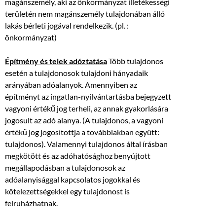
magánszemély, aki az önkormányzat illetékességi
területén nem magánszemély tulajdonában álló
lakás bérleti jogával rendelkezik. (pl. :
önkormányzat)
Építmény és telek adóztatása
Több tulajdonos
esetén a tulajdonosok tulajdoni hányadaik
arányában adóalanyok. Amennyiben az
építményt az ingatlan-nyilvántartásba bejegyzett
vagyoni értékű jog terheli, az annak gyakorlására
jogosult az adó alanya. (A tulajdonos, a vagyoni
értékű jog jogosítottja a továbbiakban együtt:
tulajdonos). Valamennyi tulajdonos által írásban
megkötött és az adóhatósághoz benyújtott
megállapodásban a tulajdonosok az
adóalanyisággal kapcsolatos jogokkal és
kötelezettségekkel egy tulajdonost is
felruházhatnak.