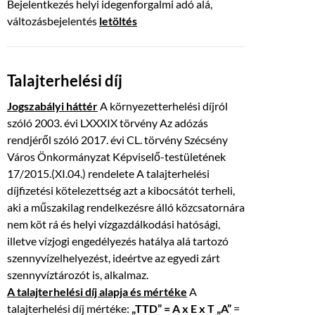
Bejelentkezés helyi idegenforgalmi adó alá,
változásbejelentés
letöltés
Talajterhelési díj
Jogszabályi háttér
A környezetterhelési díjról
szóló 2003. évi LXXXIX törvény Az adózás
rendjéről szóló 2017. évi CL. törvény Szécsény
Város Önkormányzat Képviselő-testületének
17/2015.(XI.04.) rendelete A talajterhelési
díjfizetési kötelezettség azt a kibocsátót terheli,
aki a műszakilag rendelkezésre álló közcsatornára
nem köt rá és helyi vízgazdálkodási hatósági,
illetve vízjogi engedélyezés hatálya alá tartozó
szennyvízelhelyezést, ideértve az egyedi zárt
szennyvíztározót is, alkalmaz.
A talajterhelési díj alapja és mértéke
A
talajterhelési díj mértéke:
„TTD” = A x E x T
„A”
=