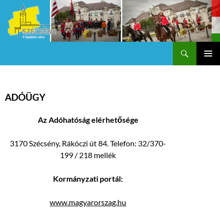
Keresés
Szécsény a fejedelmi Város
KILÉPÉS
Els
A
TARTALOMBA
me
ADÓÜGY
Az Adóhatóság elérhetősége
3170 Szécsény, Rákóczi út 84. Telefon: 32/370-
199 / 218 mellék
Kormányzati portál:
www.magyarorszag.hu