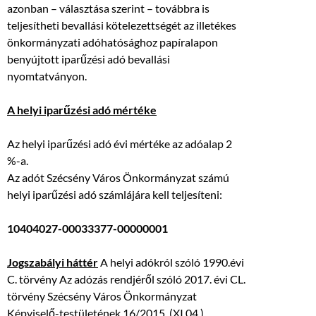
azonban – választása szerint – továbbra is
teljesítheti bevallási kötelezettségét az illetékes
önkormányzati adóhatósághoz papíralapon
benyújtott iparűzési adó bevallási
nyomtatványon.
A helyi iparűzési adó mértéke
Az helyi iparűzési adó évi mértéke az adóalap 2
%-a.
Az adót Szécsény Város Önkormányzat számú
helyi iparűzési adó számlájára kell teljesíteni:
10404027-00033377-00000001
Jogszabályi háttér
A helyi adókról szóló 1990.évi
C. törvény Az adózás rendjéről szóló 2017. évi CL.
törvény Szécsény Város Önkormányzat
Képviselő-testületének 16/2015. (XI.04.)