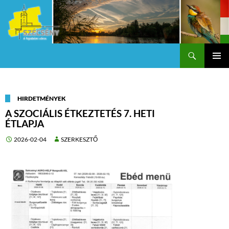
Keresés
Szécsény a fejedelmi Város
KILÉPÉS
Els
A
TARTALOMBA
me
HIRDETMÉNYEK
A SZOCIÁLIS ÉTKEZTETÉS 7. HETI
ÉTLAPJA
2026-02-04
SZERKESZTŐ