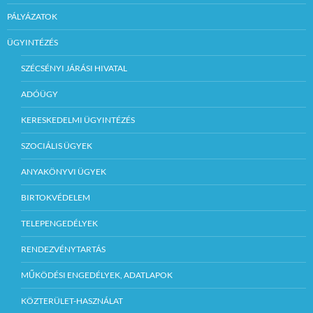
PÁLYÁZATOK
ÜGYINTÉZÉS
SZÉCSÉNYI JÁRÁSI HIVATAL
ADÓÜGY
KERESKEDELMI ÜGYINTÉZÉS
SZOCIÁLIS ÜGYEK
ANYAKÖNYVI ÜGYEK
BIRTOKVÉDELEM
TELEPENGEDÉLYEK
RENDEZVÉNYTARTÁS
MŰKÖDÉSI ENGEDÉLYEK, ADATLAPOK
KÖZTERÜLET-HASZNÁLAT