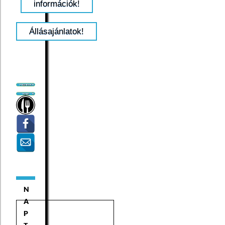
információk!
Állásajánlatok!
N
A
P