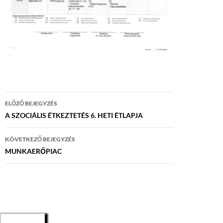
Bejegyzés
ELŐZŐ BEJEGYZÉS
navigáció
A SZOCIÁLIS ÉTKEZTETÉS 6. HETI ÉTLAPJA
KÖVETKEZŐ BEJEGYZÉS
MUNKAERŐPIAC