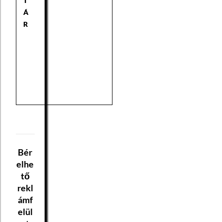
T
Á
R
Bér
elhe
tő
rekl
ámf
elül